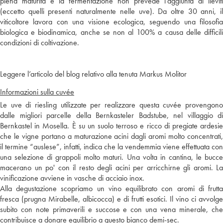
piena maturità e la fermentazione non prevede l’aggiunta di lieviti
(eccetto quelli presenti naturalmente nelle uve). Da oltre 30 anni, il
viticoltore lavora con una visione ecologica, seguendo una filosofia
biologica e biodinamica, anche se non al 100% a causa delle difficili
condizioni di coltivazione.
Leggere l’articolo del blog relativo alla tenuta Markus Molitor
Informazioni sulla cuvée
Le uve di riesling utilizzate per realizzare questa cuvée provengono
dalle migliori parcelle della Bernkasteler Badstube, nel villaggio di
Bernkastel in Mosella. È su un suolo terroso e ricco di pregiate ardesie
che le vigne portano a maturazione acini dagli aromi molto concentrati,
il termine “auslese”, infatti, indica che la vendemmia viene effettuata con
una selezione di grappoli molto maturi. Una volta in cantina, le bucce
macerano un po' con il resto degli acini per arricchirne gli aromi. La
vinificazione avviene in vasche di acciaio inox.
Alla degustazione scopriamo un vino equilibrato con aromi di frutta
fresca (prugna Mirabelle, albicocca) e di frutti esotici. Il vino ci avvolge
subito con note primaverili e succose e con una vena minerale, che
contribuisce a donare equilibrio a questo bianco demi-sec.