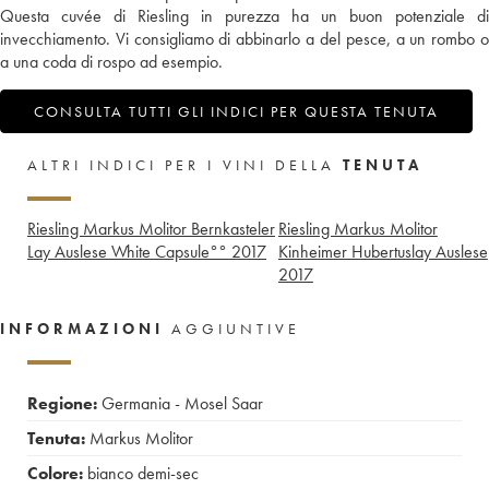
Questa cuvée di Riesling in purezza ha un buon potenziale di
invecchiamento. Vi consigliamo di abbinarlo a del pesce, a un rombo o
a una coda di rospo ad esempio.
CONSULTA TUTTI GLI INDICI PER QUESTA TENUTA
ALTRI INDICI PER I VINI DELLA
TENUTA
Riesling Markus Molitor Bernkasteler
Riesling Markus Molitor
Lay Auslese White Capsule°°
2017
Kinheimer Hubertuslay Auslese
2017
INFORMAZIONI
AGGIUNTIVE
Regione:
Germania - Mosel Saar
Tenuta:
Markus Molitor
Colore:
bianco demi-sec