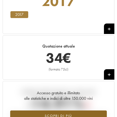
2017
2017
Quotazione attuale
34
€
(formato 75cl)
+
Andamento della quotazione in tempo reale
Accesso gratuito e illimitato
-14.91%
alle statistiche e indici di oltre 150.000 vini
Tendenza al ribasso per il valore dell'annata 2017 nel 2026 rispetto
SCOPRI DI PIÙ