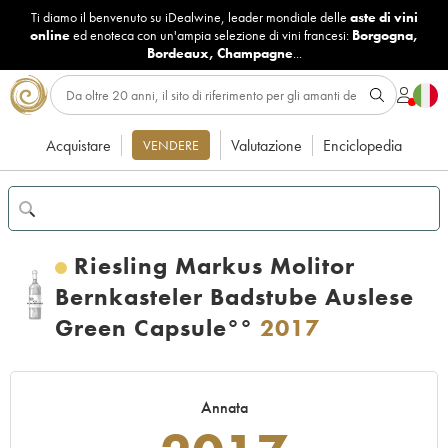
Ti diamo il benvenuto su iDealwine, leader mondiale delle
aste di vini
online
ed enoteca con un'ampia selezione di vini francesi:
Borgogna
,
Bordeaux
,
Champagne
...
Acquistare
Valutazione
Enciclopedia
VENDERE
Riesling Markus Molitor
Bernkasteler Badstube Auslese
Green Capsule°°
2017
Annata