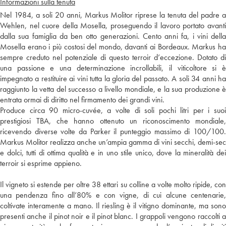
Informazioni sulla tenuta
Nel 1984, a soli 20 anni, Markus Molitor riprese la tenuta del padre a
Wehlen, nel cuore della Mosella, proseguendo il lavoro portato avanti
dalla sua famiglia da ben otto generazioni. Cento anni fa, i vini della
Mosella erano i più costosi del mondo, davanti ai Bordeaux. Markus ha
sempre creduto nel potenziale di questo terroir d’eccezione. Dotato di
una passione e una determinazione incrollabili, il viticoltore si è
impegnato a restituire ai vini tutta la gloria del passato. A soli 34 anni ha
raggiunto la vetta del successo a livello mondiale, e la sua produzione è
entrata ormai di diritto nel firmamento dei grandi vini.
Produce circa 90 micro-cuvée, a volte di soli pochi litri per i suoi
prestigiosi TBA, che hanno ottenuto un riconoscimento mondiale,
ricevendo diverse volte da Parker il punteggio massimo di 100/100.
Markus Molitor realizza anche un’ampia gamma di vini secchi, demi-sec
e dolci, tutti di ottima qualità e in uno stile unico, dove la mineralità dei
terroir si esprime appieno.
Il vigneto si estende per oltre 38 ettari su colline a volte molto ripide, con
una pendenza fino all’80% e con vigne, di cui alcune centenarie,
coltivate interamente a mano. Il riesling è il vitigno dominante, ma sono
presenti anche il pinot noir e il pinot blanc. I grappoli vengono raccolti a