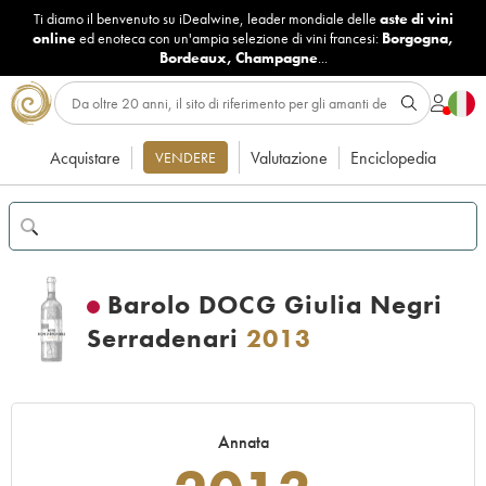
Ti diamo il benvenuto su iDealwine, leader mondiale delle
aste di vini
online
ed enoteca con un'ampia selezione di vini francesi:
Borgogna
,
Bordeaux
,
Champagne
...
Acquistare
Valutazione
Enciclopedia
VENDERE
Barolo DOCG Giulia Negri
Serradenari
2013
Annata