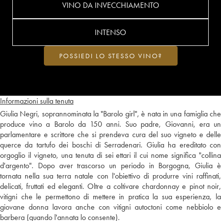
VINO DA INVECCHIAMENTO
INTENSO
POSSIEDI LO STESSO VINO?
Informazioni sulla tenuta
Giulia Negri, soprannominata la "Barolo girl", è nata in una famiglia che
produce vino a Barolo da 150 anni. Suo padre, Giovanni, era un
parlamentare e scrittore che si prendeva cura del suo vigneto e delle
querce da tartufo dei boschi di Serradenari. Giulia ha ereditato con
orgoglio il vigneto, una tenuta di sei ettari il cui nome significa "collina
d'argento". Dopo aver trascorso un periodo in Borgogna, Giulia è
tornata nella sua terra natale con l'obiettivo di produrre vini raffinati,
delicati, fruttati ed eleganti. Oltre a coltivare chardonnay e pinot noir,
vitigni che le permettono di mettere in pratica la sua esperienza, la
giovane donna lavora anche con vitigni autoctoni come nebbiolo e
barbera (quando l'annata lo consente).