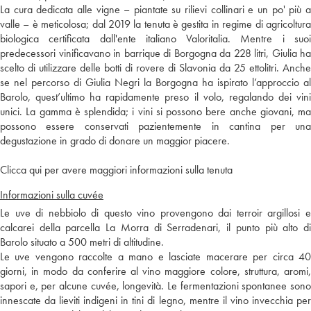
La cura dedicata alle vigne – piantate su rilievi collinari e un po' più a
valle – è meticolosa; dal 2019 la tenuta è gestita in regime di agricoltura
biologica certificata dall'ente italiano Valoritalia. Mentre i suoi
predecessori vinificavano in barrique di Borgogna da 228 litri, Giulia ha
scelto di utilizzare delle botti di rovere di Slavonia da 25 ettolitri. Anche
se nel percorso di Giulia Negri la Borgogna ha ispirato l’approccio al
Barolo, quest’ultimo ha rapidamente preso il volo, regalando dei vini
unici. La gamma è splendida; i vini si possono bere anche giovani, ma
possono essere conservati pazientemente in cantina per una
degustazione in grado di donare un maggior piacere.
Clicca qui per avere maggiori informazioni sulla tenuta
Informazioni sulla cuvée
Le uve di nebbiolo di questo vino provengono dai terroir argillosi e
calcarei della parcella La Morra di Serradenari, il punto più alto di
Barolo situato a 500 metri di altitudine.
Le uve vengono raccolte a mano e lasciate macerare per circa 40
giorni, in modo da conferire al vino maggiore colore, struttura, aromi,
sapori e, per alcune cuvée, longevità. Le fermentazioni spontanee sono
innescate da lieviti indigeni in tini di legno, mentre il vino invecchia per