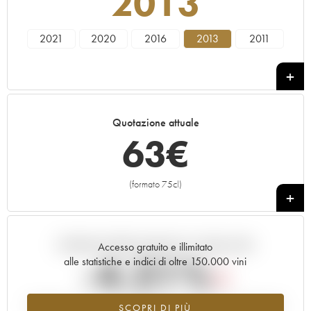
2013
2021
2020
2016
2013
2011
Quotazione attuale
63
€
(formato 75cl)
+
Andamento della quotazione in tempo reale
Accesso gratuito e illimitato
-4.21%
alle statistiche e indici di oltre 150.000 vini
Tendenza al ribasso per il valore dell'annata 2013 nel 2026 rispetto
SCOPRI DI PIÙ