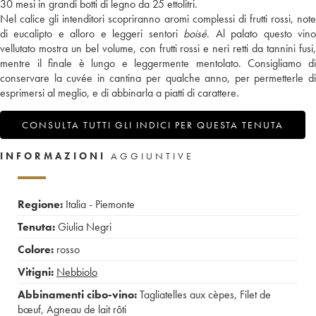
30 mesi in grandi botti di legno da 25 ettolitri.
Nel calice gli intenditori scopriranno aromi complessi di frutti rossi, note
di eucalipto e alloro e leggeri sentori
boisé
. Al palato questo vin
vellutato mostra un bel volume, con frutti rossi e neri retti da tannini fusi,
mentre il finale è lungo e leggermente mentolato. Consigliamo di
conservare la cuvée in cantina per qualche anno, per permetterle di
esprimersi al meglio, e di abbinarla a piatti di carattere.
CONSULTA TUTTI GLI INDICI PER QUESTA TENUTA
INFORMAZIONI
AGGIUNTIVE
Regione:
Italia - Piemonte
Tenuta:
Giulia Negri
Colore:
rosso
Vitigni:
Nebbiolo
Abbinamenti cibo-vino:
Tagliatelles aux cèpes
,
Filet de
bœuf
,
Agneau de lait rôti