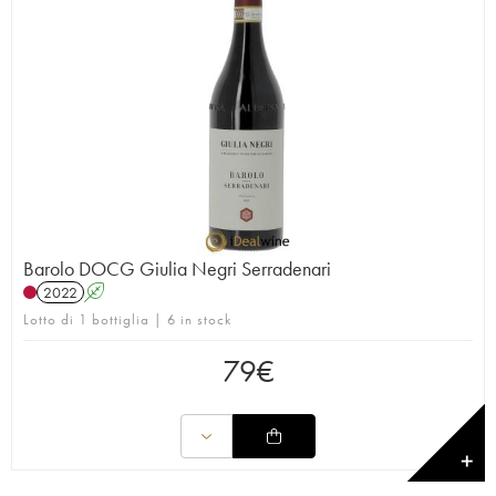
Barolo DOCG Giulia Negri Serradenari
2022
A
Lotto di 1 bottiglia | 6 in stock
79
€
✕