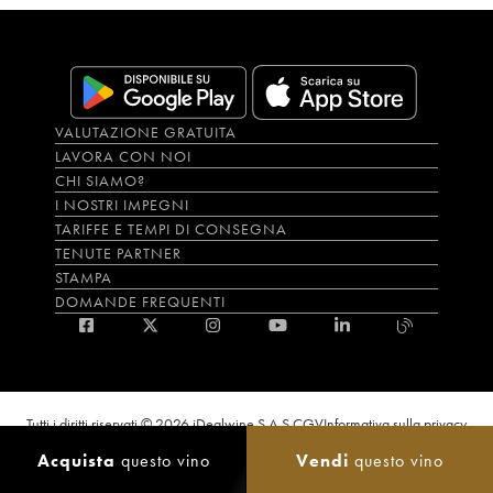
VALUTAZIONE GRATUITA
LAVORA CON NOI
CHI SIAMO?
I NOSTRI IMPEGNI
TARIFFE E TEMPI DI CONSEGNA
TENUTE PARTNER
STAMPA
DOMANDE FREQUENTI
Tutti i diritti riservati © 2026 iDealwine S.A.S.
CGV
Informativa sulla privacy
Bevi con moderazione, l’abuso di alcol è dannoso per la salute. L'utilizzo del
Acquista
questo vino
Vendi
questo vino
sito e dei servizi annessi è riservato solo agli utenti maggiorenni.