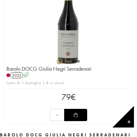
Barolo DOCG Giulia Negri Serradenari
2022
A
Lotto di 1 bottiglia | 6 in stock
79
€
✕
BAROLO DOCG GIULIA NEGRI SERRADENARI