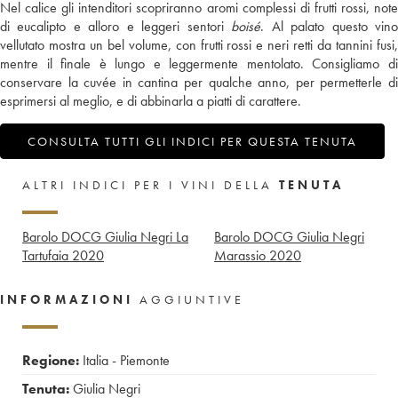
Nel calice gli intenditori scopriranno aromi complessi di frutti rossi, note
di eucalipto e alloro e leggeri sentori
boisé
. Al palato questo vin
vellutato mostra un bel volume, con frutti rossi e neri retti da tannini fusi,
mentre il finale è lungo e leggermente mentolato. Consigliamo di
conservare la cuvée in cantina per qualche anno, per permetterle di
esprimersi al meglio, e di abbinarla a piatti di carattere.
CONSULTA TUTTI GLI INDICI PER QUESTA TENUTA
ALTRI INDICI PER I VINI DELLA
TENUTA
Barolo DOCG Giulia Negri La
Barolo DOCG Giulia Negri
Tartufaia
2020
Marassio
2020
INFORMAZIONI
AGGIUNTIVE
Regione:
Italia - Piemonte
Tenuta:
Giulia Negri