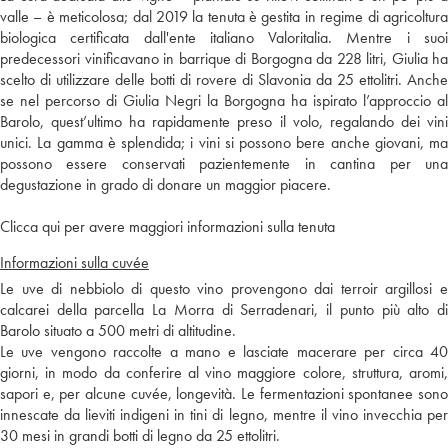
valle – è meticolosa; dal 2019 la tenuta è gestita in regime di agricoltura
biologica certificata dall'ente italiano Valoritalia. Mentre i suoi
predecessori vinificavano in barrique di Borgogna da 228 litri, Giulia ha
scelto di utilizzare delle botti di rovere di Slavonia da 25 ettolitri. Anche
se nel percorso di Giulia Negri la Borgogna ha ispirato l’approccio al
Barolo, quest’ultimo ha rapidamente preso il volo, regalando dei vini
unici. La gamma è splendida; i vini si possono bere anche giovani, ma
possono essere conservati pazientemente in cantina per una
degustazione in grado di donare un maggior piacere.
Clicca qui per avere maggiori informazioni sulla tenuta
Informazioni sulla cuvée
Le uve di nebbiolo di questo vino provengono dai terroir argillosi e
calcarei della parcella La Morra di Serradenari, il punto più alto di
Barolo situato a 500 metri di altitudine.
Le uve vengono raccolte a mano e lasciate macerare per circa 40
giorni, in modo da conferire al vino maggiore colore, struttura, aromi,
sapori e, per alcune cuvée, longevità. Le fermentazioni spontanee sono
innescate da lieviti indigeni in tini di legno, mentre il vino invecchia per
30 mesi in grandi botti di legno da 25 ettolitri.