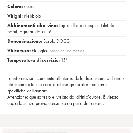
Colore:
rosso
Vitigni:
Nebbiolo
Abbinamenti cibo-vino:
Tagliatelles aux cèpes
,
Filet de
bœuf
,
Agneau de lait rôti
Denominazione:
Barolo DOCG
Viticoltura:
biologico
Maggiori informazioni…
Temperatura di servizio:
15°
Le informazioni contenute all'interno della descrizione del vino si
riferiscono alle sue caratteristiche generali e non sono
specifiche dell'annata.
Attenzione: questo testo è tutelato dai diritti d'autore. È vietato
copiarlo senza previo consenso da parte dell'autore.