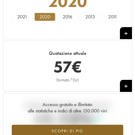
2020
2021
2020
2016
2013
2011
Quotazione attuale
57
€
(formato 75cl)
+
Accesso gratuito e illimitato
Andamento della quotazione in tempo reale
alle statistiche e indici di oltre 150.000 vini
+1.12%
SCOPRI DI PIÙ
Valore in aumento per l'annata 2020 nel 2026 rispetto al 2025