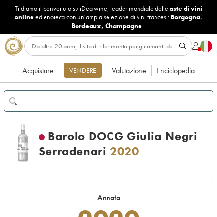
Ti diamo il benvenuto su iDealwine, leader mondiale delle
aste di vini
online
ed enoteca con un'ampia selezione di vini francesi:
Borgogna
,
Bordeaux
,
Champagne
...
Acquistare
Valutazione
Enciclopedia
VENDERE
Barolo DOCG Giulia Negri
Serradenari
2020
Annata