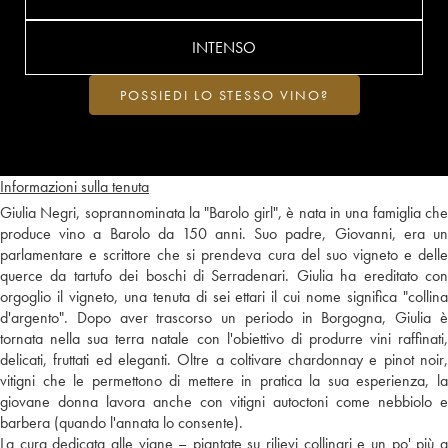
INTENSO
POSSIEDI LO STESSO VINO?
Informazioni sulla tenuta
Giulia Negri, soprannominata la "Barolo girl", è nata in una famiglia che
produce vino a Barolo da 150 anni. Suo padre, Giovanni, era un
parlamentare e scrittore che si prendeva cura del suo vigneto e delle
querce da tartufo dei boschi di Serradenari. Giulia ha ereditato con
orgoglio il vigneto, una tenuta di sei ettari il cui nome significa "collina
d'argento". Dopo aver trascorso un periodo in Borgogna, Giulia è
tornata nella sua terra natale con l'obiettivo di produrre vini raffinati,
delicati, fruttati ed eleganti. Oltre a coltivare chardonnay e pinot noir,
vitigni che le permettono di mettere in pratica la sua esperienza, la
giovane donna lavora anche con vitigni autoctoni come nebbiolo e
barbera (quando l'annata lo consente).
La cura dedicata alle vigne – piantate su rilievi collinari e un po' più a