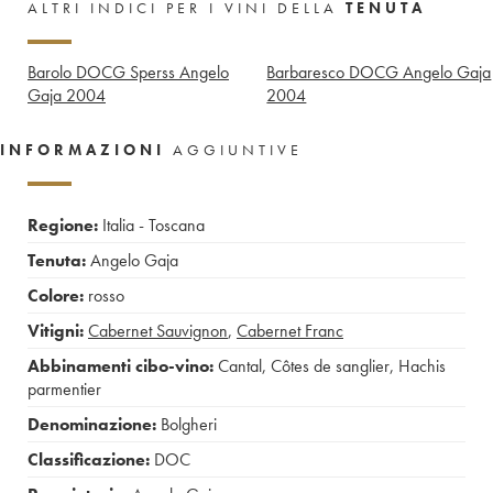
ALTRI INDICI PER I VINI DELLA
TENUTA
Barolo DOCG Sperss Angelo
Barbaresco DOCG Angelo Gaja
Gaja
2004
2004
INFORMAZIONI
AGGIUNTIVE
Regione:
Italia - Toscana
Tenuta:
Angelo Gaja
Colore:
rosso
Vitigni:
Cabernet Sauvignon
,
Cabernet Franc
Abbinamenti cibo-vino:
Cantal
,
Côtes de sanglier
,
Hachis
parmentier
Denominazione:
Bolgheri
Classificazione:
DOC