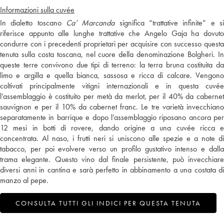
Informazioni sulla cuvée
In dialetto toscano
Ca’ Marcanda
significa “trattative infinite” e s
riferisce appunto alle lunghe trattative che Angelo Gaja ha dovuto
condurre con i precedenti proprietari per acquisire con successo questa
tenuta sulla costa toscana, nel cuore della denominazione Bolgheri. In
queste terre convivono due tipi di terreno: la terra bruna costituita da
limo e argilla e quella bianca, sassosa e ricca di calcare. Vengono
coltivati principalmente vitigni internazionali e in questa cuvée
l’assemblaggio è costituito per metà da merlot, per il 40% da cabernet
sauvignon e per il 10% da cabernet franc. Le tre varietà invecchiano
separatamente in barrique e dopo l’assemblaggio riposano ancora per
12 mesi in botti di rovere, dando origine a una cuvée ricca e
concentrata. Al naso, i frutti neri si uniscono alle spezie e a note di
tabacco, per poi evolvere verso un profilo gustativo intenso e dalla
trama elegante. Questo vino dal finale persistente, può invecchiare
diversi anni in cantina e sarà perfetto in abbinamento a una costata di
manzo al pepe.
CONSULTA TUTTI GLI INDICI PER QUESTA TENUTA