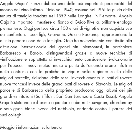
Angelo Gaja è senza dubbio una delle più importanti personalità del
mondo del vino italiano. Nato nel 1940, assume nel 1961 la guida della
tenuta di famiglia fondata nel 1859 nelle Langhe, in Piemonte. Angelo
Gaja ha imparato il mestiere al fianco di Guido Rivella, brillante enologo
piemontese. Oggi gestisce circa 100 ettari di vigneti e non acquista uve
da conferitori. I suoi figli, Giovanni, Gaia e Rossana, rappresentano la
quinta generazione della famiglia. Gaja ha notevolmente contribuito alla
diffusione internazionale dei grandi vini piemontesi, in particolare
Barbaresco e Barolo, distinguendosi grazie a nuove tecniche di
vinificazione e soprattutto di invecchiamento considerate rivoluzionarie
per l’epoca. I nuovi metodi messi a punto dall’azienda erano infatti in
netto contrasto con le pratiche in vigore nella regione: scelta delle
migliori parcelle, riduzione delle rese, invecchiamento in botti di rovere
nuove francesi invece delle grandi botti di rovere di Slavonia. Le migliori
parcelle di Barbaresco della proprietà producono oggi alcuni dei più
grandi vini italiani (Sorì Tildin, Sorì San Lorenzo e Costa Russi). Angelo
Gaja è stato inoltre il primo a piantare cabernet sauvignon, chardonnay
e sauvignon blanc invece del nebbiolo, andando contro il parere dei
suoi colleghi.
Maggiori informazioni sulla tenuta