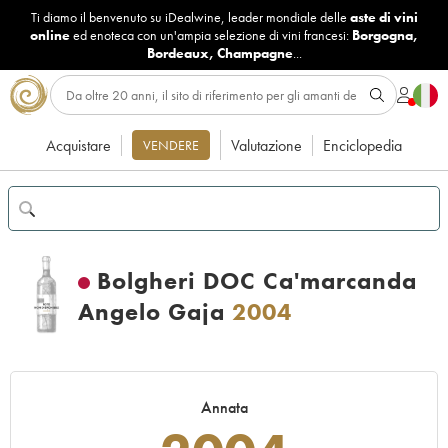
Ti diamo il benvenuto su iDealwine, leader mondiale delle
aste di vini
online
ed enoteca con un'ampia selezione di vini francesi:
Borgogna
,
Bordeaux
,
Champagne
...
Acquistare
Valutazione
Enciclopedia
VENDERE
Bolgheri DOC Ca'marcanda
Angelo Gaja
2004
Annata