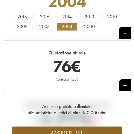
2004
2018
2016
2014
2013
2010
2009
2007
2004
2000
Quotazione attuale
76
€
(formato 75cl)
+
Andamento della quotazione in tempo reale
Accesso gratuito e illimitato
-1.71%
alle statistiche e indici di oltre 150.000 vini
Tendenza al ribasso per il valore dell'annata 2004 nel 2026
SCOPRI DI PIÙ