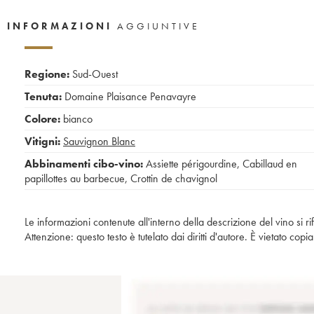
INFORMAZIONI
AGGIUNTIVE
Regione:
Sud-Ouest
Tenuta:
Domaine Plaisance Penavayre
Colore:
bianco
Vitigni:
Sauvignon Blanc
Abbinamenti cibo-vino:
Assiette périgourdine
,
Cabillaud en
papillottes au barbecue
,
Crottin de chavignol
Le informazioni contenute all'interno della descrizione del vino si r
Attenzione: questo testo è tutelato dai diritti d'autore. È vietato co