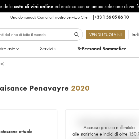
le delle
aste di vini online
ed enoteca con un'ampia selezione di vini f
Una domanda?
Contatta il nostro Servizio Clienti
|
+33 1 56 05 86 10
Ind
VENDI I TUOI VINI
tre aste
Servizi
✨Personal Sommelier
co)
laisance Penavayre
2020
Andamento della quotazione i
Accesso gratuito e illimitato
tempo reale
otazione attuale
alle statistiche e indici di oltre 150