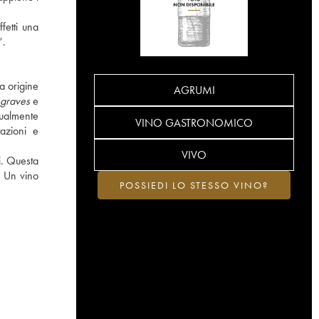
fetti una
”.
a origine
AGRUMI
graves
e
nualmente
VINO GASTRONOMICO
azioni e
VIVO
ci. Questa
. Un vino
POSSIEDI LO STESSO VINO?