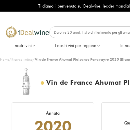
Ti diamo il benvenuto su iDealwine, leader mondia
I nostri vini
I nostri vini per regione
Le nos
Home
/
Ricerca indice
/
Vin de France Ahumat Plaisance Penavayre 2020 (Bian
Vin de France Ahumat P
Annata
2020
Qu