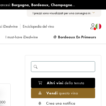
rancesi:
Borgogna
,
Bordeaux
,
Champagne
...
I prezzi sono visualizzati per una consegna in:
ici iDealwine
Enciclopedia del vino
I must-have iDealwine
🍇
Bordeaux En Primeurs
Altri vini
della tenuta
Vendi
questo vino
n
.000
Crea una notifica