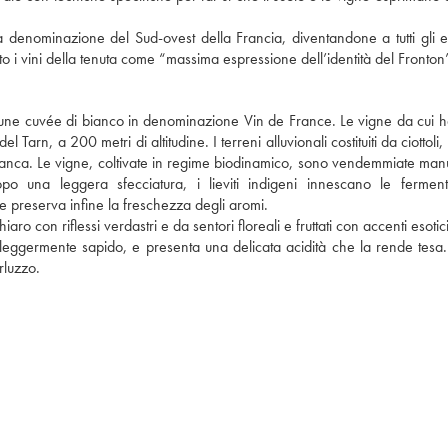
ta denominazione del Sud-ovest della Francia, diventandone a tutti gli ef
o i vini della tenuta come “massima espressione dell’identità del Fronton
lcune cuvée di bianco in denominazione Vin de France. Le vigne da cui h
 Tarn, a 200 metri di altitudine. I terreni alluvionali costituiti da ciottoli,
ca bianca. Le vigne, coltivate in regime biodinamico, sono vendemmiate ma
o una leggera sfecciatura, i lieviti indigeni innescano le ferment
ce preserva infine la freschezza degli aromi.
hiaro con riflessi verdastri e da sentori floreali e fruttati con accenti esoti
ale leggermente sapido, e presenta una delicata acidità che la rende tesa
rluzzo.