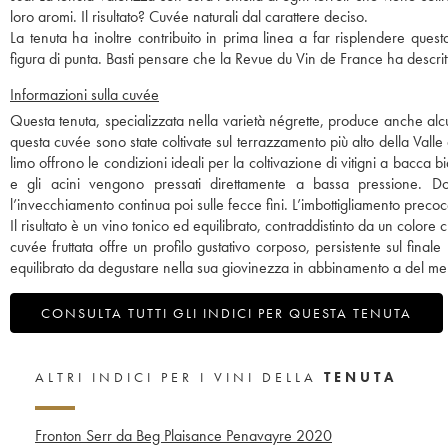
loro aromi. Il risultato? Cuvée naturali dal carattere deciso.
La tenuta ha inoltre contribuito in prima linea a far risplendere ques
figura di punta. Basti pensare che la Revue du Vin de France ha descritt
Informazioni sulla cuvée
Questa tenuta, specializzata nella varietà négrette, produce anche a
questa cuvée sono state coltivate sul terrazzamento più alto della Valle del
limo offrono le condizioni ideali per la coltivazione di vitigni a bac
e gli acini vengono pressati direttamente a bassa pressione. Dop
l’invecchiamento continua poi sulle fecce fini. L’imbottigliamento preco
Il risultato è un vino tonico ed equilibrato, contraddistinto da un colore c
cuvée fruttata offre un profilo gustativo corposo, persistente sul fin
equilibrato da degustare nella sua giovinezza in abbinamento a del me
CONSULTA TUTTI GLI INDICI PER QUESTA TENUTA
ALTRI INDICI PER I VINI DELLA
TENUTA
Fronton Serr da Beg Plaisance Penavayre
2020