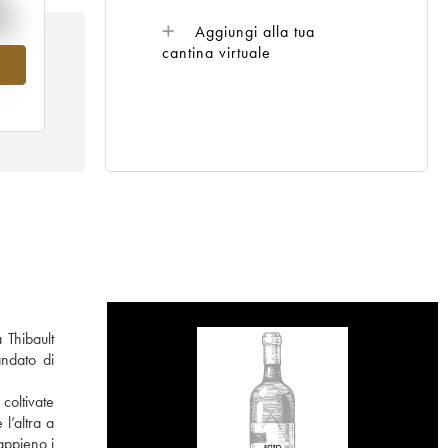
%
Aggiungi alla tua
cantina virtuale
al
 Thibault
andato di
coltivate
l’altra a
 appieno i