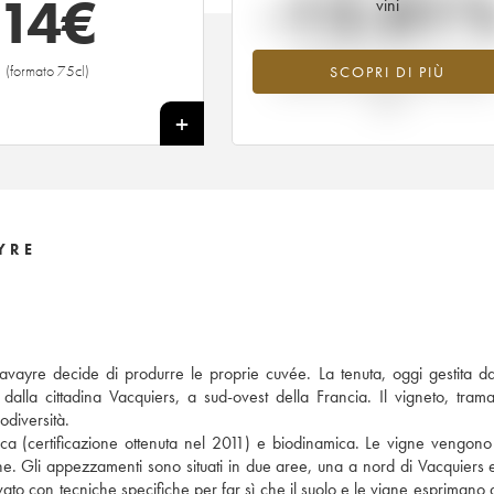
-12.01
14
€
vini
Tendenza al ribasso per il valore
(formato 75cl)
SCOPRI DI PIÙ
dell'annata 2020 nel 2026 rispetto 
2025
+
YRE
ayre decide di produrre le proprie cuvée. La tenuta, oggi gestita da
alla cittadina Vacquiers, a sud-ovest della Francia. Il vigneto, tram
odiversità.
gica (certificazione ottenuta nel 2011) e biodinamica. Le vigne vengono 
e. Gli appezzamenti sono situati in due aree, una a nord di Vacquiers e 
tivato con tecniche specifiche per far sì che il suolo e le vigne esprimano