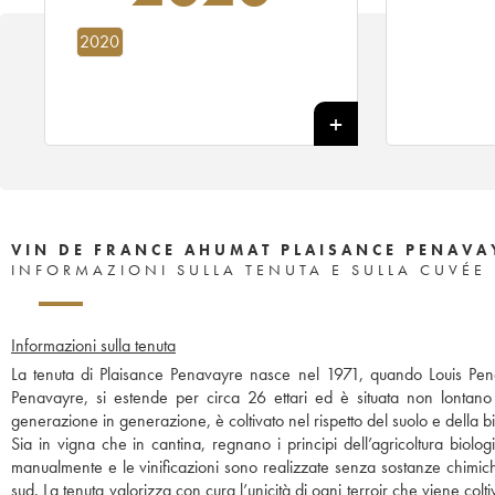
2020
VIN DE FRANCE AHUMAT PLAISANCE PENAVA
INFORMAZIONI SULLA TENUTA E SULLA CUVÉE
Informazioni sulla tenuta
La tenuta di Plaisance Penavayre nasce nel 1971, quando Louis Penav
Penavayre, si estende per circa 26 ettari ed è situata non lontano d
generazione in generazione, è coltivato nel rispetto del suolo e della bi
Sia in vigna che in cantina, regnano i principi dell’agricoltura biolo
manualmente e le vinificazioni sono realizzate senza sostanze chimich
sud. La tenuta valorizza con cura l’unicità di ogni terroir che viene col