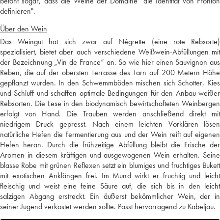
betont sogar, dass die Weine der Domaine "die Identität von Fronton
definieren".
Über den Wein
Das Weingut hat sich zwar auf Négrette (eine rote Rebsorte)
spezialisiert, bietet aber auch verschiedene Weißwein-Abfüllungen mit
der Bezeichnung „Vin de France“ an. So wie hier einen Sauvignon aus
Reben, die auf der obersten Terrasse des Tarn auf 200 Metern Höhe
gepflanzt wurden. In den Schwemmböden mischen sich Schotter, Kies
und Schluff und schaffen optimale Bedingungen für den Anbau weißer
Rebsorten. Die Lese in den biodynamisch bewirtschafteten Weinbergen
erfolgt von Hand. Die Trauben werden anschließend direkt mit
niedrigem Druck gepresst. Nach einem leichten Vorklären lösen
natürliche Hefen die Fermentierung aus und der Wein reift auf eigenen
Hefen heran. Durch die frühzeitige Abfüllung bleibt die Frische der
Aromen in diesem kräftigen und ausgewogenen Wein erhalten. Seine
blasse Robe mit grünen Reflexen setzt ein blumiges und fruchtiges Bukett
mit exotischen Anklängen frei. Im Mund wirkt er fruchtig und leicht
fleischig und weist eine feine Säure auf, die sich bis in den leicht
salzigen Abgang erstreckt. Ein äußerst bekömmlicher Wein, der in
seiner Jugend verkostet werden sollte. Passt hervorragend zu Kabeljau.