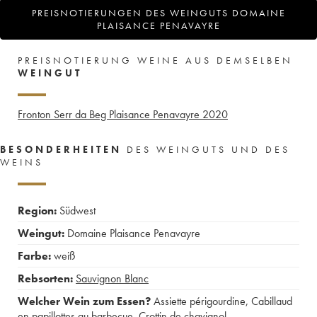
PREISNOTIERUNGEN DES WEINGUTS DOMAINE
PLAISANCE PENAVAYRE
PREISNOTIERUNG WEINE AUS DEMSELBEN
WEINGUT
Fronton Serr da Beg Plaisance Penavayre
2020
BESONDERHEITEN
DES WEINGUTS UND DES
WEINS
Region:
Südwest
Weingut:
Domaine Plaisance Penavayre
Farbe:
weiß
Rebsorten:
Sauvignon Blanc
Welcher Wein zum Essen?
Assiette périgourdine
,
Cabillaud
en papillottes au barbecue
,
Crottin de chavignol