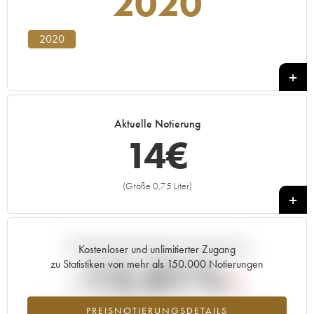
2020
2020
Aktuelle Notierung
14
€
(Größe 0,75 Liter)
+
Aktuelle Entwicklung der Preisnotierung
Kostenloser und unlimitierter Zugang
-12.01%
zu Statistiken von mehr als 150.000 Notierungen
Preisabfall des Jahrgangs 2020 im Jahr 2026 im Vergleich zum
PREISNOTIERUNGSDETAILS