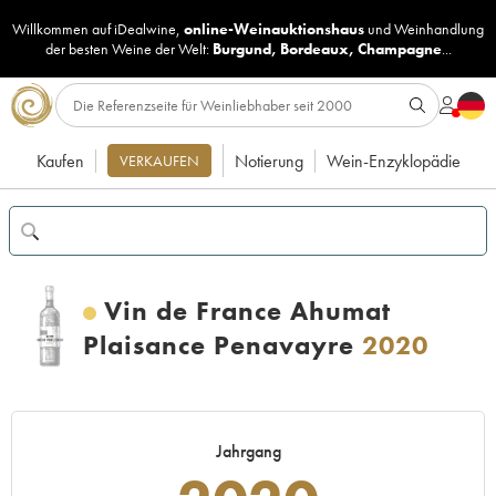
Willkommen auf iDealwine,
online-Weinauktionshaus
und
Weinhandlung
der besten Weine der Welt:
Burgund
,
Bordeaux
,
Champagne
...
Kaufen
Notierung
Wein-Enzyklopädie
VERKAUFEN
Vin de France Ahumat
Plaisance Penavayre
2020
Jahrgang