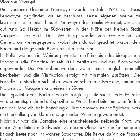
Über das Weingut
Die Domaine Plaisance Penavayre wurde im Jahr 1971 von Louis
Penavayre gegründet, als er beschloss, seine eigenen Weine zu
kreieren. Heute leitet Thibault Penavayre das Familienweingut, das sich
auf rund 26 Hektar im Südwesten, in der Nähe der kleinen Stadt
Vacquiers, erstreckt. Der Weinberg wurde von Generation zu
Generation weitergegeben, wobei stets darauf geachtet wurde, den
Boden und die gesamte Biodiversität zu schützen.
Im Keller wie auch im Weinberg werden die Prinzipien des biologischen
Landbaus (die Domaine ist seit 2011 zertifiziert) und der Biodynamik
angewendet. Die Weinreben werden, wann immer möglich, manuell
bearbeitet, und die Vinifikation erfolgt mit minimalen Zusätzen. Die
Parzellen erstrecken sich über zwei verschiedene Bereiche, einen im
Norden von Vacquiers und einen im Süden.
Die Typizität jedes Bodens wurde sorgfältig untersucht. Jede Parzelle
wird dementsprechend auf spezifische Weise bearbeitet, um dem Boden
und der Rebe die freie Entfaltung all ihrer Aromen zu ermöglichen, was
die Herstellung von klaren und gesunden Weinen gewährleistet.
Nicht nur war die Domaine eine entscheidende treibende Kraft, um
dieser Appellation im Südwesten zu neuem Glanz zu verhelfen, sondern
ist auch heute noch ihr wahrer Botschafter. Die Revue du Vin de France