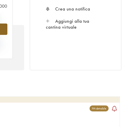
0.000
Crea una notifica
Aggiungi alla tua
%
cantina virtuale
TA
IVA detraibile