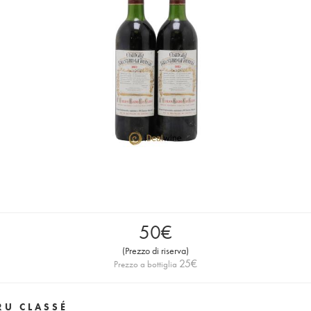
50
€
(
Prezzo di riserva
)
25
€
Prezzo a bottiglia
RU CLASSÉ