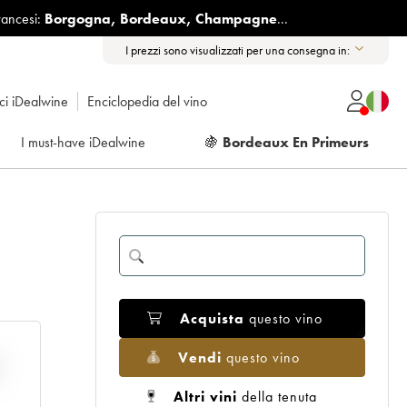
rancesi:
Borgogna
,
Bordeaux
,
Champagne
...
I prezzi sono visualizzati per una consegna in:
ici iDealwine
Enciclopedia del vino
I must-have iDealwine
🍇
Bordeaux En Primeurs
Acquista
questo vino
Vendi
questo vino
E
Altri vini
della tenuta