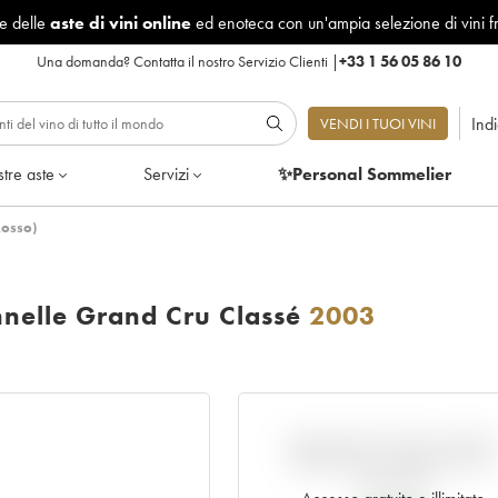
le delle
aste di vini online
ed enoteca con un'ampia selezione di vini f
Una domanda?
Contatta il nostro Servizio Clienti
|
+33 1 56 05 86 10
Ind
VENDI I TUOI VINI
tre aste
Servizi
✨Personal Sommelier
Rosso)
nnelle Grand Cru Classé
2003
VARIAZIONE DELL'INDIC
RISPETTO AL PREZZO EN
PRIMEUR