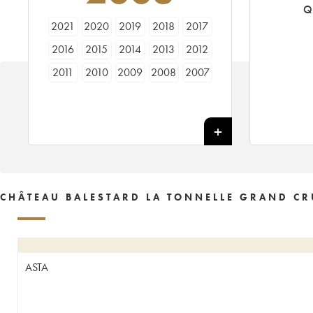
Q
2021
2020
2019
2018
2017
2016
2015
2014
2013
2012
2011
2010
2009
2008
2007
2006
2005
2004
2003
2002
2001
2000
1999
1998
1997
1996
1995
1994
1993
1992
1990
1989
1988
1987
1986
1985
1984
1983
1982
1981
CHÂTEAU BALESTARD LA TONNELLE GRAND CR
1980
1979
1978
1977
1976
1975
1974
1973
1971
1970
1967
1966
1964
1962
1961
ASTA
1959
1955
1950
1929