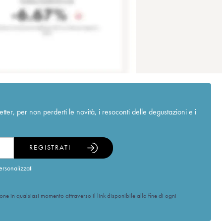
r, per non perderti le novità, i resoconti delle degustazioni e i
REGISTRATI
ersonalizzati
ione in qualsiasi momento attraverso il link disponibile alla fine di ogni