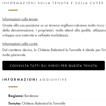
INFORMAZIONI SULLA TENUTA E SULLA CUVÉE
Informazioni sulla tenuta
Grazie alla sua posizione su un terreno argilloso-calcareo molto ricco,
della denominazione. I proprietari, molto attenti alla qualità, utilizza
sviluppa una notevole e vellutata morbidezza.
Informazioni sulla cuvée
Dal carattere deciso, lo Château Balestard la Tonnelle è ideale per l
molto piacevole.
CONSULTA TUTTI GLI INDICI PER QUESTA TENUTA
INFORMAZIONI
AGGIUNTIVE
Regione:
Bordeaux
Tenuta:
Château Balestard la Tonnelle