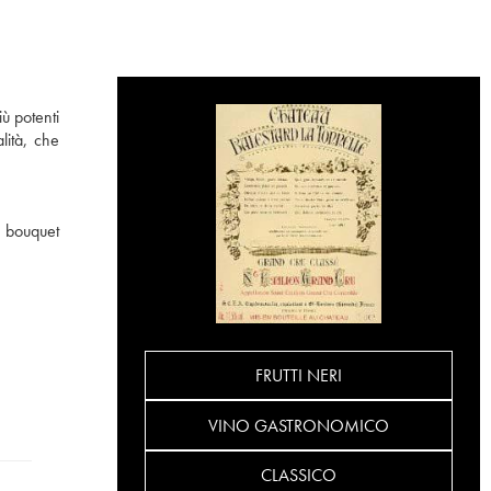
ù potenti
lità, che
n bouquet
FRUTTI NERI
VINO GASTRONOMICO
CLASSICO