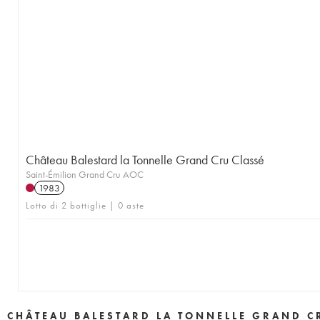
Château Balestard la Tonnelle Grand Cru Classé
Saint-Émilion Grand Cru AOC
1983
Lotto di 2 bottiglie | 0 aste
CHÂTEAU BALESTARD LA TONNELLE GRAND C