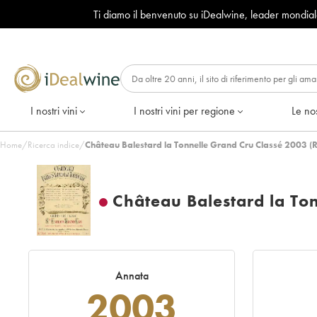
Ti diamo il benvenuto su iDealwine, leader mondia
I nostri vini
I nostri vini per regione
Le nos
Home
/
Ricerca indice
/
Château Balestard la Tonnelle Grand Cru Classé 2003 (
Château Balestard la To
Annata
2003