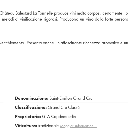
 Château Balestard La Tonnelle produce vini molto corposi, certamente i pi
no metodi di vinificazione rigorosi. Producono un vino dalla forte persona
'invecchiamento. Presenta anche un'affascinante ricchezza aromatica e u
Denominazione:
Saint-Émilion Grand Cru
Classificazione:
Grand Cru Classé
Proprietario:
GFA Capdemourlin
Viticoltura:
tradizionale
Maggiori informazioni…