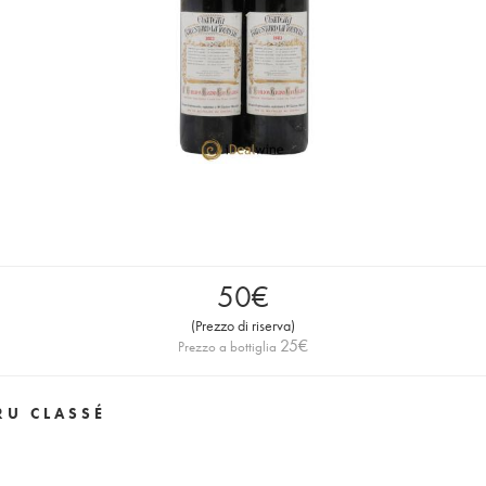
50
€
(
Prezzo di riserva
)
25
€
Prezzo a bottiglia
RU CLASSÉ