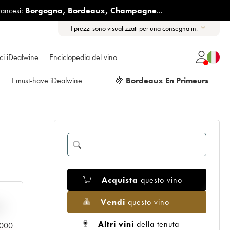
rancesi:
Borgogna
,
Bordeaux
,
Champagne
...
I prezzi sono visualizzati per una consegna in:
ici iDealwine
Enciclopedia del vino
I must-have iDealwine
🍇
Bordeaux En Primeurs
Acquista
questo vino
Vendi
questo vino
n
Altri vini
della tenuta
0.000