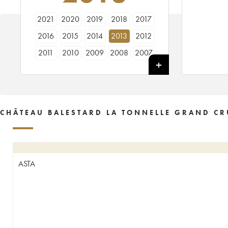
2021
2020
2019
2018
2017
2016
2015
2014
2013
2012
2011
2010
2009
2008
2007
2006
2005
2004
2003
2002
2001
2000
1999
1998
1997
1996
1995
1994
1993
1992
CHÂTEAU BALESTARD LA TONNELLE GRAND CR
1990
1989
1988
1987
1986
1985
1984
1983
1982
1981
1980
1979
1978
1977
1976
ASTA
1975
1974
1973
1971
1970
1967
1966
1964
1962
1961
1959
1955
1950
1929