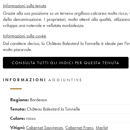
Informazioni sulla tenuta
Grazie alla sua posizione su un terreno argilloso-calcareo molto ricco,
della denominazione. I proprietari, molto attenti alla qualità, utilizza
sviluppa una notevole e vellutata morbidezza.
Informazioni sulla cuvée
Dal carattere deciso, lo Château Balestard la Tonnelle è ideale per l
molto piacevole.
CONSULTA TUTTI GLI INDICI PER QUESTA TENUTA
INFORMAZIONI
AGGIUNTIVE
Regione:
Bordeaux
Tenuta:
Château Balestard la Tonnelle
Colore:
rosso
Vitigni:
Cabernet Sauvignon
,
Cabernet Franc
,
Merlot