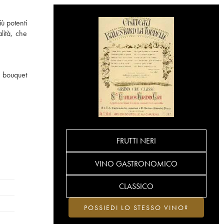
ù potenti
lità, che
n bouquet
FRUTTI NERI
VINO GASTRONOMICO
CLASSICO
POSSIEDI LO STESSO VINO?