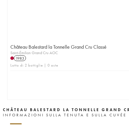
Château Balestard la Tonnelle Grand Cru Classé
Saint-Émilion Grand Cru AOC
1983
Lotto di 2 bottiglie | 0 aste
CHÂTEAU BALESTARD LA TONNELLE GRAND C
INFORMAZIONI SULLA TENUTA E SULLA CUVÉE