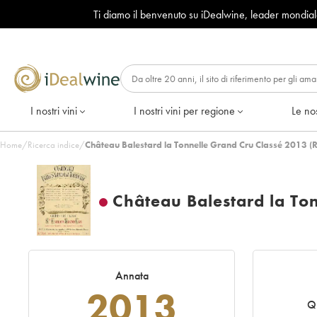
Ti diamo il benvenuto su iDealwine, leader mondia
I nostri vini
I nostri vini per regione
Le nos
Home
/
Ricerca indice
/
Château Balestard la Tonnelle Grand Cru Classé 2013 (
Château Balestard la To
Annata
2013
Q