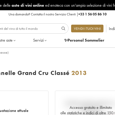
le delle
aste di vini online
ed enoteca con un'ampia selezione di vini f
Una domanda?
Contatta il nostro Servizio Clienti
|
+33 1 56 05 86 10
Ind
VENDI I TUOI VINI
tre aste
Servizi
✨Personal Sommelier
Rosso)
nnelle Grand Cru Classé
2013
Andamento della quotazione i
Accesso gratuito e illimitato
tempo reale
uotazione attuale
alle statistiche e indici di oltre 15