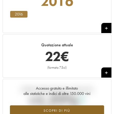
2016
2016
Quotazione attuale
22
€
(formato 75cl)
+
Accesso gratuito e illimitato
Andamento della quotazione in tempo reale
alle statistiche e indici di oltre 150.000 vini
+1.77%
SCOPRI DI PIÙ
Valore in aumento per l'annata 2016 nel 2026 rispetto al 2025