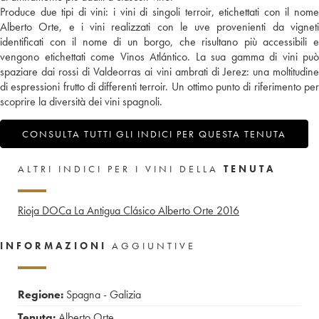
Produce due tipi di vini: i vini di singoli terroir, etichettati con il nome
Alberto Orte, e i vini realizzati con le uve provenienti da vigneti
identificati con il nome di un borgo, che risultano più accessibili e
vengono etichettati come Vinos Atlántico. La sua gamma di vini può
spaziare dai rossi di Valdeorras ai vini ambrati di Jerez: una moltitudine
di espressioni frutto di differenti terroir. Un ottimo punto di riferimento per
scoprire la diversità dei vini spagnoli.
CONSULTA TUTTI GLI INDICI PER QUESTA TENUTA
ALTRI INDICI PER I VINI DELLA
TENUTA
Rioja DOCa La Antigua Clásico Alberto Orte
2016
INFORMAZIONI
AGGIUNTIVE
Regione:
Spagna - Galizia
Tenuta:
Alberto Orte