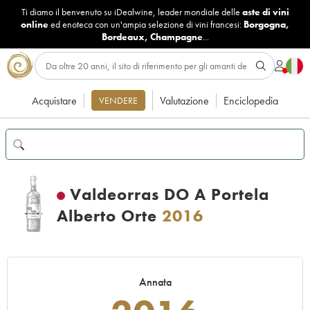
Ti diamo il benvenuto su iDealwine, leader mondiale delle
aste di vini
online
ed enoteca con un'ampia selezione di vini francesi:
Borgogna
,
Bordeaux
,
Champagne
...
Acquistare
Valutazione
Enciclopedia
VENDERE
Valdeorras DO A Portela
Alberto Orte
2016
Annata