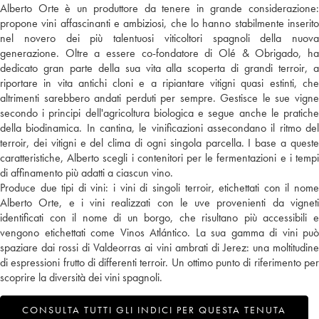
Alberto Orte è un produttore da tenere in grande considerazione:
propone vini affascinanti e ambiziosi, che lo hanno stabilmente inserito
nel novero dei più talentuosi viticoltori spagnoli della nuova
generazione. Oltre a essere co-fondatore di Olé & Obrigado, ha
dedicato gran parte della sua vita alla scoperta di grandi terroir, a
riportare in vita antichi cloni e a ripiantare vitigni quasi estinti, che
altrimenti sarebbero andati perduti per sempre. Gestisce le sue vigne
secondo i principi dell'agricoltura biologica e segue anche le pratiche
della biodinamica. In cantina, le vinificazioni assecondano il ritmo del
terroir, dei vitigni e del clima di ogni singola parcella. I base a queste
caratteristiche, Alberto scegli i contenitori per le fermentazioni e i tempi
di affinamento più adatti a ciascun vino.
Produce due tipi di vini: i vini di singoli terroir, etichettati con il nome
Alberto Orte, e i vini realizzati con le uve provenienti da vigneti
identificati con il nome di un borgo, che risultano più accessibili e
vengono etichettati come Vinos Atlántico. La sua gamma di vini può
spaziare dai rossi di Valdeorras ai vini ambrati di Jerez: una moltitudine
di espressioni frutto di differenti terroir. Un ottimo punto di riferimento per
scoprire la diversità dei vini spagnoli.
CONSULTA TUTTI GLI INDICI PER QUESTA TENUTA