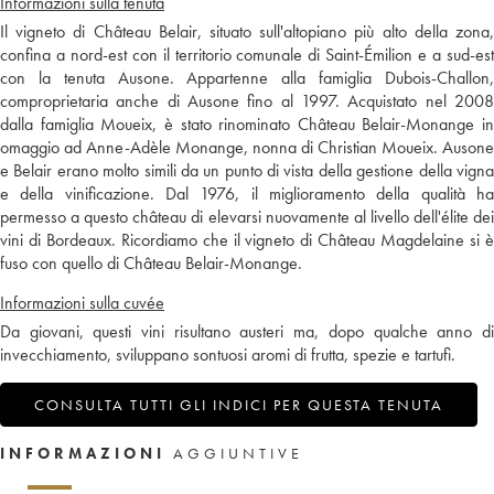
Informazioni sulla tenuta
Il vigneto di Château Belair, situato sull'altopiano più alto della zona,
confina a nord-est con il territorio comunale di Saint-Émilion e a sud-est
con la tenuta Ausone. Appartenne alla famiglia Dubois-Challon,
comproprietaria anche di Ausone fino al 1997. Acquistato nel 2008
dalla famiglia Moueix, è stato rinominato Château Belair-Monange in
omaggio ad Anne-Adèle Monange, nonna di Christian Moueix. Ausone
e Belair erano molto simili da un punto di vista della gestione della vigna
e della vinificazione. Dal 1976, il miglioramento della qualità ha
permesso a questo château di elevarsi nuovamente al livello dell'élite dei
vini di Bordeaux. Ricordiamo che il vigneto di Château Magdelaine si è
fuso con quello di Château Belair-Monange.
Informazioni sulla cuvée
Da giovani, questi vini risultano austeri ma, dopo qualche anno di
invecchiamento, sviluppano sontuosi aromi di frutta, spezie e tartufi.
CONSULTA TUTTI GLI INDICI PER QUESTA TENUTA
INFORMAZIONI
AGGIUNTIVE