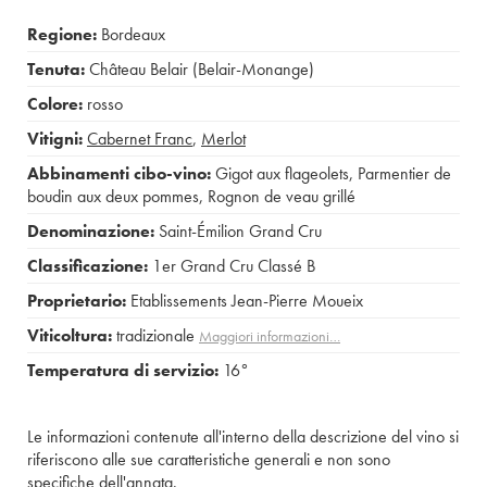
Regione:
Bordeaux
Tenuta:
Château Belair (Belair-Monange)
Colore:
rosso
Vitigni:
Cabernet Franc
,
Merlot
Abbinamenti cibo-vino:
Gigot aux flageolets
,
Parmentier de
boudin aux deux pommes
,
Rognon de veau grillé
Denominazione:
Saint-Émilion Grand Cru
Classificazione:
1er Grand Cru Classé B
Proprietario:
Etablissements Jean-Pierre Moueix
Viticoltura:
tradizionale
Maggiori informazioni…
Temperatura di servizio:
16°
Le informazioni contenute all'interno della descrizione del vino si
riferiscono alle sue caratteristiche generali e non sono
specifiche dell'annata.