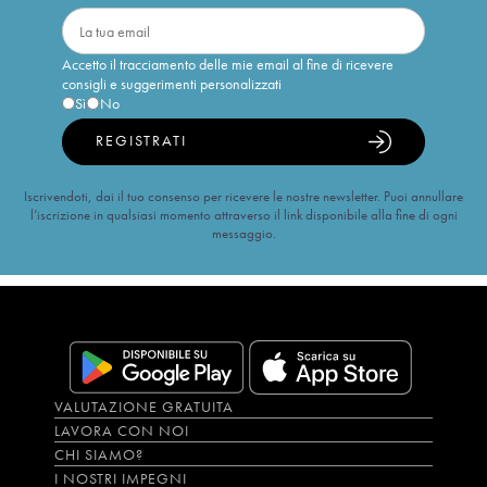
Accetto il tracciamento delle mie email al fine di ricevere
consigli e suggerimenti personalizzati
Sì
No
REGISTRATI
Iscrivendoti, dai il tuo consenso per ricevere le nostre newsletter. Puoi annullare
l’iscrizione in qualsiasi momento attraverso il link disponibile alla fine di ogni
messaggio.
VALUTAZIONE GRATUITA
LAVORA CON NOI
CHI SIAMO?
I NOSTRI IMPEGNI