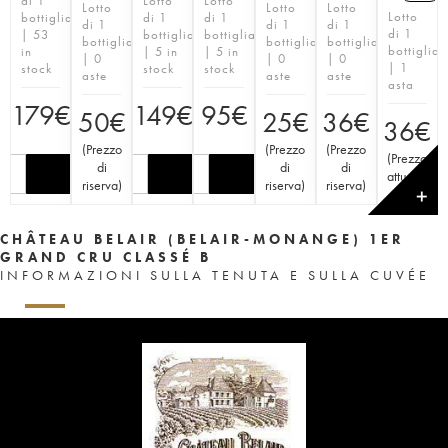
di 1
Lotto
Lotto
Lotto
Lotto
Lotto
Lotto
bottiglia
di 1
di 1
di 1
di 1
di 1
di 1
| 53
bottiglia
bottiglia
bottiglia
bottiglia
bottiglia
bottiglia
in
| 5 in
| 5 in
| 0
| 0
| 0
| 1
stock
stock
stock
aste
aste
aste
asta
179
€
149
€
95
€
50
€
25
€
36
€
36
€
(
Prezzo
(
Prezzo
(
Prezzo
(
Prezzo
di
di
di
attuale
)
riserva
)
riserva
)
riserva
)
✕
CHÂTEAU BELAIR (BELAIR-MONANGE) 1ER
GRAND CRU CLASSÉ B
INFORMAZIONI SULLA TENUTA E SULLA CUVÉE