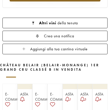
1954
1953
1952
1951
1950
1949
1947
1945
1943
1942
1929
Altri vini
della tenuta
Crea una notifica
Aggiungi alla tua cantina virtuale
CHÂTEAU BELAIR (BELAIR-MONANGE) 1ER
GRAND CRU CLASSÉ B IN VENDITA
E-
ASTA
E-
E-
ASTA
ASTA
ASTA
COMMERCE
COMMERCE
COMMERCE
1
3
4