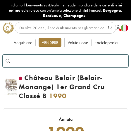
Ti diamo il benvenuto su iDealwine, leader mondiale delle
aste di vini
online
ed enoteca con un'ampia selezione di vini francesi:
Borgogna
,
Bordeaux
,
Champagne
...
Acquistare
Valutazione
Enciclopedia
VENDERE
Château Belair (Belair-
Monange) 1er Grand Cru
Classé B
1990
Annata