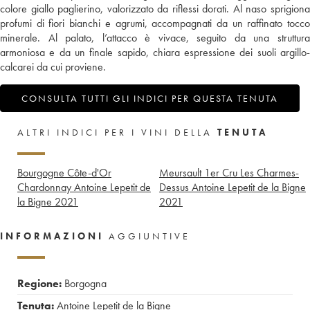
colore giallo paglierino, valorizzato da riflessi dorati. Al naso sprigiona
profumi di fiori bianchi e agrumi, accompagnati da un raffinato tocco
minerale. Al palato, l’attacco è vivace, seguito da una struttura
armoniosa e da un finale sapido, chiara espressione dei suoli argillo-
calcarei da cui proviene.
CONSULTA TUTTI GLI INDICI PER QUESTA TENUTA
ALTRI INDICI PER I VINI DELLA
TENUTA
Bourgogne Côte-d'Or
Meursault 1er Cru Les Charmes-
Chardonnay Antoine Lepetit de
Dessus Antoine Lepetit de la Bigne
la Bigne
2021
2021
INFORMAZIONI
AGGIUNTIVE
Regione:
Borgogna
Tenuta:
Antoine Lepetit de la Bigne