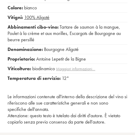
Colore:
bianco
Vitigni:
100%
Aligoté
Abbinamenti cibo-vino:
Tartare de saumon à la mangue
,
Poulet à la crème et aux morilles
,
Escargots de Bourgogne au
beurre persillé
Denominazione:
Bourgogne Aligoté
Proprietario:
Antoine Lepetit de la Bigne
Viticoltura:
biodinamico
Maggiori informazioni…
Temperatura di servizio:
12°
Le informazioni contenute all'interno della descrizione del vino si
riferiscono alle sue caratteristiche generali e non sono
specifiche dell'annata.
Attenzione: questo testo è tutelato dai diritti d'autore. È vietato
copiarlo senza previo consenso da parte dell'autore.