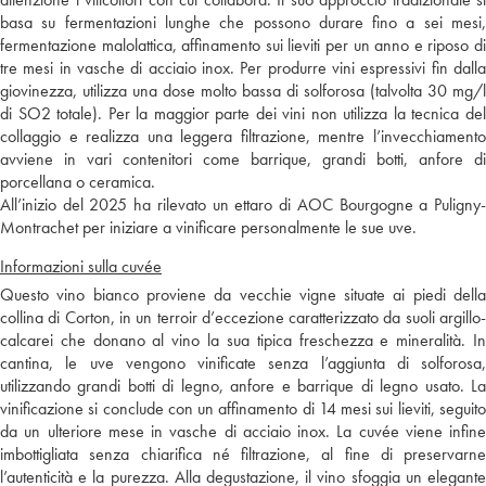
basa su fermentazioni lunghe che possono durare fino a sei mesi,
fermentazione malolattica, affinamento sui lieviti per un anno e riposo di
tre mesi in vasche di acciaio inox. Per produrre vini espressivi fin dalla
giovinezza, utilizza una dose molto bassa di solforosa (talvolta 30 mg/l
di SO2 totale). Per la maggior parte dei vini non utilizza la tecnica del
collaggio e realizza una leggera filtrazione, mentre l’invecchiamento
avviene in vari contenitori come barrique, grandi botti, anfore di
porcellana o ceramica.
All’inizio del 2025 ha rilevato un ettaro di AOC Bourgogne a Puligny-
Montrachet per iniziare a vinificare personalmente le sue uve.
Informazioni sulla cuvée
Questo vino bianco proviene da vecchie vigne situate ai piedi della
collina di Corton, in un terroir d’eccezione caratterizzato da suoli argillo-
calcarei che donano al vino la sua tipica freschezza e mineralità. In
cantina, le uve vengono vinificate senza l’aggiunta di solforosa,
utilizzando grandi botti di legno, anfore e barrique di legno usato. La
vinificazione si conclude con un affinamento di 14 mesi sui lieviti, seguito
da un ulteriore mese in vasche di acciaio inox. La cuvée viene infine
imbottigliata senza chiarifica né filtrazione, al fine di preservarne
l’autenticità e la purezza. Alla degustazione, il vino sfoggia un elegante