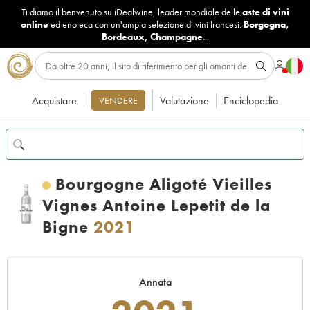
Ti diamo il benvenuto su iDealwine, leader mondiale delle
aste di vini
online
ed enoteca con un'ampia selezione di vini francesi:
Borgogna
,
Bordeaux
,
Champagne
...
Acquistare
Valutazione
Enciclopedia
VENDERE
Bourgogne Aligoté Vieilles
Vignes Antoine Lepetit de la
Bigne
2021
Annata