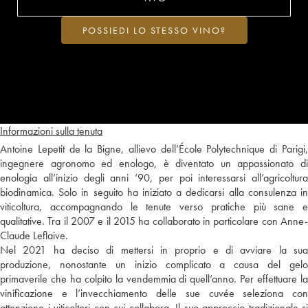
POSSIEDI LO STESSO VINO?
Informazioni sulla tenuta
Antoine Lepetit de la Bigne, allievo dell’École Polytechnique di Parigi,
ingegnere agronomo ed enologo, è diventato un appassionato di
enologia all’inizio degli anni ’90, per poi interessarsi all’agricoltura
biodinamica. Solo in seguito ha iniziato a dedicarsi alla consulenza in
viticoltura, accompagnando le tenute verso pratiche più sane e
qualitative. Tra il 2007 e il 2015 ha collaborato in particolare con Anne-
Claude Leflaive.
Nel 2021 ha deciso di mettersi in proprio e di avviare la sua
produzione, nonostante un inizio complicato a causa del gelo
primaverile che ha colpito la vendemmia di quell’anno. Per effettuare la
vinificazione e l’invecchiamento delle sue cuvée seleziona con
attenzione i viticoltori con cui collabora. Il suo approccio tradizionale si