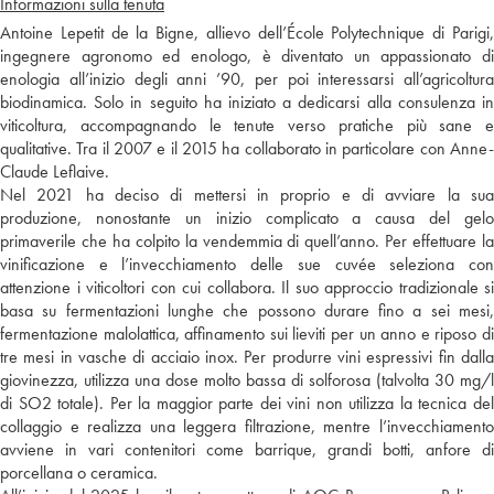
Informazioni sulla tenuta
Antoine Lepetit de la Bigne, allievo dell’École Polytechnique di Parigi,
ingegnere agronomo ed enologo, è diventato un appassionato di
enologia all’inizio degli anni ’90, per poi interessarsi all’agricoltura
biodinamica. Solo in seguito ha iniziato a dedicarsi alla consulenza in
viticoltura, accompagnando le tenute verso pratiche più sane e
qualitative. Tra il 2007 e il 2015 ha collaborato in particolare con Anne-
Claude Leflaive.
Nel 2021 ha deciso di mettersi in proprio e di avviare la sua
produzione, nonostante un inizio complicato a causa del gelo
primaverile che ha colpito la vendemmia di quell’anno. Per effettuare la
vinificazione e l’invecchiamento delle sue cuvée seleziona con
attenzione i viticoltori con cui collabora. Il suo approccio tradizionale si
basa su fermentazioni lunghe che possono durare fino a sei mesi,
fermentazione malolattica, affinamento sui lieviti per un anno e riposo di
tre mesi in vasche di acciaio inox. Per produrre vini espressivi fin dalla
giovinezza, utilizza una dose molto bassa di solforosa (talvolta 30 mg/l
di SO2 totale). Per la maggior parte dei vini non utilizza la tecnica del
collaggio e realizza una leggera filtrazione, mentre l’invecchiamento
avviene in vari contenitori come barrique, grandi botti, anfore di
porcellana o ceramica.