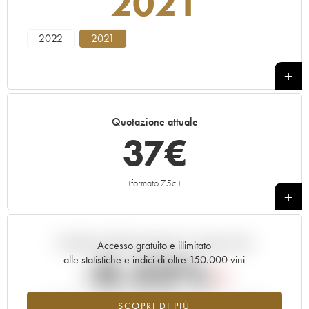
2021
2022
2021
Quotazione attuale
37
€
(formato 75cl)
+
Andamento della quotazione in tempo reale
Accesso gratuito e illimitato
-0.53%
alle statistiche e indici di oltre 150.000 vini
Tendenza al ribasso per il valore dell'annata 2021 nel 2026
SCOPRI DI PIÙ