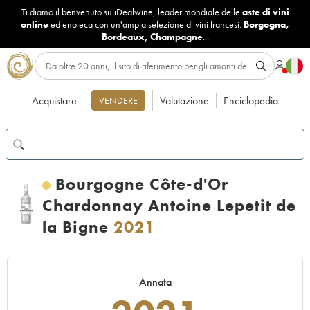
Ti diamo il benvenuto su iDealwine, leader mondiale delle
aste di vini
online
ed enoteca con un'ampia selezione di vini francesi:
Borgogna
,
Bordeaux
,
Champagne
...
Acquistare
Valutazione
Enciclopedia
VENDERE
Bourgogne Côte-d'Or
Chardonnay Antoine Lepetit de
la Bigne
2021
Annata