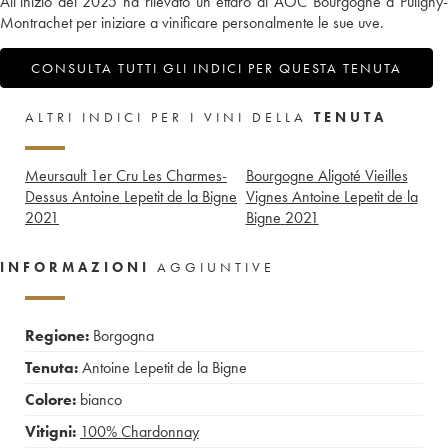
All’inizio del 2025 ha rilevato un ettaro di AOC Bourgogne a Puligny-
Montrachet per iniziare a vinificare personalmente le sue uve.
CONSULTA TUTTI GLI INDICI PER QUESTA TENUTA
ALTRI INDICI PER I VINI DELLA
TENUTA
Meursault 1er Cru Les Charmes-
Bourgogne Aligoté Vieilles
Dessus Antoine Lepetit de la Bigne
Vignes Antoine Lepetit de la
2021
Bigne
2021
INFORMAZIONI
AGGIUNTIVE
Regione:
Borgogna
Tenuta:
Antoine Lepetit de la Bigne
Colore:
bianco
Vitigni:
100%
Chardonnay