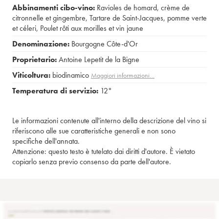
Abbinamenti cibo-vino:
Ravioles de homard, crème de
citronnelle et gingembre
,
Tartare de Saint-Jacques, pomme verte
et céleri
,
Poulet rôti aux morilles et vin jaune
Denominazione:
Bourgogne Côte-d'Or
Proprietario:
Antoine Lepetit de la Bigne
Viticoltura:
biodinamico
Maggiori informazioni…
Temperatura di servizio:
12°
Le informazioni contenute all'interno della descrizione del vino si
riferiscono alle sue caratteristiche generali e non sono
specifiche dell'annata.
Attenzione: questo testo è tutelato dai diritti d'autore. È vietato
copiarlo senza previo consenso da parte dell'autore.