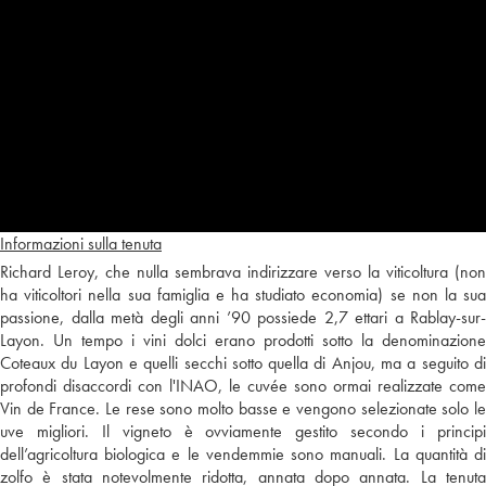
Informazioni sulla tenuta
Richard Leroy, che nulla sembrava indirizzare verso la viticoltura (non
ha viticoltori nella sua famiglia e ha studiato economia) se non la sua
passione, dalla metà degli anni ’90 possiede 2,7 ettari a Rablay-sur-
Layon. Un tempo i vini dolci erano prodotti sotto la denominazione
Coteaux du Layon e quelli secchi sotto quella di Anjou, ma a seguito di
profondi disaccordi con l'INAO, le cuvée sono ormai realizzate come
Vin de France. Le rese sono molto basse e vengono selezionate solo le
uve migliori. Il vigneto è ovviamente gestito secondo i principi
dell’agricoltura biologica e le vendemmie sono manuali. La quantità di
zolfo è stata notevolmente ridotta, annata dopo annata. La tenuta