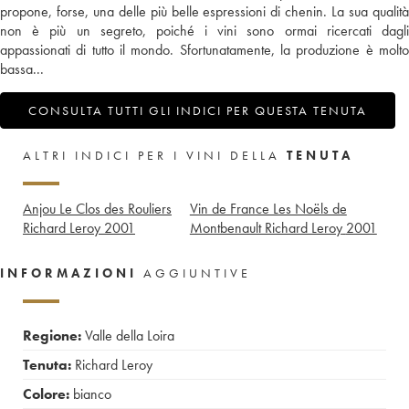
propone, forse, una delle più belle espressioni di chenin. La sua qualità
non è più un segreto, poiché i vini sono ormai ricercati dagli
appassionati di tutto il mondo. Sfortunatamente, la produzione è molto
bassa...
CONSULTA TUTTI GLI INDICI PER QUESTA TENUTA
ALTRI INDICI PER I VINI DELLA
TENUTA
Anjou Le Clos des Rouliers
Vin de France Les Noëls de
Richard Leroy
2001
Montbenault Richard Leroy
2001
INFORMAZIONI
AGGIUNTIVE
Regione:
Valle della Loira
Tenuta:
Richard Leroy
Colore:
bianco