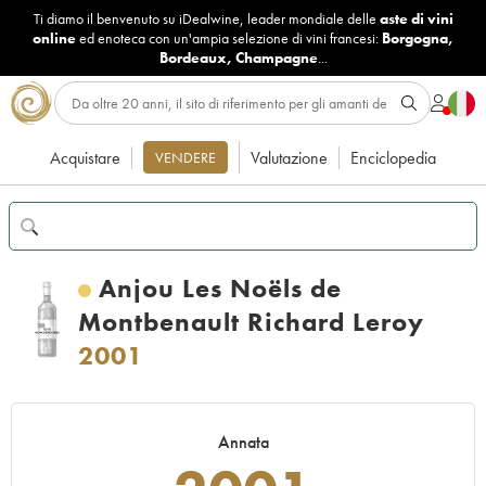
Ti diamo il benvenuto su iDealwine, leader mondiale delle
aste di vini
online
ed enoteca con un'ampia selezione di vini francesi:
Borgogna
,
Bordeaux
,
Champagne
...
Acquistare
Valutazione
Enciclopedia
VENDERE
Anjou Les Noëls de
Montbenault Richard Leroy
2001
Annata