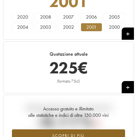
2001
2020
2008
2007
2006
2005
2004
2003
2002
2001
2000
Quotazione attuale
225
€
(formato 75cl)
+
Andamento della quotazione in tempo reale
Accesso gratuito e illimitato
-0.11%
alle statistiche e indici di oltre 150.000 vini
Tendenza al ribasso per il valore dell'annata 2001 nel 2026
SCOPRI DI PIÙ