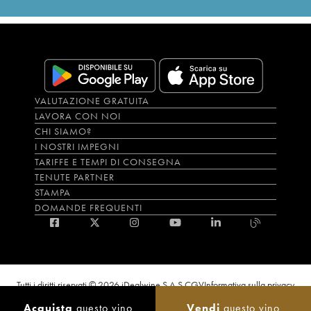
VALUTAZIONE GRATUITA
LAVORA CON NOI
CHI SIAMO?
I NOSTRI IMPEGNI
TARIFFE E TEMPI DI CONSEGNA
TENUTE PARTNER
STAMPA
DOMANDE FREQUENTI
Tutti i diritti riservati © 2026 iDealwine S.A.S.
CGV
Informativa sulla privacy
Bevi con moderazione, l’abuso di alcol è dannoso per la salute. L'utilizzo del
Acquista
questo vino
Vendi
questo vino
sito e dei servizi annessi è riservato solo agli utenti maggiorenni.