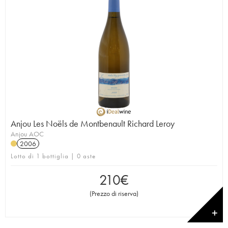
Anjou Les Noëls de Montbenault Richard Leroy
Anjou AOC
2006
Lotto di 1 bottiglia | 0 aste
210
€
(
Prezzo di riserva
)
✕