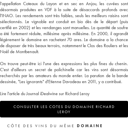
l'appellation Coteaux du Layon et en sec en Anjou, les cuvées sont
désormais produites en VDF à la suite de désaccords profonds avec
l'INAO. Les rendements sont très faibles, seuls les meilleurs raisins sont
sélectionnés. Le vignoble est conduit en bio dès de le départ (puis
certifié en 2002) et les vendanges sont manuelles. La quantité de soufre
a été fortement réduite, millésime après millésime. En 2000, il agrandit
légèrement le domaine en rachetant 70 ares. Le domaine a la chance
de disposer de très beaux terroirs, notamment le Clos des Rouliers et les
Noël de Montbenault.
On trouve peut-être ici l'une des expressions les plus fines du chenin.
C'est d'ailleurs un secret de polichinelle car les vins sont désormais
recherchés par les amateurs du monde entier. La parution de la bande
dessinée, "Les ignorants" d'Etienne Davodeau en 2011, y a contribué.
Lire l'article du Journal iDealwine sur Richard Leroy
CONSULTER LES COTES DU DOMAINE RICHARD
LEROY
CÔTE DES VINS DU MÊME
DOMAINE