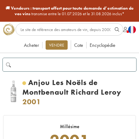
🚚
Vendeurs :
transport offert pour toute demande d’estimation de
vos vins
transmise entre le 01.07.2026 et le 31.08.2026 inclus*
Acheter
Cote
Encyclopédie
VENDRE
Anjou Les Noëls de
Montbenault Richard Leroy
2001
Millésime