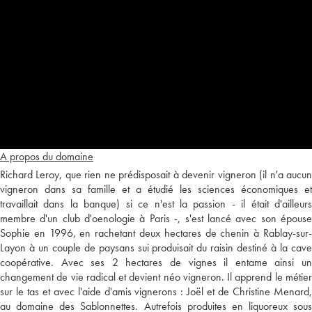
A propos du domaine
Richard Leroy, que rien ne prédisposait à devenir vigneron (il n'a aucun
vigneron dans sa famille et a étudié les sciences économiques et
travaillait dans la banque) si ce n'est la passion - il était d'ailleurs
membre d'un club d'oenologie à Paris -, s'est lancé avec son épouse
Sophie en 1996, en rachetant deux hectares de chenin à Rablay-sur-
Layon à un couple de paysans sui produisait du raisin destiné à la cave
coopérative. Avec ses 2 hectares de vignes il entame ainsi un
changement de vie radical et devient néo vigneron. Il apprend le métier
sur le tas et avec l'aide d'amis vignerons : Joël et de Christine Menard,
au domaine des Sablonnettes. Autrefois produites en liquoreux sous