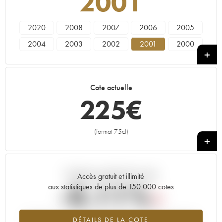
2001
2020
2008
2007
2006
2005
2004
2003
2002
2001
2000
Cote actuelle
225
€
(format 75cl)
+
Tendance actuelle de la cote
Accès gratuit et illimité
-0.11%
aux statistiques de plus de 150 000 cotes
Tendance à la baisse du millésime 2001 en 2026 par rapport à
DÉTAILS DE LA COTE