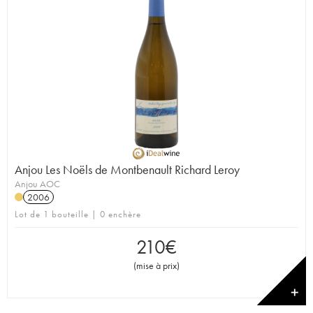
Anjou Les Noëls de Montbenault Richard Leroy
Anjou AOC
2006
Lot de 1 bouteille | 0 enchère
210
€
(
mise à prix
)
✕