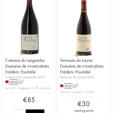
Coteaux du Languedoc
Terrasses du Larzac
Domaine de Montcalmès
Domaine de Montcalmès
Frédéric Pourtalié
Frédéric Pourtalié
Coteaux du Languedoc AOC
Terrasses du Larzac AOC
2023
A
2021
A
Lot of 1 magnum | 18 in stock
Lot of 1 bottle | 0 bid
€
85
€
30
(
starting price
)