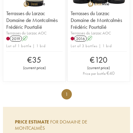
Terrasses du Larzac
Terrasses du Larzac
Domaine de Montcalmès
Domaine de Montcalmès
Frédéric Pourtalié
Frédéric Pourtalié
Terrasses du Larzac AOC
Terrasses du Larzac AOC
2019
A
2016
A
Lot of 1 bottle | 1 bid
Lot of 3 bottles | 1 bid
€
35
€
120
(
current price
)
(
current price
)
€
40
Price per bottle
1
PRICE ESTIMATE
FOR DOMAINE DE
MONTCALMÈS