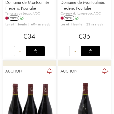
Domaine de Montcalmès
Domaine de Montcalmès
Frédéric Pourtalié
Frédéric Pourtalié
Terrasses du Larzac AOC
Coteaux du Languedoc AOC
2023
A
2021
A
Lot of 1 bottle | 60+ in stock
Lot of 1 bottle | 23 in stock
€
34
€
35
AUCTION
AUCTION
3
4