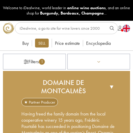
Welcome to iDealwine, world leader in
online wine auctions
, and an online
shop for
Burgundy
,
Bordeaux
,
Champagne
...
Buy
Price estimate
Encyclopedia
SELL
Filters
1
DOMAINE DE
▼
MONTCALMÈS
★ Partner Producer
Having freed the family domain from the local
cooperative winery 15 years ago, Frédéric
Pourtalié has succeeded in positioning Domaine de
Montcalmès as one of the region’s finest. Organic