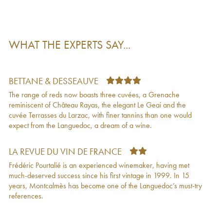
Montcalmès Frédéric Pourtalié
2021
Vin de France Chenin Domaine de Montcalmès
€
44
- Frédéric Pourtalié
2021
Vin de France Domaine de Montcalmès -
€
39
WHAT THE EXPERTS SAY...
Frédéric Pourtalié
2021
Terrasses du Larzac Domaine de Montcalmès
€
40
Frédéric Pourtalié
2020
Languedoc Domaine de Montcalmès Frédéric
€
48
BETTANE & DESSEAUVE
Pourtalié
2020
The range of reds now boasts three cuvées, a Grenache
Vin de France Domaine de Montcalmès
€
43
reminiscent of Château Rayas, the elegant Le Geai and the
Grenache Frédéric Pourtalié
2020
cuvée Terrasses du Larzac, with finer tannins than one would
Coteaux du Languedoc - La Sy Frédéric Pourtalié
€
57
expect from the Languedoc, a dream of a wine.
2020
Coteaux du Languedoc Domaine de
€
36
Montcalmès Frédéric Pourtalié
2020
LA REVUE DU VIN DE FRANCE
Coteaux du Languedoc Domaine de Montcalmès
€
42
Frédéric Pourtalié is an experienced winemaker, having met
Frédéric Pourtalié
2020
much-deserved success since his first vintage in 1999. In 15
Vin de France Chenin Domaine de Montcalmès
€
69
years, Montcalmès has become one of the Languedoc’s must-try
- Frédéric Pourtalié
2020
references.
Vin de France Domaine de Montcalmès -
€
50
Frédéric Pourtalié
2020