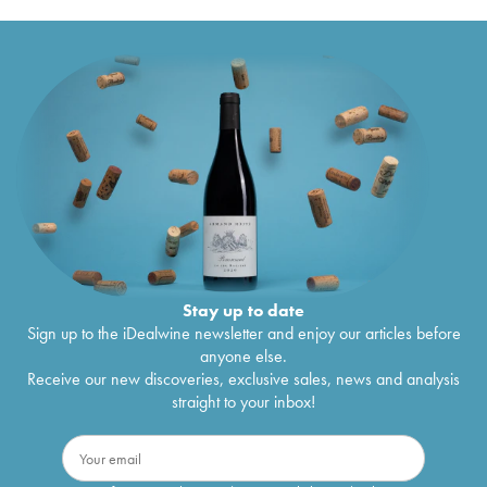
Terrasses du Larzac Domaine de Montcalmès
€
44
Frédéric Pourtalié
2019
Languedoc Domaine de Montcalmès Frédéric
€
60
Pourtalié
2019
Vin de France Domaine de Montcalmès
€
39
Grenache Frédéric Pourtalié
2019
Coteaux du Languedoc Domaine de Montcalmès
€
42
Frédéric Pourtalié
2019
Coteaux du Languedoc Domaine de
€
44
Montcalmès Frédéric Pourtalié
2019
Terrasses du Larzac Domaine de Montcalmès
€
45
Frédéric Pourtalié
2018
Languedoc Domaine de Montcalmès Frédéric
€
51
Pourtalié
2018
Stay up to date
Coteaux du Languedoc - Le Geai Domaine de
€
39
Sign up to the iDealwine newsletter and enjoy our articles before
Montcalmès Frédéric Pourtalié
2018
anyone else.
Vin de France Domaine de Montcalmès
€
35
Receive our new discoveries, exclusive sales, news and analysis
Grenache Frédéric Pourtalié
2018
straight to your inbox!
Coteaux du Languedoc Domaine de
€
49
Montcalmès Frédéric Pourtalié
2018
Coteaux du Languedoc Domaine de
€
50
Montcalmès Frédéric Pourtalié
2018