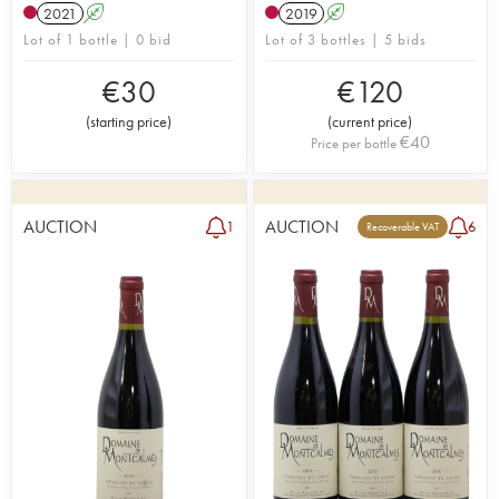
2021
A
2019
A
Lot of 1 bottle | 0 bid
Lot of 3 bottles | 5 bids
€
30
€
120
(
starting price
)
(
current price
)
€
40
Price per bottle
AUCTION
AUCTION
1
6
Recoverable VAT