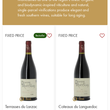
and biodynamic-inspired viticulture and natural,
single-parcel vinifications produce elegant and
fresh southern wines, suitable for long aging.
In 1998, Frédéric Pourtalié left his local co-
operative to found Domaine de Montcalmès. He
had already studied under the most demanding of
FIXED PRICE
FIXED PRICE
Bestseller
producers: Alain Graillot at Crozes-Hermitage and
Olivier Jullien (Mas Jullien) and Laurent Vaillé at La
Grange des Pères. To explain, Montcalmès, La
Grange des Pères and Mas de Daumas Gassac
are all sited around the village of Aniane in the
Terrasses du Larzac – an enormous terroir whose
profile these three domains have succeeded in
raising. Located some thirty kilometres north-west
of Montpelier, the operation covers 22 hectares of
Terrasses du Larzac-appellation vines. The wines
of Montcalmès have grown continually in
precision and balance, and are now ranked
among the finest wines of the Languedoc.
Terrasses du Larzac
Coteaux du Languedoc