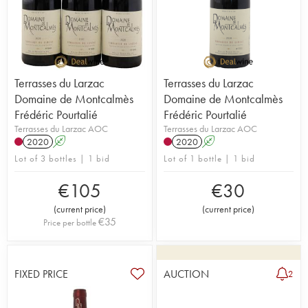
Terrasses du Larzac
Terrasses du Larzac
Domaine de Montcalmès
Domaine de Montcalmès
Frédéric Pourtalié
Frédéric Pourtalié
Terrasses du Larzac AOC
Terrasses du Larzac AOC
2020
A
2020
A
Lot of 3 bottles | 1 bid
Lot of 1 bottle | 1 bid
€
105
€
30
(
current price
)
(
current price
)
€
35
Price per bottle
FIXED PRICE
AUCTION
2