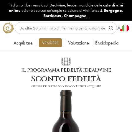
Ti diamo il benvenuto su iDealwine, leader mondiale delle
aste di vini
online
ed enoteca con un'ampia selezione di vini francesi:
Borgogna
,
Bordeaux
,
Champagne
...
Acquistare
Valutazione
Enciclopedia
VENDERE
IL PROGRAMMA FEDELTÀ IDEALWINE
Sconto fedeltà
Ottieni dei buoni sconto con i tuoi acquisti!