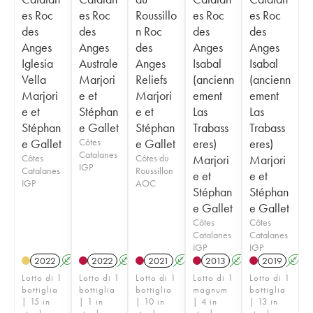
es Roc
es Roc
Roussillo
es Roc
es Roc
des
des
n Roc
des
des
Anges
Anges
des
Anges
Anges
Iglesia
Australe
Anges
Isabal
Isabal
Vella
Marjori
Reliefs
(ancienn
(ancienn
Marjori
e et
Marjori
ement
ement
e et
Stéphan
e et
Las
Las
Stéphan
e Gallet
Stéphan
Trabass
Trabass
e Gallet
Côtes
e Gallet
eres)
eres)
Catalanes
Côtes
Côtes du
Marjori
Marjori
IGP
Catalanes
Roussillon
e et
e et
IGP
AOC
Stéphan
Stéphan
e Gallet
e Gallet
Côtes
Côtes
Catalanes
Catalanes
IGP
IGP
2022
A
2022
A
2021
A
2013
A
2019
A
Lotto di 1
Lotto di 1
Lotto di 1
Lotto di 1
Lotto di 1
bottiglia
bottiglia
bottiglia
magnum
bottiglia
| 15 in
| 1 in
| 10 in
| 4 in
| 13 in