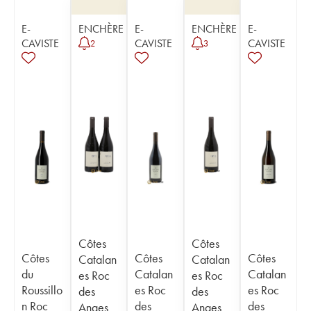
E-
ENCHÈRE
E-
ENCHÈRE
E-
CAVISTE
CAVISTE
CAVISTE
2
3
Côtes
Côtes
Côtes
Côtes
Côtes
Catalan
Catalan
du
Catalan
Catalan
es Roc
es Roc
Roussillo
es Roc
es Roc
des
des
n Roc
des
des
Anges
Anges