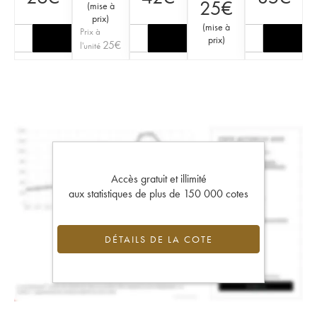
25
€
(
mise à
prix
)
(
mise à
Prix à
prix
)
25
€
l'unité
Accès gratuit et illimité
aux statistiques de plus de 150 000 cotes
DÉTAILS DE LA COTE