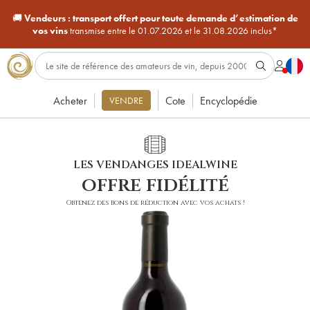
🚚
Vendeurs :
transport offert pour toute demande d’estimation de
vos vins
transmise entre le 01.07.2026 et le 31.08.2026 inclus*
Acheter
Cote
Encyclopédie
VENDRE
LES VENDANGES IDEALWINE
offre fidélité
Obtenez des bons de réduction avec vos achats !