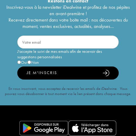
Restons en
contact
Inscrivez-vous à la newsletter iDealwine et profitez de nos pépites
en avant-première !
Recevez directement dans votre boîte mail : nos découvertes du
moment, ventes exclusives, actualités, analyses...
J'accepte le suivi de mes emails afin de recevoir des
suggestions personnalisées
Oui
Non
JE M'INSCRIS
En vous inscrivant, vous acceptez de recevoir les emails de iDealwine. Vous
pouvez vous désabonner à tout moment via le lien présent dans chaque message.