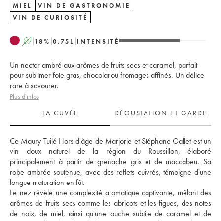
MIEL
VIN DE GASTRONOMIE
VIN DE CURIOSITÉ
A
18
%
0.75
L
INTENSITÉ
Un nectar ambré aux arômes de fruits secs et caramel, parfait
pour sublimer foie gras, chocolat ou fromages affinés. Un délice
rare à savourer.
Plus d'infos
LA CUVÉE
DÉGUSTATION ET GARDE
Ce Maury Tuilé Hors d'âge de Marjorie et Stéphane Gallet est un 
vin doux naturel de la région du Roussillon, élaboré 
principalement à partir de grenache gris et de maccabeu. Sa 
robe ambrée soutenue, avec des reflets cuivrés, témoigne d'une 
longue maturation en fût. 
Le nez révèle une complexité aromatique captivante, mêlant des 
arômes de fruits secs comme les abricots et les figues, des notes 
de noix, de miel, ainsi qu'une touche subtile de caramel et de 