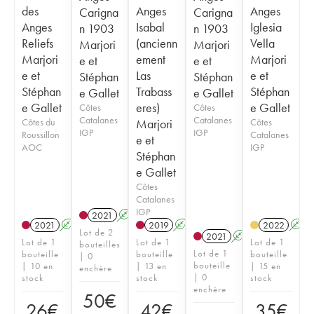
des
Anges
Anges
Carigna
Carigna
Anges
Isabal
Iglesia
n 1903
n 1903
Reliefs
(ancienn
Vella
Marjori
Marjori
Marjori
ement
Marjori
e et
e et
e et
Las
e et
Stéphan
Stéphan
Stéphan
Trabass
Stéphan
e Gallet
e Gallet
e Gallet
eres)
e Gallet
Côtes
Côtes
Catalanes
Catalanes
Côtes du
Marjori
Côtes
IGP
IGP
Roussillon
Catalanes
e et
AOC
IGP
Stéphan
e Gallet
Côtes
Catalanes
IGP
2021
A
2021
A
2019
A
2022
A
Lot de 2
2021
A
Lot de 1
Lot de 1
Lot de 1
bouteilles
Lot de 1
bouteille
bouteille
bouteille
| 0
bouteille
| 10 en
| 13 en
| 15 en
enchère
| 0
stock
stock
stock
enchère
50
€
26
€
42
€
35
€