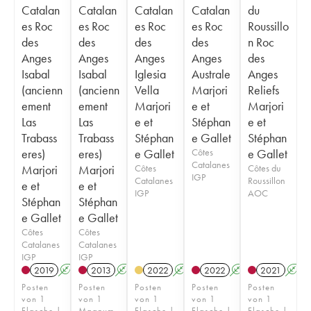
Catalan
Catalan
Catalan
Catalan
du
es Roc
es Roc
es Roc
es Roc
Roussillo
des
des
des
des
n Roc
Anges
Anges
Anges
Anges
des
Isabal
Isabal
Iglesia
Australe
Anges
(ancienn
(ancienn
Vella
Marjori
Reliefs
ement
ement
Marjori
e et
Marjori
Las
Las
e et
Stéphan
e et
Trabass
Trabass
Stéphan
e Gallet
Stéphan
eres)
eres)
e Gallet
Côtes
e Gallet
Catalanes
Marjori
Marjori
Côtes
Côtes du
IGP
Catalanes
Roussillon
e et
e et
IGP
AOC
Stéphan
Stéphan
e Gallet
e Gallet
Côtes
Côtes
Catalanes
Catalanes
IGP
IGP
2019
A
2013
A
2022
A
2022
A
2021
A
Posten
Posten
Posten
Posten
Posten
von 1
von 1
von 1
von 1
von 1
Flasche |
Magnum
Flasche |
Flasche |
Flasche |