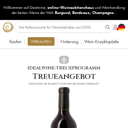
Willkommen auf iDealwine,
online-Weinauktionshaus
und
Weinhandlung
der besten Weine der Welt:
Burgund
,
Bordeaux
,
Champagne
...
Kaufen
Notierung
Wein-Enzyklopädie
VERKAUFEN
IDEALWINE-TREUEPROGRAMM
Treueangebot
Erhalten Sie Rabatt-Coupons bei jedem Einkauf!