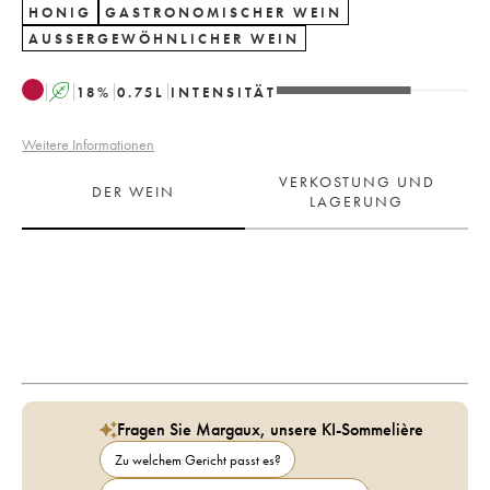
HONIG
GASTRONOMISCHER WEIN
AUSSERGEWÖHNLICHER WEIN
A
18
%
0.75
L
INTENSITÄT
Weitere Informationen
VERKOSTUNG UND
DER WEIN
LAGERUNG
Fragen Sie Margaux, unsere KI-Sommelière
Zu welchem Gericht passt es?