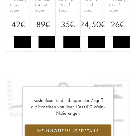
13 auf
| 4 auf
15 auf
1 auf
10 auf
Lager
Lager
Lager
Lager
Lager
42
€
89
€
35
€
24,50
€
26
€
Kostenloser und unbegrenzter Zugriff
auf Statistiken von über 150.000 Wein-
Notierungen
WEINNOTIERUNGSDETAILS