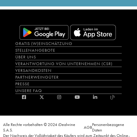
GRATIS (W)EINSCHÄTZUNG
STELLENANGEBOTE
ÜBER UNS
VERANTWORTUNG VON UNTERNEHMEN (CSR)
VERSANDKOSTEN
PARTNERWEINGÜTER
PRESSE
UNSERE FAQ
Alle Rechte vorbehalten © 2024 iDealwine
Personenbezogene
AGB
S.A.S.
Daten
Der Nachweis der Volljährigkeit des Käufers wird zum Zeitpunkt des Online-