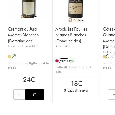
Crémant du Jura
Arbois Les Fouilles
Côtes 
Marnes Blanches
Marnes Blanches
Quatre
(Domaine des)
(Domaine des)
Marne
Crémant du Jura AOC
Arbois AOC
(Domai
Côtes d
A
202
H
2023
A
Lotto di 1 bottiglia | 24 in
Lotto di
Lotto di 1 bottiglia | 0
stock
stock
aste
24
€
18
€
(
Prezzo di riserva
)