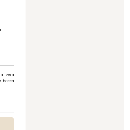
a
a vera 
 a bacca 