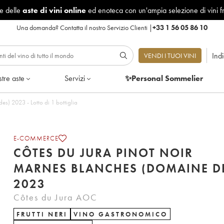
le delle
aste di vini online
ed enoteca con un'ampia selezione di vini f
Una domanda?
Contatta il nostro Servizio Clienti
|
+33 1 56 05 86 10
Ind
VENDI I TUOI VINI
tre aste
Servizi
✨Personal Sommelier
Côtes du Jura Pinot Noir Marnes Blanches (Domaine des) 2023 - Lotto di 1 bottiglia
E-COMMERCE
CÔTES DU JURA PINOT NOIR
MARNES BLANCHES (DOMAINE D
2023
Côtes du Jura AOC
FRUTTI NERI
VINO GASTRONOMICO