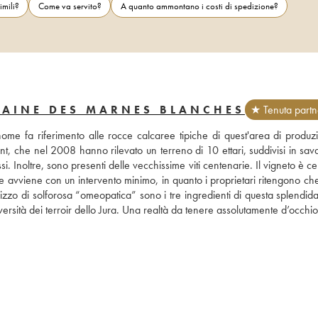
imili?
Come va servito?
A quanto ammontano i costi di spedizione?
MAINE DES MARNES BLANCHES
★ Tenuta partn
ome fa riferimento alle rocce calcaree tipiche di quest'area di produzi
, che nel 2008 hanno rilevato un terreno di 10 ettari, suddivisi in sava
. Inoltre, sono presenti delle vecchissime viti centenarie. Il vigneto è cert
zione avviene con un intervento minimo, in quanto i proprietari ritengono che 
ilizzo di solforosa “omeopatica” sono i tre ingredienti di questa splendida
iversità dei terroir dello Jura. Una realtà da tenere assolutamente d’occhio