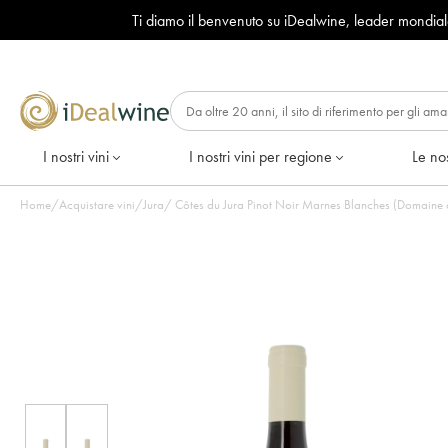
Ti diamo il benvenuto su iDealwine, leader mondia
I nostri vini
I nostri vini per regione
Le nos
Home
/
Acquistare vini
/
Jura
/