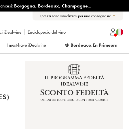
rancesi:
Borgogna
,
Bordeaux
,
Champagne
...
I prezzi sono visualizzati per una consegna in:
ici iDealwine
Enciclopedia del vino
I must-have iDealwine
🍇
Bordeaux En Primeurs
IL PROGRAMMA FEDELTÀ
IDEALWINE
Sconto fedeltà
ES)
Ottieni dei buoni sconto con i tuoi acquisti!