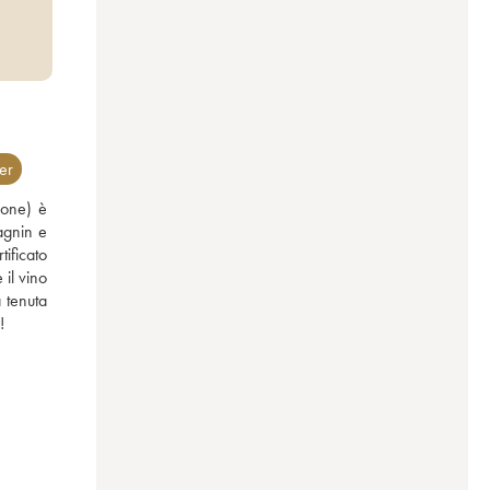
er
one) è 
gnin e 
ificato 
il vino 
 tenuta 
!