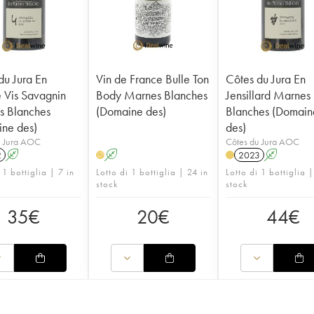
du Jura En
Vin de France Bulle Ton
Côtes du Jura En
 Vis Savagnin
Body Marnes Blanches
Jensillard Marnes
s Blanches
(Domaine des)
Blanches (Domain
ne des)
des)
u Jura AOC
Côtes du Jura AOC
2
A
A
2023
A
H
 1 bottiglia | 7 in
Lotto di 1 bottiglia | 24 in
Lotto di 1 bottiglia |
stock
stock
35
€
20
€
44
€