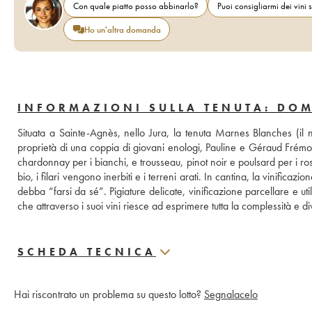
Con quale piatto posso abbinarlo?
Puoi consigliarmi dei vini s
Ho un'altra domanda
INFORMAZIONI SULLA TENUTA: DO
Situata a Sainte-Agnès, nello Jura, la tenuta Marnes Blanches (il n
proprietà di una coppia di giovani enologi, Pauline e Géraud Frémont
chardonnay per i bianchi, e trousseau, pinot noir e poulsard per i rossi
bio, i filari vengono inerbiti e i terreni arati. In cantina, la vinifica
debba “farsi da sé”. Pigiature delicate, vinificazione parcellare e ut
che attraverso i suoi vini riesce ad esprimere tutta la complessità e d
SCHEDA TECNICA
Hai riscontrato un problema su questo lotto?
Segnalacelo