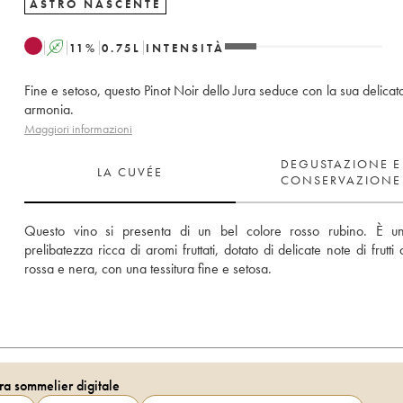
ASTRO NASCENTE
A
11
%
0.75
L
INTENSITÀ
Fine e setoso, questo Pinot Noir dello Jura seduce con la sua delicat
armonia.
Maggiori informazioni
DEGUSTAZIONE E
LA CUVÉE
CONSERVAZIONE
Questo vino si presenta di un bel colore rosso rubino. È un
prelibatezza ricca di aromi fruttati, dotato di delicate note di frutti
rossa e nera, con una tessitura fine e setosa.
ra sommelier digitale