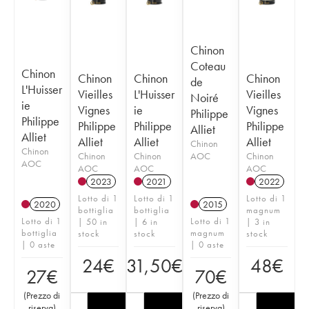
Chinon
Coteau
Chinon
Chinon
Chinon
Chinon
de
L'Huisser
Vieilles
L'Huisser
Vieilles
Noiré
ie
Vignes
ie
Vignes
Philippe
Philippe
Philippe
Philippe
Philippe
Alliet
Alliet
Alliet
Alliet
Alliet
Chinon
Chinon
Chinon
Chinon
AOC
Chinon
AOC
AOC
AOC
AOC
2023
2021
2022
Lotto di 1
Lotto di 1
Lotto di 1
2020
2015
bottiglia
bottiglia
magnum
Lotto di 1
Lotto di 1
| 50 in
| 6 in
| 3 in
bottiglia
magnum
stock
stock
stock
| 0 aste
| 0 aste
24
€
31,50
€
48
€
27
€
70
€
(
Prezzo di
(
Prezzo di
riserva
)
riserva
)