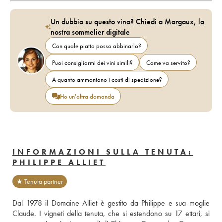
Un dubbio su questo vino? Chiedi a Margaux, la
nostra sommelier digitale
Con quale piatto posso abbinarlo?
Puoi consigliarmi dei vini simili?
Come va servito?
A quanto ammontano i costi di spedizione?
Ho un'altra domanda
INFORMAZIONI SULLA TENUTA:
PHILIPPE ALLIET
★ Tenuta partner
Dal 1978 il Domaine Alliet è gestito da Philippe e sua moglie 
Claude. I vigneti della tenuta, che si estendono su 17 ettari, si 