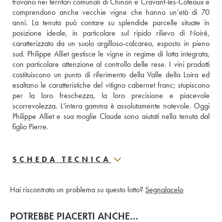
trovano nei territori comunali di Chinon e Cravant-les-Coteaux e 
comprendono anche vecchie vigne che hanno un’età di 70 
anni. La tenuta può contare su splendide parcelle situate in 
posizione ideale, in particolare sul ripido rilievo di Noiré, 
caratterizzato da un suolo argilloso-calcareo, esposto in pieno 
sud. Philippe Alliet gestisce le vigne in regime di lotta integrata, 
con particolare attenzione al controllo delle rese. I vini prodotti 
costituiscono un punto di riferimento della Valle della Loira ed 
esaltano le caratteristiche del vitigno cabernet franc; stupiscono 
per la loro freschezza, la loro precisione e piacevole 
scorrevolezza. L'intera gamma è assolutamente notevole. Oggi 
Philippe Alliet e sua moglie Claude sono aiutati nella tenuta dal 
figlio Pierre.
SCHEDA TECNICA
Hai riscontrato un problema su questo lotto?
Segnalacelo
POTREBBE PIACERTI ANCHE…