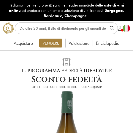
Ti diamo il benvenuto su iDealwine, leader mondiale delle
aste di vini
online
ed enoteca con un'ampia selezione di vini francesi:
Borgogna
,
Bordeaux
,
Champagne
...
Acquistare
Valutazione
Enciclopedia
VENDERE
IL PROGRAMMA FEDELTÀ IDEALWINE
Sconto fedeltà
Ottieni dei buoni sconto con i tuoi acquisti!