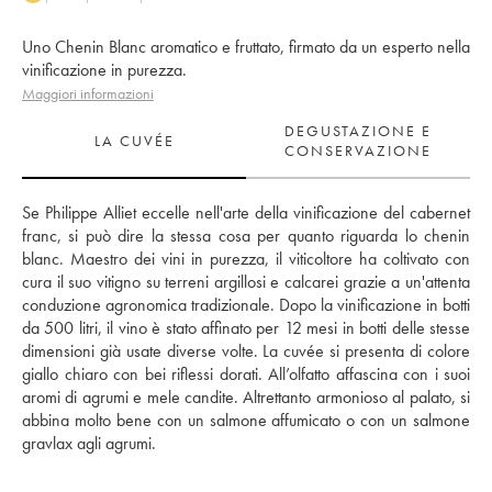
Uno Chenin Blanc aromatico e fruttato, firmato da un esperto nella
vinificazione in purezza.
Maggiori informazioni
DEGUSTAZIONE E
LA CUVÉE
CONSERVAZIONE
Se Philippe Alliet eccelle nell'arte della vinificazione del cabernet 
franc, si può dire la stessa cosa per quanto riguarda lo chenin 
blanc. Maestro dei vini in purezza, il viticoltore ha coltivato con 
cura il suo vitigno su terreni argillosi e calcarei grazie a un'attenta 
conduzione agronomica tradizionale. Dopo la vinificazione in botti 
da 500 litri, il vino è stato affinato per 12 mesi in botti delle stesse 
dimensioni già usate diverse volte. La cuvée si presenta di colore 
giallo chiaro con bei riflessi dorati. All’olfatto affascina con i suoi 
aromi di agrumi e mele candite. Altrettanto armonioso al palato, si 
abbina molto bene con un salmone affumicato o con un salmone 
gravlax agli agrumi.