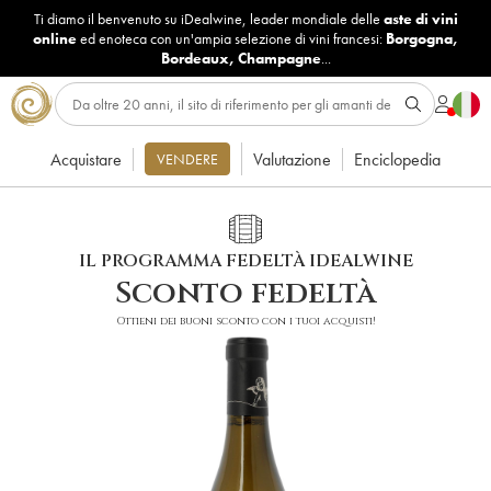
Ti diamo il benvenuto su iDealwine, leader mondiale delle
aste di vini
online
ed enoteca con un'ampia selezione di vini francesi:
Borgogna
,
Bordeaux
,
Champagne
...
Acquistare
Valutazione
Enciclopedia
VENDERE
IL PROGRAMMA FEDELTÀ IDEALWINE
Sconto fedeltà
Ottieni dei buoni sconto con i tuoi acquisti!