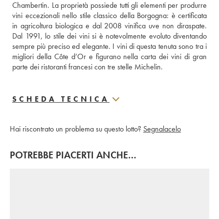
Chambertin. La proprietà possiede tutti gli elementi per produrre 
vini eccezionali nello stile classico della Borgogna: è certificata 
in agricoltura biologica e dal 2008 vinifica uve non diraspate. 
Dal 1991, lo stile dei vini si è notevolmente evoluto diventando 
sempre più preciso ed elegante. I vini di questa tenuta sono tra i 
migliori della Côte d’Or e figurano nella carta dei vini di gran 
parte dei ristoranti francesi con tre stelle Michelin.
SCHEDA TECNICA
Hai riscontrato un problema su questo lotto?
Segnalacelo
POTREBBE PIACERTI ANCHE…