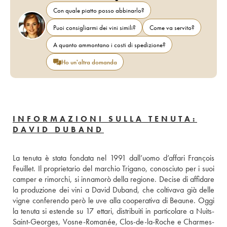
Con quale piatto posso abbinarlo?
Puoi consigliarmi dei vini simili?
Come va servito?
A quanto ammontano i costi di spedizione?
Ho un'altra domanda
INFORMAZIONI SULLA TENUTA:
DAVID DUBAND
La tenuta è stata fondata nel 1991 dall’uomo d’affari François 
Feuillet. Il proprietario del marchio Trigano, conosciuto per i suoi 
camper e rimorchi, si innamorò della regione. Decise di affidare 
la produzione dei vini a David Duband, che coltivava già delle 
vigne conferendo però le uve alla cooperativa di Beaune. Oggi 
la tenuta si estende su 17 ettari, distribuiti in particolare a Nuits-
Saint-Georges, Vosne-Romanée, Clos-de-la-Roche e Charmes-