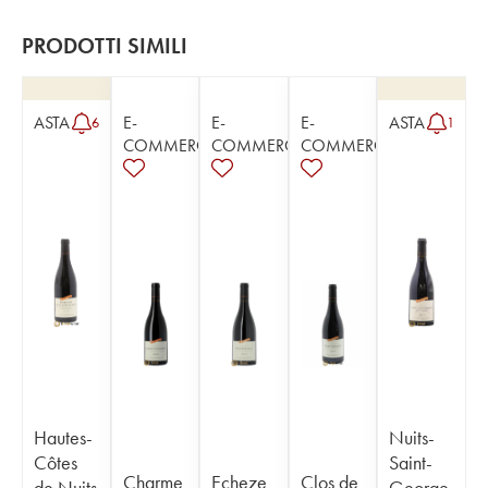
PRODOTTI SIMILI
ASTA
E-
E-
E-
ASTA
6
1
COMMERCE
COMMERCE
COMMERCE
Hautes-
Nuits-
Côtes
Saint-
Charme
Echeze
Clos de
de Nuits
George