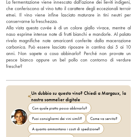
La fermentazione viene innescata dall’azione dei lieviti indigeni, 
che conferiscono al vino tutto il carattere degli eccezionali terroir 
etnei. Il vino viene infine lasciato maturare in tini neutri per 
conservarne la freschezza. 
Alla vista questa cuvée è di un colore giallo vivace, mentre al 
naso esprime intense note di frutti bianchi e mandorle. Al palato 
rivela magnifiche note amaricanti conferite dalla macerazione 
carbonica. Può essere lasciato riposare in cantina dai 5 ai 10 
anni. Non sapete a cosa abbinarlo? Perché non provate un 
pesce bianco oppure un bel pollo con contorno di verdure 
fresche?  
Un dubbio su questo vino? Chiedi a Margaux, la
nostra sommelier digitale
Con quale piatto posso abbinarlo?
Puoi consigliarmi dei vini simili?
Come va servito?
A quanto ammontano i costi di spedizione?