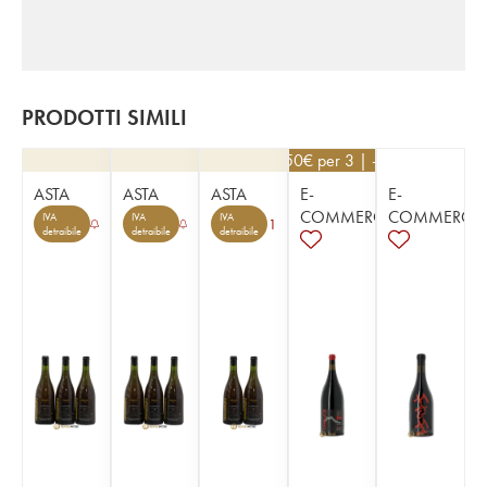
PRODOTTI SIMILI
130,50
€
per 3 | - 10%
ASTA
ASTA
ASTA
E-
E-
COMMERCE
COMMERCE
IVA
IVA
IVA
1
detraibile
detraibile
detraibile