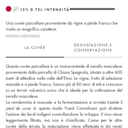
A
15
%
0.75
L
INTENSITÀ
Una cuvée parcellare proveniente da vigne a piede franco che
rivela un magnifico carattere.
Maggiori informazioni
DEGUSTAZIONE E
LA CUVÉE
CONSERVAZIONE
Questa cuvée parcellare è un monovarietale di nerello mascalese 
proveniente dalla parcella di Chiusa Spagnola, situata a oltre 600 
metri di altitudine nella valle dell’Etna. Le vigne, frutto di selezione 
massale e a piede franco, hanno più di 80 anni di età e crescono 
su un terroir vulcanico unico che è ideale per la coltivazione del 
nerello mascalese. 
pied de cuve
: in questo modo Frank Cornelissen può sfruttare 
l’azione dei lieviti indigeni controllandone lo sviluppo. Il vino viene 
leggermente filtrato, ma non è chiarificato. Come per le altre 
cuvée della tenuta, la maturazione viene effettuata in tini neutri 