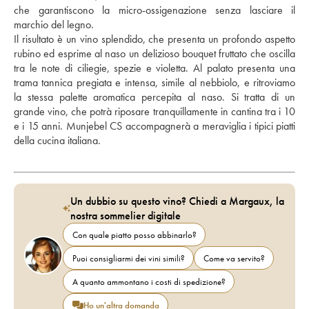
che garantiscono la micro-ossigenazione senza lasciare il 
marchio del legno. 
Il risultato è un vino splendido, che presenta un profondo aspetto 
rubino ed esprime al naso un delizioso bouquet fruttato che oscilla 
tra le note di ciliegie, spezie e violetta. Al palato presenta una 
trama tannica pregiata e intensa, simile al nebbiolo, e ritroviamo 
la stessa palette aromatica percepita al naso. Si tratta di un 
grande vino, che potrà riposare tranquillamente in cantina tra i 10 
e i 15 anni. Munjebel CS accompagnerà a meraviglia i tipici piatti 
della cucina italiana.
Un dubbio su questo vino? Chiedi a Margaux, la
nostra sommelier digitale
Con quale piatto posso abbinarlo?
Puoi consigliarmi dei vini simili?
Come va servito?
A quanto ammontano i costi di spedizione?
Ho un'altra domanda