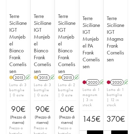
Terre
Terre
Terre
Terre
Terre
Siciliane
Siciliane
Siciliane
Siciliane
Siciliane
IGT
IGT
IGT
IGT
IGT
Munjeb
Munjeb
Munjeb
Munjeb
Magma
el
el
el
el PA
Frank
Bianco
Bianco
Bianco
Frank
Cornelis
Frank
Frank
Frank
Cornelis
sen
Cornelis
Cornelis
Cornelis
sen
sen
sen
sen
2015
A
2015
A
2015
A
2020
A
2020
A
Lotto di 3
Lotto di 3
Lotto di 2
Lotto di 1
Lotto di 1
bottiglie
bottiglie
bottiglie
magnum
bottiglia
| 0 aste
| 0 aste
| 0 aste
| 3 in
| 12 in
stock
stock
90
€
90
€
60
€
145
€
370
€
(
Prezzo di
(
Prezzo di
(
Prezzo di
riserva
)
riserva
)
riserva
)
Prezzo a
Prezzo a
Prezzo a
bottiglia
bottiglia
bottiglia