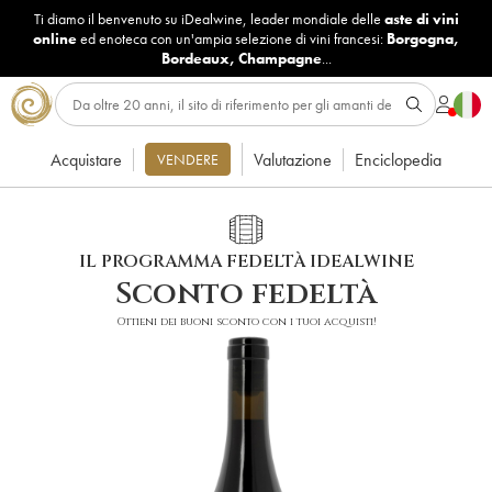
Ti diamo il benvenuto su iDealwine, leader mondiale delle
aste di vini
online
ed enoteca con un'ampia selezione di vini francesi:
Borgogna
,
Bordeaux
,
Champagne
...
Acquistare
Valutazione
Enciclopedia
VENDERE
IL PROGRAMMA FEDELTÀ IDEALWINE
Sconto fedeltà
Ottieni dei buoni sconto con i tuoi acquisti!