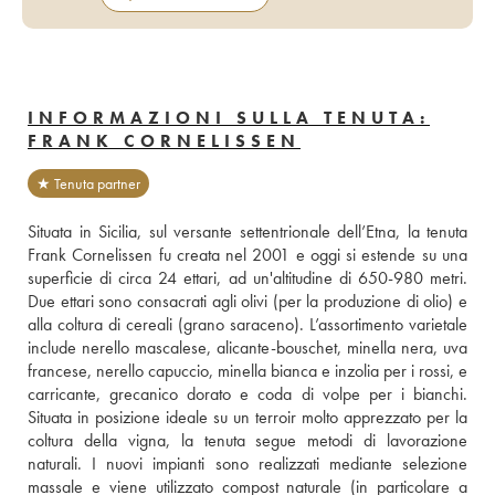
INFORMAZIONI SULLA TENUTA:
FRANK CORNELISSEN
★ Tenuta partner
Situata in Sicilia, sul versante settentrionale dell’Etna, la tenuta 
Frank Cornelissen fu creata nel 2001 e oggi si estende su una 
superficie di circa 24 ettari, ad un'altitudine di 650-980 metri. 
Due ettari sono consacrati agli olivi (per la produzione di olio) e 
alla coltura di cereali (grano saraceno). L’assortimento varietale 
include nerello mascalese, alicante-bouschet, minella nera, uva 
francese, nerello capuccio, minella bianca e inzolia per i rossi, e 
carricante, grecanico dorato e coda di volpe per i bianchi. 
Situata in posizione ideale su un terroir molto apprezzato per la 
coltura della vigna, la tenuta segue metodi di lavorazione 
naturali. I nuovi impianti sono realizzati mediante selezione 
massale e viene utilizzato compost naturale (in particolare a 