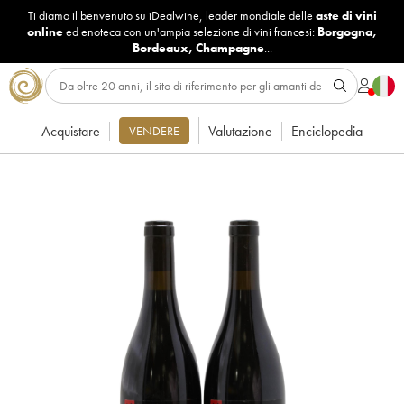
Ti diamo il benvenuto su iDealwine, leader mondiale delle
aste di vini
online
ed enoteca con un'ampia selezione di vini francesi:
Borgogna
,
Bordeaux
,
Champagne
...
Acquistare
Valutazione
Enciclopedia
VENDERE