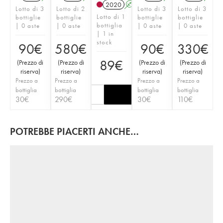
2020
A
Lotto di 3
Lotto di 2
Lotto di 3
Lotto di 3
Lotto di 1
bottiglie
bottiglie
bottiglie
bottiglie
bottiglia
| 0 aste
| 0 aste
| 0 aste
| 0 aste
| 1 in
stock
90
€
580
€
90
€
330
€
89
€
(
Prezzo di
(
Prezzo di
(
Prezzo di
(
Prezzo di
riserva
)
riserva
)
riserva
)
riserva
)
Prezzo a
Prezzo a
Prezzo a
Prezzo a
bottiglia
bottiglia
bottiglia
bottiglia
30
€
290
€
30
€
110
€
POTREBBE PIACERTI ANCHE…