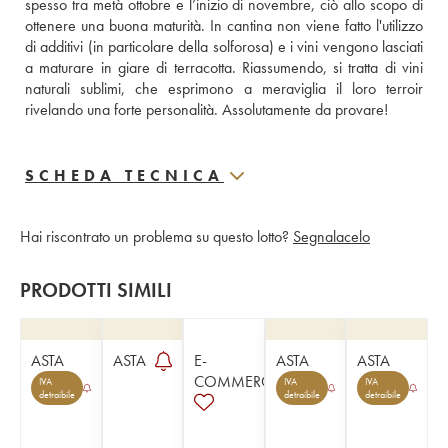
spesso tra metà ottobre e l’inizio di novembre, ciò allo scopo di 
ottenere una buona maturità. In cantina non viene fatto l'utilizzo 
di additivi (in particolare della solforosa) e i vini vengono lasciati 
a maturare in giare di terracotta. Riassumendo, si tratta di vini 
naturali sublimi, che esprimono a meraviglia il loro terroir 
rivelando una forte personalità. Assolutamente da provare!
SCHEDA TECNICA
Hai riscontrato un problema su questo lotto?
Segnalacelo
PRODOTTI SIMILI
ASTA
ASTA
E-
ASTA
ASTA
COMMERCE
IVA
IVA
IVA
detraibile
detraibile
detraibile