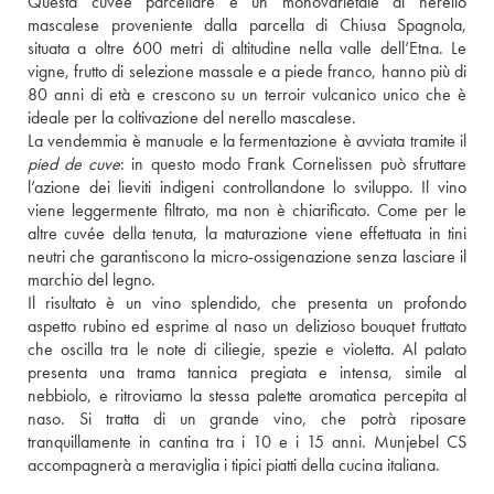
Questa cuvée parcellare è un monovarietale di nerello 
mascalese proveniente dalla parcella di Chiusa Spagnola, 
situata a oltre 600 metri di altitudine nella valle dell’Etna. Le 
vigne, frutto di selezione massale e a piede franco, hanno più di 
80 anni di età e crescono su un terroir vulcanico unico che è 
ideale per la coltivazione del nerello mascalese. 
pied de cuve
: in questo modo Frank Cornelissen può sfruttare 
l’azione dei lieviti indigeni controllandone lo sviluppo. Il vino 
viene leggermente filtrato, ma non è chiarificato. Come per le 
altre cuvée della tenuta, la maturazione viene effettuata in tini 
neutri che garantiscono la micro-ossigenazione senza lasciare il 
marchio del legno. 
Il risultato è un vino splendido, che presenta un profondo 
aspetto rubino ed esprime al naso un delizioso bouquet fruttato 
che oscilla tra le note di ciliegie, spezie e violetta. Al palato 
presenta una trama tannica pregiata e intensa, simile al 
nebbiolo, e ritroviamo la stessa palette aromatica percepita al 
naso. Si tratta di un grande vino, che potrà riposare 
tranquillamente in cantina tra i 10 e i 15 anni. Munjebel CS 
accompagnerà a meraviglia i tipici piatti della cucina italiana.