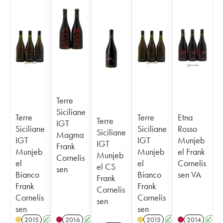
Terre
Siciliane
Terre
Terre
Etna
Terre
IGT
Siciliane
Siciliane
Rosso
Siciliane
Magma
IGT
IGT
Munjeb
IGT
Frank
Munjeb
Munjeb
el Frank
Munjeb
Cornelis
el
el
Cornelis
el CS
sen
Bianco
Bianco
sen VA
Frank
Frank
Frank
Cornelis
Cornelis
Cornelis
sen
sen
sen
2015
A
2016
A
2015
A
2014
A