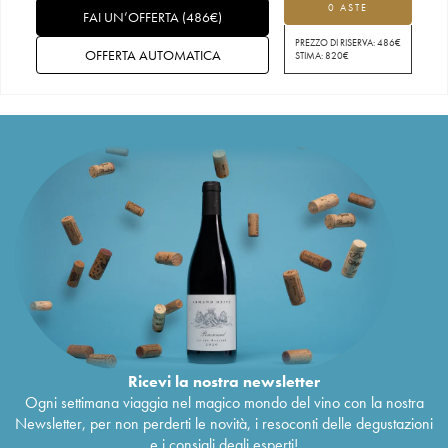
0 ASTE
FAI UN’OFFERTA
(
486
€
)
PREZZO DI RISERVA:
486
€
OFFERTA AUTOMATICA
STIMA:
820
€
Ricevi la nostra newsletter
Ogni settimana viaggia nel magico mondo del vino con la nostra
Newsletter, per non perderti le novità, i resoconti delle degustazioni
e i consigli degli esperti!