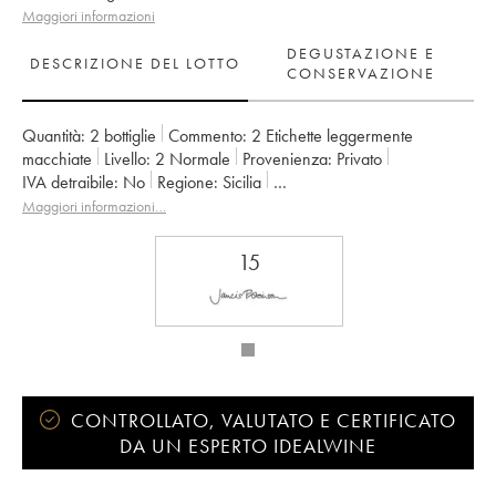
Maggiori informazioni
DEGUSTAZIONE E
DESCRIZIONE DEL LOTTO
CONSERVAZIONE
Quantità:
2 bottiglie
Commento:
2 Etichette leggermente
macchiate
Livello:
2
Normale
Provenienza:
privato
IVA detraibile:
no
Regione:
Sicilia
Denominazione:
Terre Siciliane
Classificazione:
IGT
Maggiori informazioni…
Proprietario:
Frank Cornelissen
15
CONTROLLATO, VALUTATO E CERTIFICATO
DA UN ESPERTO IDEALWINE