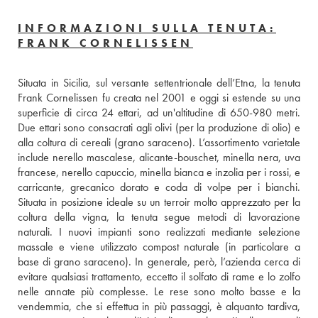
INFORMAZIONI SULLA TENUTA:
FRANK CORNELISSEN
Situata in Sicilia, sul versante settentrionale dell’Etna, la tenuta 
Frank Cornelissen fu creata nel 2001 e oggi si estende su una 
superficie di circa 24 ettari, ad un'altitudine di 650-980 metri. 
Due ettari sono consacrati agli olivi (per la produzione di olio) e 
alla coltura di cereali (grano saraceno). L’assortimento varietale 
include nerello mascalese, alicante-bouschet, minella nera, uva 
francese, nerello capuccio, minella bianca e inzolia per i rossi, e 
carricante, grecanico dorato e coda di volpe per i bianchi. 
Situata in posizione ideale su un terroir molto apprezzato per la 
coltura della vigna, la tenuta segue metodi di lavorazione 
naturali. I nuovi impianti sono realizzati mediante selezione 
massale e viene utilizzato compost naturale (in particolare a 
base di grano saraceno). In generale, però, l’azienda cerca di 
evitare qualsiasi trattamento, eccetto il solfato di rame e lo zolfo 
nelle annate più complesse. Le rese sono molto basse e la 
vendemmia, che si effettua in più passaggi, è alquanto tardiva, 