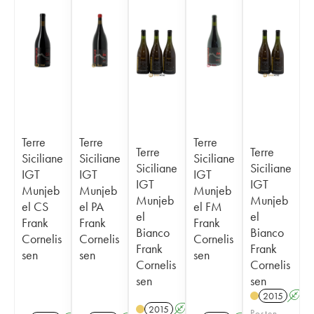
Terre
Terre
Terre
Terre
Terre
Siciliane
Siciliane
Siciliane
Siciliane
Siciliane
IGT
IGT
IGT
IGT
IGT
Munjeb
Munjeb
Munjeb
Munjeb
Munjeb
el CS
el PA
el FM
el
el
Frank
Frank
Frank
Bianco
Bianco
Cornelis
Cornelis
Cornelis
Frank
Frank
sen
sen
sen
Cornelis
Cornelis
sen
sen
2015
A
2015
A
Posten