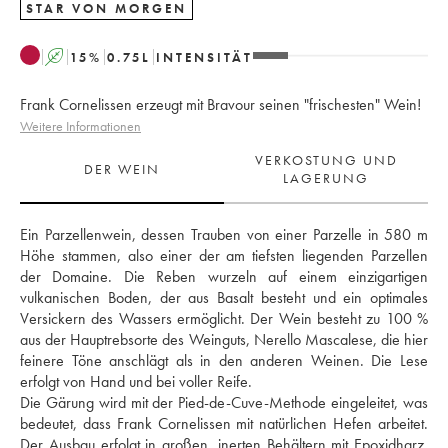
STAR VON MORGEN
A
15
%
0.75
L
INTENSITÄT
Frank Cornelissen erzeugt mit Bravour seinen "frischesten" Wein!
Weitere Informationen
VERKOSTUNG UND
DER WEIN
LAGERUNG
Ein Parzellenwein, dessen Trauben von einer Parzelle in 580 m 
Höhe stammen, also einer der am tiefsten liegenden Parzellen 
der Domaine. Die Reben wurzeln auf einem einzigartigen 
vulkanischen Boden, der aus Basalt besteht und ein optimales 
Versickern des Wassers ermöglicht. Der Wein besteht zu 100 % 
aus der Hauptrebsorte des Weinguts, Nerello Mascalese, die hier 
feinere Töne anschlägt als in den anderen Weinen. Die Lese 
erfolgt von Hand und bei voller Reife. 
Die Gärung wird mit der Pied-de-Cuve-Methode eingeleitet, was 
bedeutet, dass Frank Cornelissen mit natürlichen Hefen arbeitet. 
Der Ausbau erfolgt in großen, inerten Behältern mit Epoxidharz, 