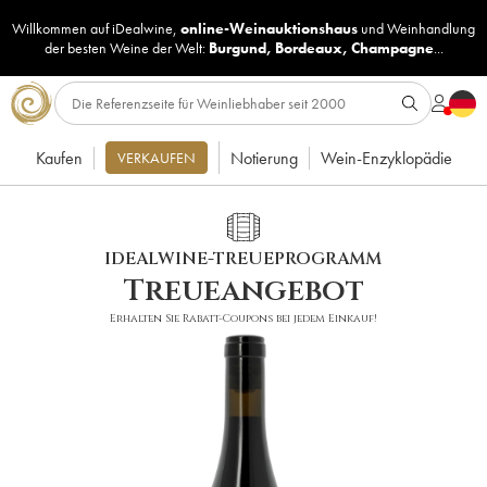
Willkommen auf iDealwine,
online-Weinauktionshaus
und
Weinhandlung
der besten Weine der Welt:
Burgund
,
Bordeaux
,
Champagne
...
Kaufen
Notierung
Wein-Enzyklopädie
VERKAUFEN
IDEALWINE-TREUEPROGRAMM
Treueangebot
Erhalten Sie Rabatt-Coupons bei jedem Einkauf!