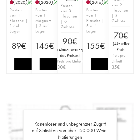
2020
A
2020
A
2016
A
von 2
Posten
Posten
Posten
Posten
Flaschen
von 3
von 1
von 1
von 1
| 3
Flaschen
Flasche |
Magnum
Flasche |
Gebote
| 0
1 auf
| 3 auf
5 auf
Gebote
Lager
Lager
Lager
70
€
90
€
89
€
145
€
155
€
(
Aktueller
Preis
)
(
Aktualisierung
des Preises
)
Preis pro
Preis pro Einheit
Einheit
30
€
35
€
Kostenloser und unbegrenzter Zugriff
auf Statistiken von über 150.000 Wein-
Notierungen