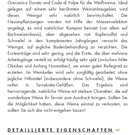
Grecanico Dorato und Coda di Volpe für die Weißweine. Ideal 
gelegen auf einem sehr berühmten Weinanbaugebiet, wird 
dieses Weingut sehr natürlich bewirtschaftet. Die 
Neuanpflanzungen werden mit Hilfe der Massenselektion 
angelegt, es wird natürlicher Kompost benutzt (vor allem auf 
Buchweizenbasis), aber abgesehen von Kupfersulfat und 
Schwefel in den komplexesten Jahrgängen versucht das 
Weingut, auf jegliche Bodenbehandlung zu verzichten. Die 
Ernteerträge sind sehr gering, und die Ernte, die über mehrere 
Arbeitsgänge verteilt ist, erfolgt häufig sehr spät (zwischen Mitte 
Oktober und Anfang November), um einen guten Reifegrad zu 
erzielen. Im Weinkeller wird sehr sorgfältig gearbeitet, ohne 
jegliche Hilfsmittel (insbesondere ohne Schwefel), die Weine 
reifen in Terrakotta-Gefäßen. Das Ergebnis sind 
hervorragende, natürliche Weine mit starkem Charakter, die auf 
wunderbare Weise ihr Terroir zum Ausdruck bringen. Sollten Sie 
die Möglichkeit haben, diese Weine einmal zu verkosten, so 
sollten Sie sich das nicht entgehen lassen!
DETAILLIERTE EIGENSCHAFTEN