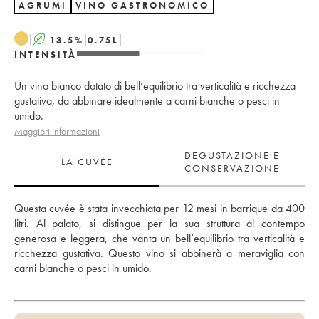
AGRUMI
VINO GASTRONOMICO
A
13.5
%
0.75
L
INTENSITÀ
Un vino bianco dotato di bell’equilibrio tra verticalità e ricchezza
gustativa, da abbinare idealmente a carni bianche o pesci in
umido.
Maggiori informazioni
DEGUSTAZIONE E
LA CUVÉE
CONSERVAZIONE
Questa cuvée è stata invecchiata per 12 mesi in barrique da 400 
litri. Al palato, si distingue per la sua struttura al contempo 
generosa e leggera, che vanta un bell’equilibrio tra verticalità e 
ricchezza gustativa. Questo vino si abbinerà a meraviglia con 
carni bianche o pesci in umido.