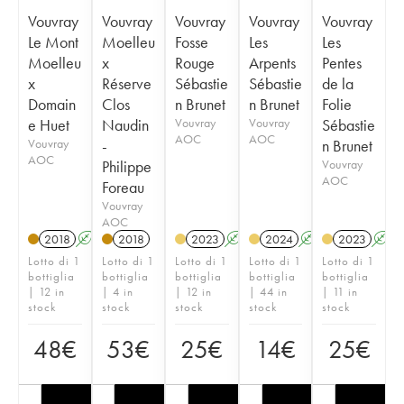
Vouvray
Vouvray
Vouvray
Vouvray
Vouvray
Le Mont
Moelleu
Fosse
Les
Les
Moelleu
x
Rouge
Arpents
Pentes
x
Réserve
Sébastie
Sébastie
de la
Domain
Clos
n Brunet
n Brunet
Folie
e Huet
Naudin
Vouvray
Vouvray
Sébastie
AOC
AOC
Vouvray
-
n Brunet
AOC
Philippe
Vouvray
AOC
Foreau
Vouvray
AOC
2018
A
S
2018
2023
A
2024
A
2023
A
Lotto di 1
Lotto di 1
Lotto di 1
Lotto di 1
Lotto di 1
bottiglia
bottiglia
bottiglia
bottiglia
bottiglia
| 12 in
| 4 in
| 12 in
| 44 in
| 11 in
stock
stock
stock
stock
stock
48
€
53
€
25
€
14
€
25
€