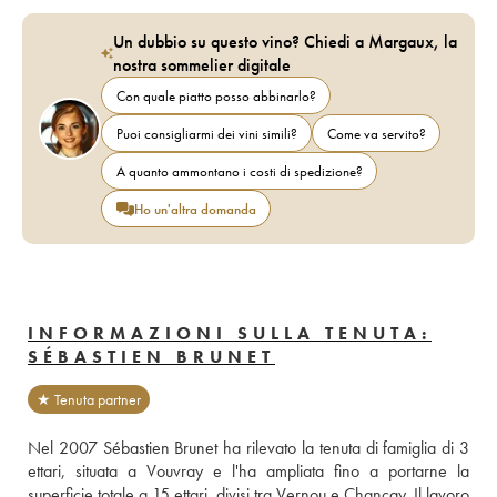
Un dubbio su questo vino? Chiedi a Margaux, la
nostra sommelier digitale
Con quale piatto posso abbinarlo?
Puoi consigliarmi dei vini simili?
Come va servito?
A quanto ammontano i costi di spedizione?
Ho un'altra domanda
INFORMAZIONI SULLA TENUTA:
SÉBASTIEN BRUNET
★ Tenuta partner
Nel 2007 Sébastien Brunet ha rilevato la tenuta di famiglia di 3 
ettari, situata a Vouvray e l'ha ampliata fino a portarne la 
superficie totale a 15 ettari, divisi tra Vernou e Chançay. Il lavoro 