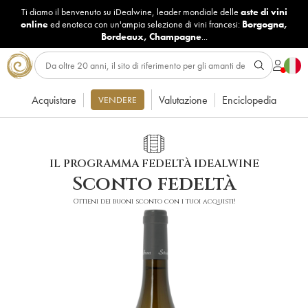
Ti diamo il benvenuto su iDealwine, leader mondiale delle
aste di vini
online
ed enoteca con un'ampia selezione di vini francesi:
Borgogna
,
Bordeaux
,
Champagne
...
Acquistare
Valutazione
Enciclopedia
VENDERE
IL PROGRAMMA FEDELTÀ IDEALWINE
Sconto fedeltà
Ottieni dei buoni sconto con i tuoi acquisti!