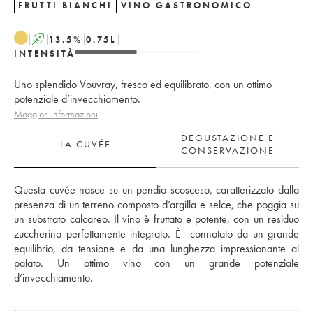
FRUTTI BIANCHI
VINO GASTRONOMICO
A
13.5
%
0.75
L
INTENSITÀ
Uno splendido Vouvray, fresco ed equilibrato, con un ottimo
potenziale d’invecchiamento.
Maggiori informazioni
DEGUSTAZIONE E
LA CUVÉE
CONSERVAZIONE
Questa cuvée nasce su un pendio scosceso, caratterizzato dalla 
presenza di un terreno composto d’argilla e selce, che poggia su 
un substrato calcareo. Il vino è fruttato e potente, con un residuo 
zuccherino perfettamente integrato. È  connotato da un grande 
equilibrio, da tensione e da una lunghezza impressionante al 
palato. Un ottimo vino con un grande potenziale 
d’invecchiamento.