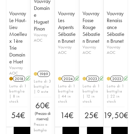
Vouvray
Domain
Vouvray
Vouvray
Vouvray
Vouvray
e
Le Haut-
Les
Fosse
Renaiss
Huguet
Lieu
Arpents
Rouge
ance
Pinon
Moelleu
Sébastie
Sébastie
Sébastie
Vouvray
x 1ère
AOC
n Brunet
n Brunet
n Brunet
Trie
Vouvray
Vouvray
Vouvray
AOC
AOC
AOC
Domain
e Huet
Vouvray
AOC
1989
2018
A
S
2024
A
2023
A
2023
A
Lotto di 3
Lotto di 1
Lotto di 1
Lotto di 1
Lotto di 1
bottiglie
bottiglia
bottiglia
bottiglia
bottiglia
| 0 aste
| 8 in
| 44 in
| 12 in
| 22 in
stock
stock
stock
stock
60
€
54
€
14
€
25
€
19,50
€
(
Prezzo di
riserva
)
Prezzo a
bottiglia