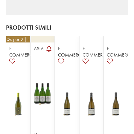
PRODOTTI SIMILI
8,60
€
per 2 | - 10%
E-
ASTA
E-
E-
E-
COMMERCE
COMMERCE
COMMERCE
COMMERCE