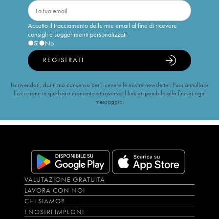
Accetto il tracciamento delle mie email al fine di ricevere
consigli e suggerimenti personalizzati
Sì
No
REGISTRATI
Iscrivendoti, dai il tuo consenso per ricevere le nostre newsletter. Puoi annullare
l’iscrizione in qualsiasi momento attraverso il link disponibile alla fine di ogni
messaggio.
VALUTAZIONE GRATUITA
LAVORA CON NOI
CHI SIAMO?
I NOSTRI IMPEGNI