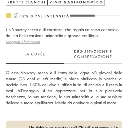
FRUTTI BIANCHI
VINO GASTRONOMICO
A
12
%
0.75
L
INTENSITÀ
Un Vouvray secco e di carattere, che regala un sorso connotato
da una bella tensione, mineralità e grande equilibrio.
Maggiori informazioni
DEGUSTAZIONE E
LA CUVÉE
CONSERVAZIONE
Questo Vouvray secco è il frutto delle vigne più giovani della 
tenuta (25 anni di età media) e viene vinificato in vasche di 
acciaio inox. L'80% del vino si affina in tini di acciaio e il resto in 
botti. All'assaggio si fa apprezzare per la sua piacevole 
freschezza, la sua tensione, la sua mineralità e la sua tessitura 
delicata e molto equilibrata. Ideale da abbinare a piatti di mare.
Un dubbio su questo vino? Chiedi a Margaux, la