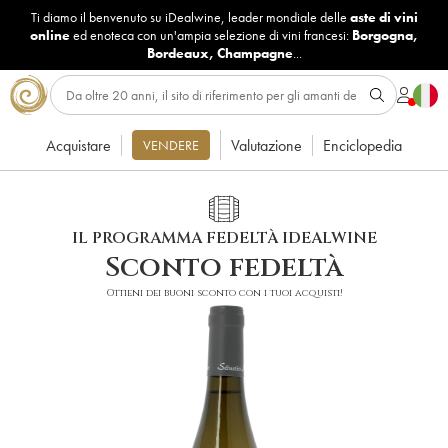
Ti diamo il benvenuto su iDealwine, leader mondiale delle
aste di vini
online
ed enoteca con un'ampia selezione di vini francesi:
Borgogna
,
Bordeaux
,
Champagne
...
Acquistare
Valutazione
Enciclopedia
VENDERE
IL PROGRAMMA FEDELTÀ IDEALWINE
Sconto fedeltà
Ottieni dei buoni sconto con i tuoi acquisti!