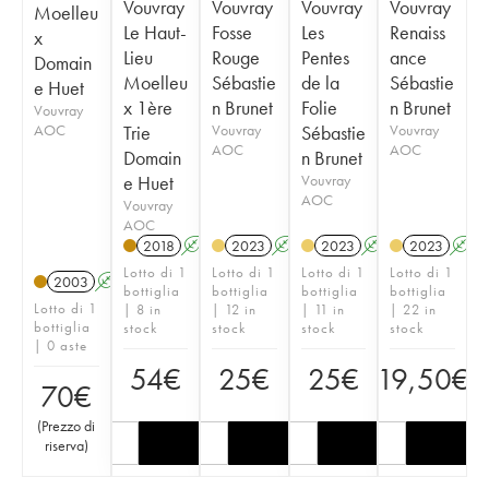
Vouvray
Vouvray
Vouvray
Vouvray
Moelleu
Le Haut-
Fosse
Les
Renaiss
x
Lieu
Rouge
Pentes
ance
Domain
Moelleu
Sébastie
de la
Sébastie
e Huet
x 1ère
n Brunet
Folie
n Brunet
Vouvray
AOC
Trie
Vouvray
Sébastie
Vouvray
AOC
AOC
Domain
n Brunet
e Huet
Vouvray
AOC
Vouvray
AOC
2018
A
S
2023
A
2023
A
2023
A
Lotto di 1
Lotto di 1
Lotto di 1
Lotto di 1
2003
A
S
bottiglia
bottiglia
bottiglia
bottiglia
Lotto di 1
| 8 in
| 12 in
| 11 in
| 22 in
bottiglia
stock
stock
stock
stock
| 0 aste
54
€
25
€
25
€
19,50
€
70
€
(
Prezzo di
riserva
)