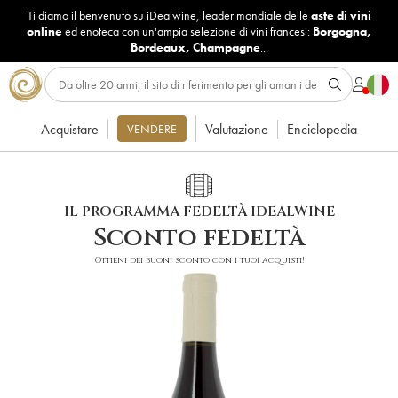
Ti diamo il benvenuto su iDealwine, leader mondiale delle
aste di vini
online
ed enoteca con un'ampia selezione di vini francesi:
Borgogna
,
Bordeaux
,
Champagne
...
Acquistare
Valutazione
Enciclopedia
VENDERE
IL PROGRAMMA FEDELTÀ IDEALWINE
Sconto fedeltà
Ottieni dei buoni sconto con i tuoi acquisti!