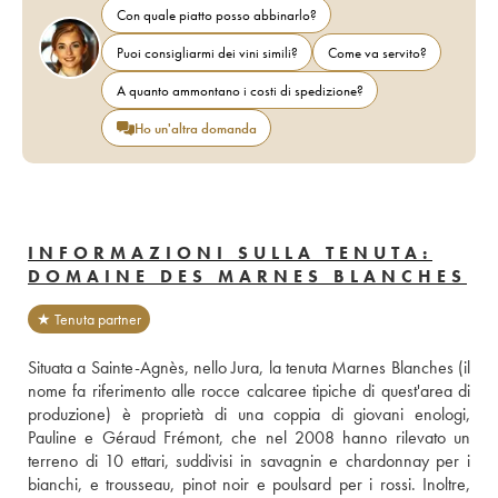
Con quale piatto posso abbinarlo?
Puoi consigliarmi dei vini simili?
Come va servito?
A quanto ammontano i costi di spedizione?
Ho un'altra domanda
INFORMAZIONI SULLA TENUTA:
DOMAINE DES MARNES BLANCHES
★ Tenuta partner
Situata a Sainte-Agnès, nello Jura, la tenuta Marnes Blanches (il 
nome fa riferimento alle rocce calcaree tipiche di quest'area di 
produzione) è proprietà di una coppia di giovani enologi, 
Pauline e Géraud Frémont, che nel 2008 hanno rilevato un 
terreno di 10 ettari, suddivisi in savagnin e chardonnay per i 
bianchi, e trousseau, pinot noir e poulsard per i rossi. Inoltre, 