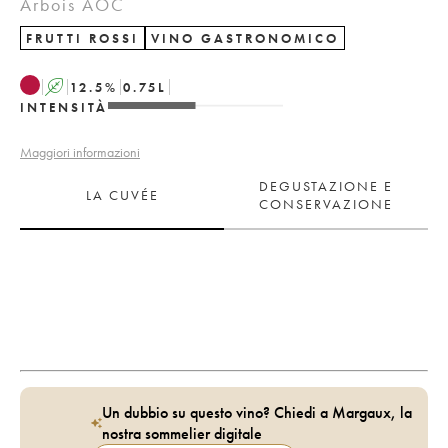
Arbois AOC
FRUTTI ROSSI
VINO GASTRONOMICO
A
12.5
%
0.75
L
INTENSITÀ
Maggiori informazioni
DEGUSTAZIONE E
LA CUVÉE
CONSERVAZIONE
Un dubbio su questo vino? Chiedi a Margaux, la
nostra sommelier digitale