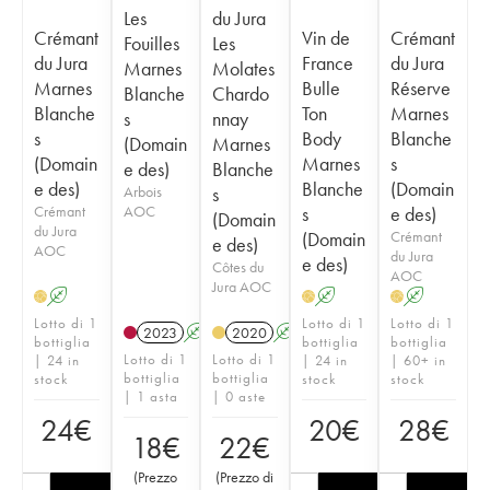
Les
du Jura
Crémant
Vin de
Crémant
Fouilles
Les
du Jura
France
du Jura
Marnes
Molates
Marnes
Bulle
Réserve
Blanche
Chardo
Blanche
Ton
Marnes
s
nnay
s
Body
Blanche
(Domain
Marnes
(Domain
Marnes
s
e des)
Blanche
e des)
Blanche
(Domain
Arbois
s
Crémant
AOC
s
e des)
(Domain
du Jura
(Domain
Crémant
e des)
AOC
du Jura
e des)
Côtes du
AOC
Jura AOC
A
A
A
H
H
H
Lotto di 1
Lotto di 1
Lotto di 1
2023
A
2020
A
bottiglia
bottiglia
bottiglia
Lotto di 1
Lotto di 1
| 24 in
| 24 in
| 60+ in
bottiglia
bottiglia
stock
stock
stock
| 1 asta
| 0 aste
24
€
20
€
28
€
18
€
22
€
(
Prezzo
(
Prezzo di