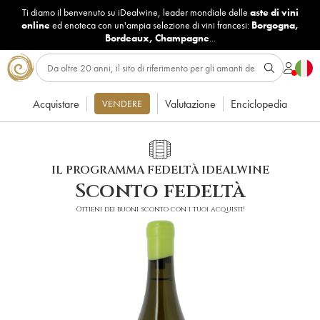
Ti diamo il benvenuto su iDealwine, leader mondiale delle
aste di vini
online
ed enoteca con un'ampia selezione di vini francesi:
Borgogna
,
Bordeaux
,
Champagne
...
Acquistare
Valutazione
Enciclopedia
VENDERE
IL PROGRAMMA FEDELTÀ IDEALWINE
Sconto fedeltà
Ottieni dei buoni sconto con i tuoi acquisti!