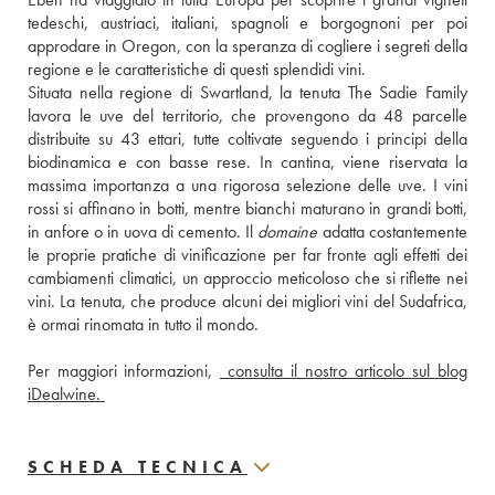
tedeschi, austriaci, italiani, spagnoli e borgognoni per poi 
approdare in Oregon, con la speranza di cogliere i segreti della 
regione e le caratteristiche di questi splendidi vini. 
Situata nella regione di Swartland, la tenuta The Sadie Family 
lavora le uve del territorio, che provengono da 48 parcelle 
distribuite su 43 ettari, tutte coltivate seguendo i principi della 
biodinamica e con basse rese. In cantina, viene riservata la 
massima importanza a una rigorosa selezione delle uve. I vini 
rossi si affinano in botti, mentre bianchi maturano in grandi botti, 
in anfore o in uova di cemento. Il 
domaine
 adatta costantemente 
le proprie pratiche di vinificazione per far fronte agli effetti dei 
cambiamenti climatici, un approccio meticoloso che si riflette nei 
vini. La tenuta, che produce alcuni dei migliori vini del Sudafrica, 
è ormai rinomata in tutto il mondo.
Per maggiori informazioni, 
 consulta il nostro articolo sul blog 
iDealwine. 
SCHEDA TECNICA