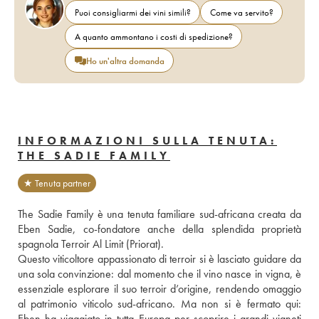
Puoi consigliarmi dei vini simili?
Come va servito?
A quanto ammontano i costi di spedizione?
Ho un'altra domanda
INFORMAZIONI SULLA TENUTA:
THE SADIE FAMILY
★ Tenuta partner
The Sadie Family è una tenuta familiare sud-africana creata da 
Eben Sadie, co-fondatore anche della splendida proprietà 
spagnola Terroir Al Limit (Priorat). 
Questo viticoltore appassionato di terroir si è lasciato guidare da 
una sola convinzione: dal momento che il vino nasce in vigna, è 
essenziale esplorare il suo terroir d’origine, rendendo omaggio 
al patrimonio viticolo sud-africano. Ma non si è fermato qui: 
Eben ha viaggiato in tutta Europa per scoprire i grandi vigneti 