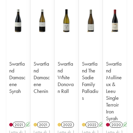
Swartla
Swartla
Swartla
Swartla
Swartla
nd
nd
nd
nd The
nd
Damasc
Damasc
White
Sadie
Mulline
ene
ene
Donova
Family
ux &
Syrah
Chenin
n Rall
Palladiu
Leeu
s
Single
Terroir
Iron
Syrah
2021
A
2021
2022
2022
A
2020
A
Lotto di 1
Lotto di 1
Lotto di 1
Lotto di 1
Lotto di 1