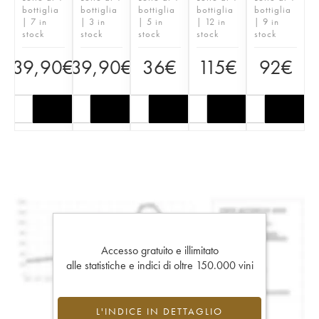
bottiglia
bottiglia
bottiglia
bottiglia
bottiglia
| 7 in
| 3 in
| 5 in
| 12 in
| 9 in
stock
stock
stock
stock
stock
39,90
€
39,90
€
36
€
115
€
92
€
Accesso gratuito e illimitato
alle statistiche e indici di oltre 150.000 vini
L'INDICE IN DETTAGLIO