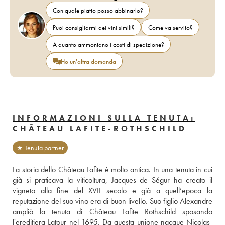
Con quale piatto posso abbinarlo?
Puoi consigliarmi dei vini simili?
Come va servito?
A quanto ammontano i costi di spedizione?
Ho un'altra domanda
INFORMAZIONI SULLA TENUTA:
CHÂTEAU LAFITE-ROTHSCHILD
★ Tenuta partner
La storia dello Château Lafite è molto antica. In una tenuta in cui 
già si praticava la viticoltura, Jacques de Ségur ha creato il 
vigneto alla fine del XVII secolo e già a quell’epoca la 
reputazione del suo vino era di buon livello. Suo figlio Alexandre 
ampliò la tenuta di Château Lafite Rothschild sposando 
l'ereditiera Latour nel 1695. Da questa unione nacque Nicolas-