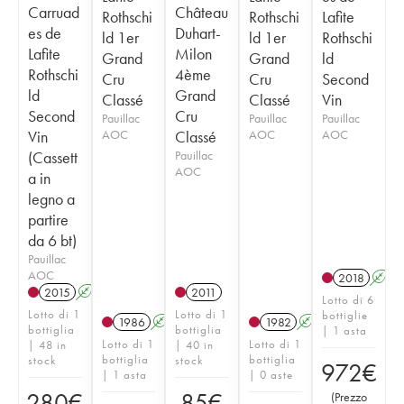
Carruad
Château
Rothschi
Rothschi
Lafite
es de
Duhart-
ld 1er
ld 1er
Rothschi
Lafite
Milon
Grand
Grand
ld
Rothschi
4ème
Cru
Cru
Second
ld
Grand
Classé
Classé
Vin
Second
Cru
Pauillac
Pauillac
Pauillac
Vin
AOC
Classé
AOC
AOC
(Cassett
Pauillac
AOC
a in
legno a
partire
da 6 bt)
Pauillac
AOC
2018
A
2015
A
T
2011
Lotto di 6
Lotto di 1
Lotto di 1
bottiglie
1986
A
1982
A
bottiglia
bottiglia
| 1 asta
Lotto di 1
Lotto di 1
| 48 in
| 40 in
bottiglia
bottiglia
stock
stock
972
€
| 1 asta
| 0 aste
280
€
85
€
(
Prezzo