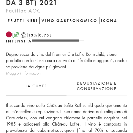
DA 3 BT) 2021
Pauillac AOC
FRUTTI NERI
VINO GASTRONOMICO
ICONA
A
T
13
%
0.75
L
INTENSITÀ
Degno secondo vino del Premier Cru Lafite Rothschild, viene
prodotto con la stessa cura riservata al “fratello maggiore”, anche
se proviene da vigne più giovani.
Maggiori informazioni
DEGUSTAZIONE E
LA CUVÉE
CONSERVAZIONE
Il secondo vino dello Château Lafite Rothschild gode giustamente 
di un’eccellente reputazione. Il suo nome deriva dall’«altopiano di 
Carruades», con cui vengono chiamate le parcelle acquisite nel 
1985 e adiacenti allo Château Lafite. Il vino è composto in 
prevalenza da cabernet-sauvignon (fino al 70% a seconda 