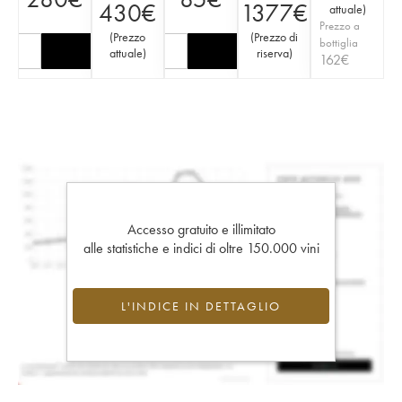
430
€
1377
€
attuale
)
Prezzo a
(
Prezzo
(
Prezzo di
bottiglia
attuale
)
riserva
)
162
€
Accesso gratuito e illimitato
alle statistiche e indici di oltre 150.000 vini
L'INDICE IN DETTAGLIO