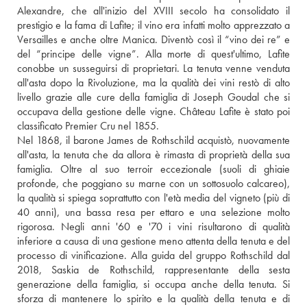
Alexandre, che all'inizio del XVIII secolo ha consolidato il 
prestigio e la fama di Lafite; il vino era infatti molto apprezzato a 
Versailles e anche oltre Manica. Diventò così il “vino dei re” e 
del “principe delle vigne”. Alla morte di quest'ultimo, Lafite 
conobbe un susseguirsi di proprietari. La tenuta venne venduta 
all'asta dopo la Rivoluzione, ma la qualità dei vini restò di alto 
livello grazie alle cure della famiglia di Joseph Goudal che si 
occupava della gestione delle vigne. Château Lafite è stato poi 
classificato Premier Cru nel 1855.
Nel 1868, il barone James de Rothschild acquistò, nuovamente 
all'asta, la tenuta che da allora è rimasta di proprietà della sua 
famiglia. Oltre al suo terroir eccezionale (suoli di ghiaie 
profonde, che poggiano su marne con un sottosuolo calcareo), 
la qualità si spiega soprattutto con l'età media del vigneto (più di 
40 anni), una bassa resa per ettaro e una selezione molto 
rigorosa. Negli anni '60 e '70 i vini risultarono di qualità 
inferiore a causa di una gestione meno attenta della tenuta e del 
processo di vinificazione. Alla guida del gruppo Rothschild dal 
2018, Saskia de Rothschild, rappresentante della sesta 
generazione della famiglia, si occupa anche della tenuta. Si 
sforza di mantenere lo spirito e la qualità della tenuta e di 