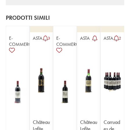
PRODOTTI SIMILI
E-
ASTA
E-
ASTA
ASTA
3
2
COMMERCE
COMMERCE
Château
Château
Carruad
Lafite
Lafite
es de