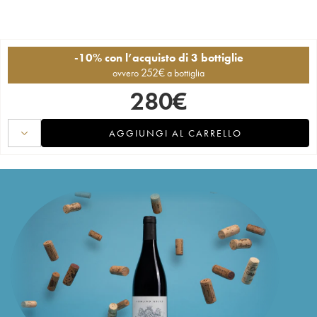
-10% con l’acquisto di 3 bottiglie
252
€
ovvero
a bottiglia
280
€
AGGIUNGI AL CARRELLO