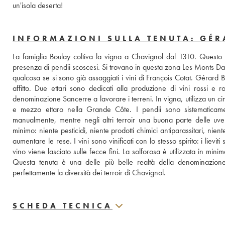
un'isola deserta!
INFORMAZIONI SULLA TENUTA: GÉ
La famiglia Boulay coltiva la vigna a Chavignol dal 1310. Questo 
presenza di pendii scoscesi. Si trovano in questa zona Les Monts D
qualcosa se si sono già assaggiati i vini di François Cotat. Gérard B
affitto. Due ettari sono dedicati alla produzione di vini rossi e ro
denominazione Sancerre a lavorare i terreni. In vigna, utilizza un c
e mezzo ettaro nella Grande Côte. I pendii sono sistematicamen
manualmente, mentre negli altri terroir una buona parte delle uve
minimo: niente pesticidi, niente prodotti chimici antiparassitari, nien
aumentare le rese. I vini sono vinificati con lo stesso spirito: i lievi
vino viene lasciato sulle fecce fini. La solforosa è utilizzata in minima 
Questa tenuta è una delle più belle realtà della denominazione
perfettamente la diversità dei terroir di Chavignol.
SCHEDA TECNICA