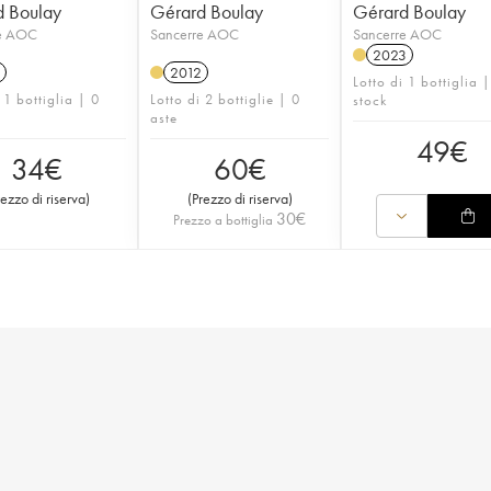
d Boulay
Gérard Boulay
Gérard Boulay
e AOC
Sancerre AOC
Sancerre AOC
2023
2012
Lotto di 1 bottiglia |
 1 bottiglia | 0
Lotto di 2 bottiglie | 0
stock
aste
49
€
34
€
60
€
rezzo di riserva
)
(
Prezzo di riserva
)
30
€
Prezzo a bottiglia