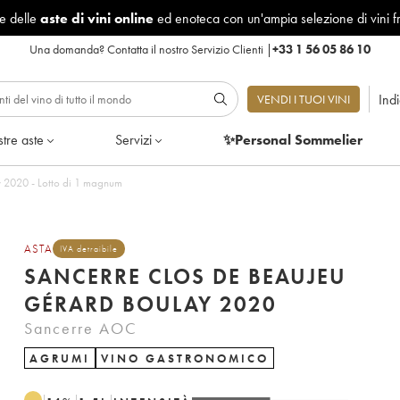
le delle
aste di vini online
ed enoteca con un'ampia selezione di vini f
Una domanda?
Contatta il nostro Servizio Clienti
|
+33 1 56 05 86 10
Ind
VENDI I TUOI VINI
tre aste
Servizi
✨Personal Sommelier
Sancerre Clos de Beaujeu Gérard Boulay 2020 - Lotto di 1 magnum
ASTA
IVA detraibile
SANCERRE CLOS DE BEAUJEU
GÉRARD BOULAY 2020
Sancerre AOC
AGRUMI
VINO GASTRONOMICO