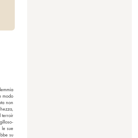
demmia 
n modo 
ta non 
chezza, 
terroir 
gilloso-
le sue 
bbe su 