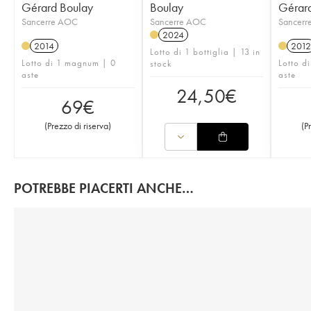
Gérard Boulay
Boulay
Gérar
Sancerre AOC
Sancerre AOC
Sancerr
2024
2014
2012
Lotto di 1 bottiglia | 13 in
Lotto di 1 magnum | 0
Lotto di
stock
aste
aste
24,50
€
69
€
(
Prezzo di riserva
)
(
P
POTREBBE PIACERTI ANCHE…