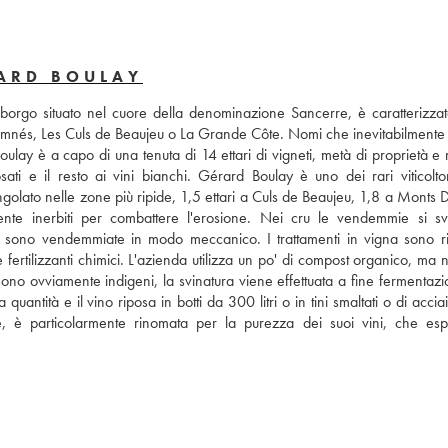
RARD BOULAY
borgo situato nel cuore della denominazione Sancerre, è caratterizzato
amnés, Les Culs de Beaujeu o La Grande Côte. Nomi che inevitabilmente 
oulay è a capo di una tenuta di 14 ettari di vigneti, metà di proprietà e 
sati e il resto ai vini bianchi. Gérard Boulay è uno dei rari viticoltori
ingolato nelle zone più ripide, 1,5 ettari a Culs de Beaujeu, 1,8 a Monts
te inerbiti per combattere l'erosione. Nei cru le vendemmie si sv
 sono vendemmiate in modo meccanico. I trattamenti in vigna sono rido
te fertilizzanti chimici. L'azienda utilizza un po' di compost organico, ma 
ti sono ovviamente indigeni, la svinatura viene effettuata a fine fermentazio
quantità e il vino riposa in botti da 300 litri o in tini smaltati o di acciai
, è particolarmente rinomata per la purezza dei suoi vini, che esp