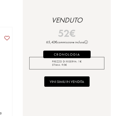
VENDUTO
52
€
65,42
€
commissione inclusa
CRONOLOGIA
PREZZO DI RISERVA:
1
€
STIMA:
95
€
VINI SIMILI IN VENDITA
e