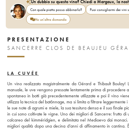
Un dubbio su questo vino? Chiedi a Margaux, la nost
Con quale piatto posso abbinarlo?
Puoi consigliarmi dei vini s
Ho un'altra domanda
PRESENTAZIONE
LA CUVÉE
Un vino realizzato magistralmente da Gérard e Thibault Boulay! L
manuale, le uve vengono pressate lentamente prima di procedere a u
spontaneo in botti già precedentemente utilizzate e poi il vino vien
utilizza la tecnica del batônnage, ma si limita a filtrare leggermente i 
le sue note di agrumi e miele, la sua tessitura densa e il suo finale p
in cui sono coltivate le vigne. Uno dei migliori di Sancerre: frutto d
calcareo del kimméridgien, e delimitata nel Medioevo dai monaci. 
migliori qualità dopo una decina d’anni di affinamento in cantina.