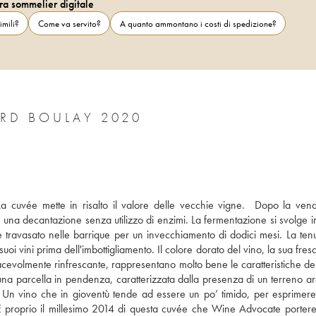
ra sommelier digitale
imili?
Come va servito?
A quanto ammontano i costi di spedizione?
SANCERRE CLOS DE BEAUJEU GÉRARD BOULAY 2020
a cuvée mette in risalto il valore delle vecchie vigne.  Dopo la ven
na decantazione senza utilizzo di enzimi. La fermentazione si svolge i
e travasato nelle barrique per un invecchiamento di dodici mesi. La tenu
suoi vini prima dell'imbottigliamento. Il colore dorato del vino, la sua fres
iacevolmente rinfrescante, rappresentano molto bene le caratteristiche del 
i una parcella in pendenza, caratterizzata dalla presenza di un terreno ar
Un vino che in gioventù tende ad essere un po’ timido, per esprimere 
 È proprio il millesimo 2014 di questa cuvée che Wine Advocate portere