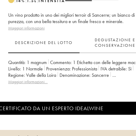
14
%
1.5
L
INTENSITÀ
Un vino prodotto in uno dei migliori terroir di Sancerre; un bianco d
purezza, con una bella tessitura e un finale fresco e minerale.
Maggiori informazioni
DEGUSTAZIONE E
DESCRIZIONE DEL LOTTO
CONSERVAZIONE
Quantità:
1 magnum
Commento:
1 Etichetta con delle leggere mac
Livello:
1
Normale
Provenienza:
professionista
IVA detraibile:
sì
Regione:
Valle della Loira
Denominazione:
Sancerre
Proprietario:
Gérard Boulay
Maggiori informazioni…
CERTIFICATO DA UN ESPERTO IDEALWINE