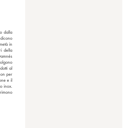
 dalla 
dicono 
metà in 
 della 
 Damnés 
olgono 
tti al 
non per 
ne e il 
o inox. 
rimono 