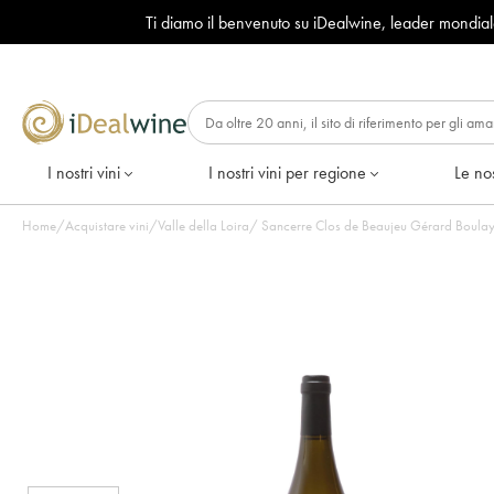
Ti diamo il benvenuto su iDealwine, leader mondia
I nostri vini
I nostri vini per regione
Le nos
Home
/
Acquistare vini
/
Valle della Loira
/