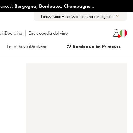
rancesi:
Borgogna
,
Bordeaux
,
Champagne
...
I prezzi sono visualizzati per una consegna in:
ici iDealwine
Enciclopedia del vino
I must-have iDealwine
🍇
Bordeaux En Primeurs