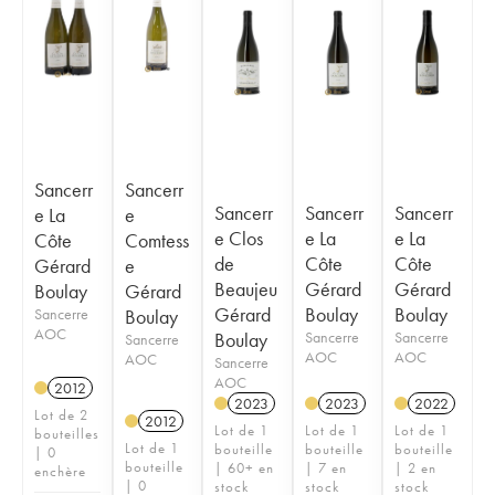
Sancerr
Sancerr
Sancerr
Sancerr
Sancerr
e La
e
e Clos
e La
e La
Côte
Comtess
de
Côte
Côte
Gérard
e
Beaujeu
Gérard
Gérard
Boulay
Gérard
Gérard
Boulay
Boulay
Sancerre
Boulay
AOC
Boulay
Sancerre
Sancerre
Sancerre
AOC
AOC
AOC
Sancerre
AOC
2012
2023
2023
2022
Lot de 2
2012
Lot de 1
Lot de 1
Lot de 1
bouteilles
Lot de 1
bouteille
bouteille
bouteille
| 0
bouteille
| 60+ en
| 7 en
| 2 en
enchère
| 0
stock
stock
stock