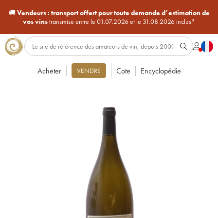
🚚
Vendeurs :
transport offert pour toute demande d’estimation de
vos vins
transmise entre le 01.07.2026 et le 31.08.2026 inclus*
Acheter
Cote
Encyclopédie
VENDRE