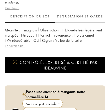
minérale.
Plus d'infos
DESCRIPTION DU LOT
DÉGUSTATION ET GARDE
Quantité :
1 magnum
Observation :
1 Étiquette très légèrement
marquée
Niveau :
1
Normal
Provenance :
professionnel
TVA récupérable :
oui
Région :
Vallée de la Loire
Appellation :
Sancerre
Propriétaire :
Gérard Boulay
En savoir plus...
CONTRÔLÉ, EXPERTISÉ & CERTIFIÉ PAR
IDEALWINE
Posez une question à Margaux, notre
sommelière IA
Avec quel plat l'accorder ?