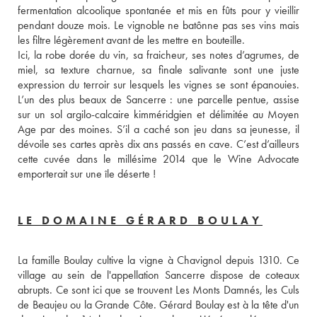
fermentation alcoolique spontanée et mis en fûts pour y vieillir 
pendant douze mois. Le vignoble ne batônne pas ses vins mais 
les filtre légèrement avant de les mettre en bouteille. 
Ici, la robe dorée du vin, sa fraicheur, ses notes d’agrumes, de 
miel, sa texture charnue, sa finale salivante sont une juste 
expression du terroir sur lesquels les vignes se sont épanouies. 
L’un des plus beaux de Sancerre : une parcelle pentue, assise 
sur un sol argilo-calcaire kimméridgien et délimitée au Moyen 
Age par des moines. S’il a caché son jeu dans sa jeunesse, il 
dévoile ses cartes après dix ans passés en cave. C’est d’ailleurs 
cette cuvée dans le millésime 2014 que le Wine Advocate 
emporterait sur une île déserte !
LE DOMAINE GÉRARD BOULAY
La famille Boulay cultive la vigne à Chavignol depuis 1310. Ce 
village au sein de l'appellation Sancerre dispose de coteaux 
abrupts. Ce sont ici que se trouvent Les Monts Damnés, les Culs 
de Beaujeu ou la Grande Côte. Gérard Boulay est à la tête d'un 