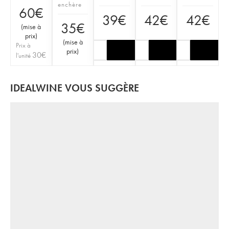
enchère
60
€
39
€
42
€
42
€
35
€
(
mise à
prix
)
(
mise à
Prix à
prix
)
30
€
l'unité
IDEALWINE VOUS SUGGÈRE