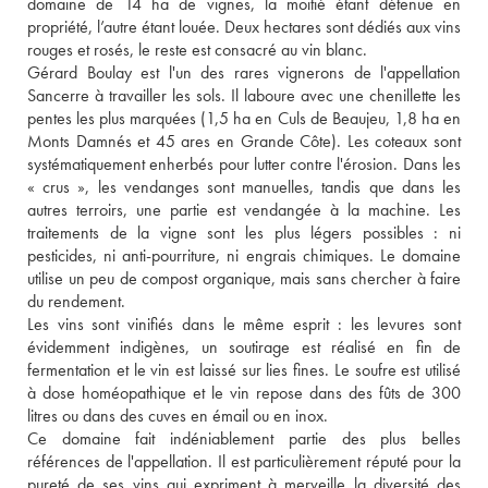
domaine de 14 ha de vignes, la moitié étant détenue en 
propriété, l’autre étant louée. Deux hectares sont dédiés aux vins 
rouges et rosés, le reste est consacré au vin blanc. 
Gérard Boulay est l'un des rares vignerons de l'appellation 
Sancerre à travailler les sols. Il laboure avec une chenillette les 
pentes les plus marquées (1,5 ha en Culs de Beaujeu, 1,8 ha en 
Monts Damnés et 45 ares en Grande Côte). Les coteaux sont 
systématiquement enherbés pour lutter contre l'érosion. Dans les 
« crus », les vendanges sont manuelles, tandis que dans les 
autres terroirs, une partie est vendangée à la machine. Les 
traitements de la vigne sont les plus légers possibles : ni 
pesticides, ni anti-pourriture, ni engrais chimiques. Le domaine 
utilise un peu de compost organique, mais sans chercher à faire 
du rendement. 
Les vins sont vinifiés dans le même esprit : les levures sont 
évidemment indigènes, un soutirage est réalisé en fin de 
fermentation et le vin est laissé sur lies fines. Le soufre est utilisé 
à dose homéopathique et le vin repose dans des fûts de 300 
litres ou dans des cuves en émail ou en inox. 
Ce domaine fait indéniablement partie des plus belles 
références de l'appellation. Il est particulièrement réputé pour la 
pureté de ses vins qui expriment à merveille la diversité des 