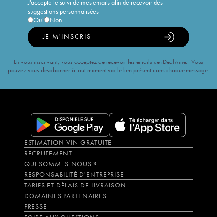
J'accepte le suivi de mes emails afin de recevoir des
suggestions personnalisées
Oui
Non
JE M'INSCRIS
En vous inscrivant, vous acceptez de recevoir les emails de iDealwine. Vous
pouvez vous désabonner à tout moment via le lien présent dans chaque message.
ESTIMATION VIN GRATUITE
RECRUTEMENT
QUI SOMMES-NOUS ?
RESPONSABILITÉ D'ENTREPRISE
TARIFS ET DÉLAIS DE LIVRAISON
DOMAINES PARTENAIRES
PRESSE