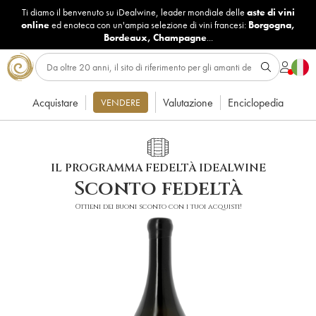
Ti diamo il benvenuto su iDealwine, leader mondiale delle
aste di vini
online
ed enoteca con un'ampia selezione di vini francesi:
Borgogna
,
Bordeaux
,
Champagne
...
Acquistare
Valutazione
Enciclopedia
VENDERE
IL PROGRAMMA FEDELTÀ IDEALWINE
Sconto fedeltà
Ottieni dei buoni sconto con i tuoi acquisti!