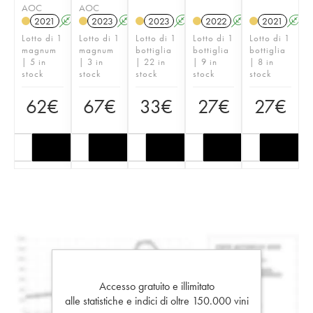
AOC
AOC
2021
A
2023
A
2023
A
2022
A
2021
A
Lotto di 1
Lotto di 1
Lotto di 1
Lotto di 1
Lotto di 1
magnum
magnum
bottiglia
bottiglia
bottiglia
| 5 in
| 3 in
| 22 in
| 9 in
| 8 in
stock
stock
stock
stock
stock
62
€
67
€
33
€
27
€
27
€
Accesso gratuito e illimitato
alle statistiche e indici di oltre 150.000 vini