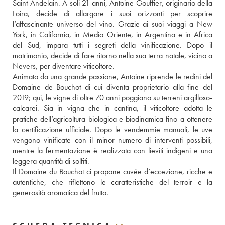
Saint-Andelain. A soli 21 anni, Antoine Gouffier, originario della 
Loira, decide di allargare i suoi orizzonti per scoprire 
l’affascinante universo del vino. Grazie ai suoi viaggi a New 
York, in California, in Medio Oriente, in Argentina e in Africa 
del Sud, impara tutti i segreti della vinificazione. Dopo il 
matrimonio, decide di fare ritorno nella sua terra natale, vicino a 
Nevers, per diventare viticoltore.
Animato da una grande passione, Antoine riprende le redini del 
Domaine de Bouchot di cui diventa proprietario alla fine del 
2019; qui, le vigne di oltre 70 anni poggiano su terreni argilloso-
calcarei. Sia in vigna che in cantina, il viticoltore adotta le 
pratiche dell’agricoltura biologica e biodinamica fino a ottenere 
la certificazione ufficiale. Dopo le vendemmie manuali, le uve 
vengono vinificate con il minor numero di interventi possibili, 
mentre la fermentazione è realizzata con lieviti indigeni e una 
leggera quantità di solfiti.
Il Domaine du Bouchot ci propone cuvée d’eccezione, ricche e 
autentiche, che riflettono le caratteristiche del terroir e la 
generosità aromatica del frutto.