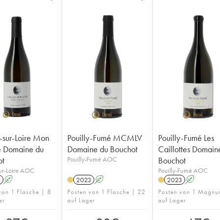
y-sur-Loire Mon
Pouilly-Fumé MCMLV
Pouilly-Fumé Les
e Domaine du
Domaine du Bouchot
Caillottes Domain
ot
Pouilly-Fumé AOC
Bouchot
sur-Loire AOC
Pouilly-Fumé AOC
1
A
2023
A
2023
A
von 1 Flasche | 8
Posten von 1 Flasche | 22
Posten von 1 Magnu
er
auf Lager
auf Lager