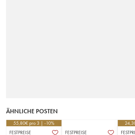
ÄHNLICHE POSTEN
55,80
€
pro 3 | -10%
24,3
FESTPREISE
FESTPREISE
FESTPR