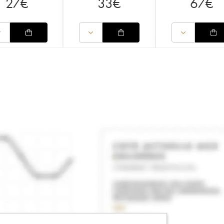
27
€
33
€
67
€