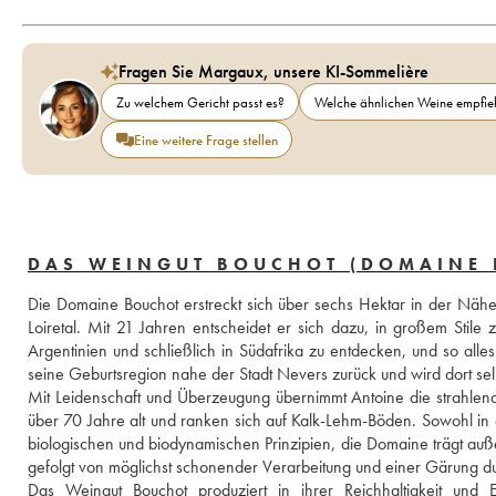
Fragen Sie Margaux, unsere KI-Sommelière
Zu welchem Gericht passt es?
Welche ähnlichen Weine empfieh
Eine weitere Frage stellen
DAS WEINGUT BOUCHOT (DOMAINE 
Die Domaine Bouchot erstreckt sich über sechs Hektar in der Nähe
Loiretal. Mit 21 Jahren entscheidet er sich dazu, in großem Stil
Argentinien und schließlich in Südafrika zu entdecken, und so alle
seine Geburtsregion nahe der Stadt Nevers zurück und wird dort sel
Mit Leidenschaft und Überzeugung übernimmt Antoine die strahlend
über 70 Jahre alt und ranken sich auf Kalk-Lehm-Böden. Sowohl in 
biologischen und biodynamischen Prinzipien, die Domaine trägt außer
gefolgt von möglichst schonender Verarbeitung und einer Gärung du
Das Weingut Bouchot produziert in ihrer Reichhaltigkeit und E