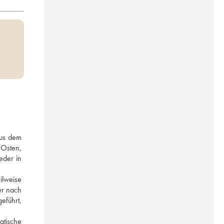
us dem 
Osten, 
der in 
lweise 
r nach 
führt, 
tische 