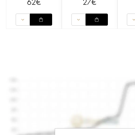
62
€
27
€