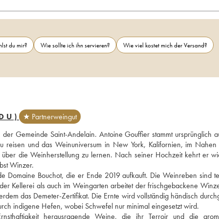
lst du mir?
Wie sollte ich ihn servieren?
Wie viel kostet mich der Versand?
DU)
★ Partnerweingut
 der Gemeinde Saint-Andelain. Antoine Gouffier stammt ursprünglich a
e zu reisen und das Weinuniversum in New York, Kalifornien, im Nahen 
s über die Weinherstellung zu lernen. Nach seiner Hochzeit kehrt er wie
bst Winzer. 
e Domaine Bouchot, die er Ende 2019 aufkauft. Die Weinreben sind tei
der Kellerei als auch im Weingarten arbeitet der frischgebackene Winze
dem das Demeter-Zertifikat. Die Ernte wird vollständig händisch durchge
rch indigene Hefen, wobei Schwefel nur minimal eingesetzt wird.
rnsthaftigkeit herausragende Weine, die ihr Terroir und die aroma