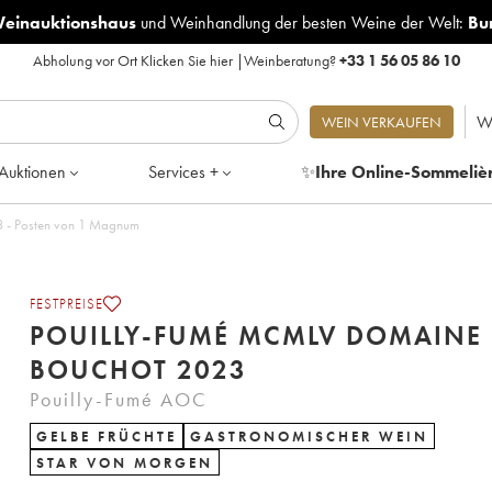
Weinauktionshaus
und
Weinhandlung der besten Weine der Welt:
Bu
Abholung vor Ort
Klicken Sie hier
|
Weinberatung?
+33 1 56 05 86 10
W
WEIN VERKAUFEN
Auktionen
Services +
✨
Ihre Online-Sommeliè
mé MCMLV Domaine du Bouchot 2023 - Posten von 1 Magnum
FESTPREISE
POUILLY-FUMÉ MCMLV DOMAINE
BOUCHOT 2023
Pouilly-Fumé AOC
GELBE FRÜCHTE
GASTRONOMISCHER WEIN
STAR VON MORGEN