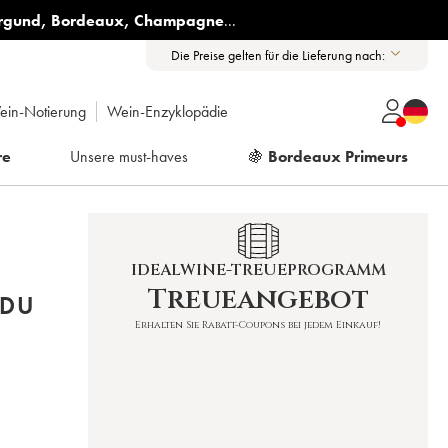
rgund
,
Bordeaux
,
Champagne
...
Die Preise gelten für die Lieferung nach:
ein-Notierung
Wein-Enzyklopädie
re
Unsere must-haves
🍇
Bordeaux Primeurs
IDEALWINE-TREUEPROGRAMM
Treueangebot
 DU
Erhalten Sie Rabatt-Coupons bei jedem Einkauf!