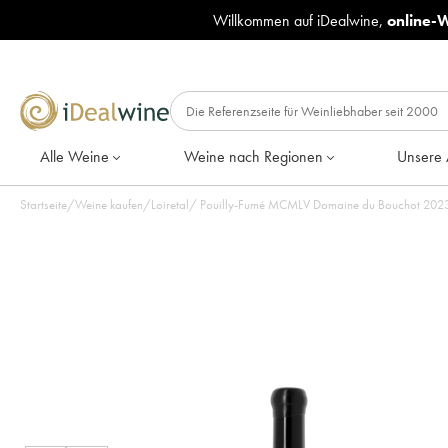
Willkommen auf iDealwine,
online-
Alle Weine
Weine nach Regionen
Unsere 
Startseite
/
Weine kaufen
/
Loiretal
/
Pouilly-Fu