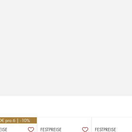
0
€
pro 6 | -10%
EISE
FESTPREISE
FESTPREISE