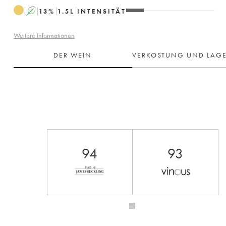
A
13
%
1.5
L
INTENSITÄT
Weitere Informationen
DER WEIN
VERKOSTUNG UND LAG
94
93