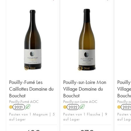
Pouilly-Fumé Les
Pouilly-sur-Loire Mon
Pouill
Caillottes Domaine du
Village Domaine du
Villag
Bouchot
Bouchot
Bouch
Pouilly-Fumé AOC
Pouilly-sur-Loire AOC
Pouilly-
2021
A
2022
A
202
Posten von 1 Magnum | 5
Posten von 1 Flasche | 9
Posten 
auf Lager
auf Lager
auf Lag