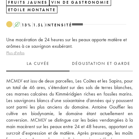
FRUITS JAUNES
VIN DE GASTRONOMIE
ETOILE MONTANTE
A
13
%
1.5
L
INTENSITÉ
Une macération de 24 heures sur les peaux apporte matière et
arômes à ce sauvignon exubérant.
Plus d'infos
LA CUVÉE
DÉGUSTATION ET GARDE
MCMLV est issu de deux parcelles, Les Coûtes et les Sapins, pour 
un total de 46 ares, s’étendant sur des sols de terres blanches, 
ces marnes calcaires du Kimméridgien riches en fossiles marins. 
Les sauvignons blancs d’une soixantaine d’années qui y poussent 
sont parmi les plus anciens du domaine. Antoine Gouffier les 
cultive en biodynamie, le domaine étant actuellement en 
conversion. MCMLV se distingue car les baies vendangées à la 
main macèrent sur les peaux entre 24 et 48 heures, apportant un 
surcroit d’expression et de matière. Après pressurage, les moûts 