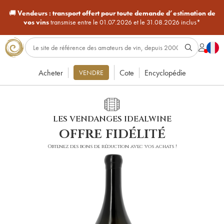
🚚
Vendeurs :
transport offert pour toute demande d’estimation de
vos vins
transmise entre le 01.07.2026 et le 31.08.2026 inclus*
Acheter
Cote
Encyclopédie
VENDRE
LES VENDANGES IDEALWINE
offre fidélité
Obtenez des bons de réduction avec vos achats !