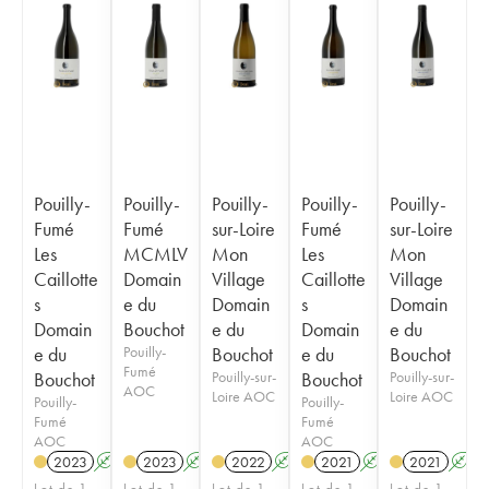
Pouilly-
Pouilly-
Pouilly-
Pouilly-
Pouilly-
Fumé
Fumé
sur-Loire
Fumé
sur-Loire
Les
MCMLV
Mon
Les
Mon
Caillotte
Domain
Village
Caillotte
Village
s
e du
Domain
s
Domain
Domain
Bouchot
e du
Domain
e du
e du
Pouilly-
Bouchot
e du
Bouchot
Fumé
Bouchot
Pouilly-sur-
Bouchot
Pouilly-sur-
AOC
Loire AOC
Loire AOC
Pouilly-
Pouilly-
Fumé
Fumé
AOC
AOC
2023
A
2023
A
2022
A
2021
A
2021
A
Lot de 1
Lot de 1
Lot de 1
Lot de 1
Lot de 1