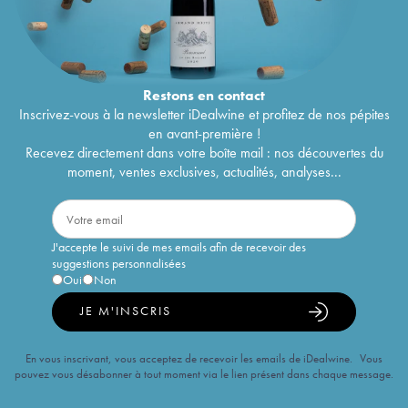
Restons en
contact
Inscrivez-vous à la newsletter iDealwine et profitez de nos pépites
en avant-première !
Recevez directement dans votre boîte mail : nos découvertes du
moment, ventes exclusives, actualités, analyses...
J'accepte le suivi de mes emails afin de recevoir des
suggestions personnalisées
Oui
Non
JE M'INSCRIS
En vous inscrivant, vous acceptez de recevoir les emails de iDealwine. Vous
pouvez vous désabonner à tout moment via le lien présent dans chaque message.