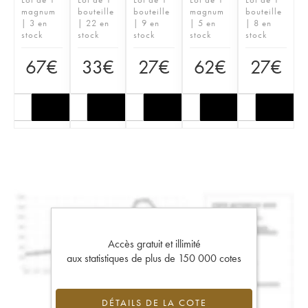
magnum
bouteille
bouteille
magnum
bouteille
| 3 en
| 22 en
| 9 en
| 5 en
| 8 en
stock
stock
stock
stock
stock
67
€
33
€
27
€
62
€
27
€
Accès gratuit et illimité
aux statistiques de plus de 150 000 cotes
DÉTAILS DE LA COTE