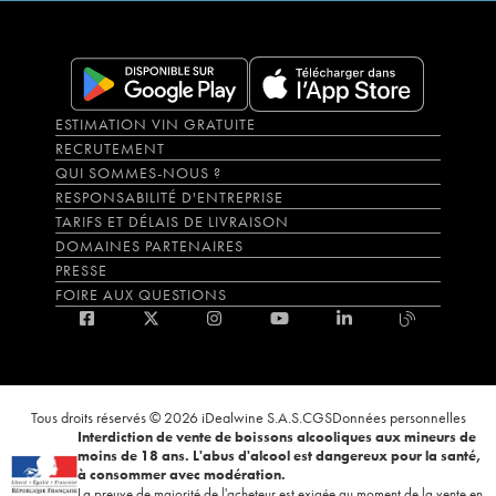
ESTIMATION VIN GRATUITE
RECRUTEMENT
QUI SOMMES-NOUS ?
RESPONSABILITÉ D'ENTREPRISE
TARIFS ET DÉLAIS DE LIVRAISON
DOMAINES PARTENAIRES
PRESSE
FOIRE AUX QUESTIONS
Tous droits réservés © 2026 iDealwine S.A.S.
CGS
Données personnelles
Interdiction de vente de boissons alcooliques aux mineurs de
moins de 18 ans. L'abus d'alcool est dangereux pour la santé,
à consommer avec modération.
La preuve de majorité de l'acheteur est exigée au moment de la vente en