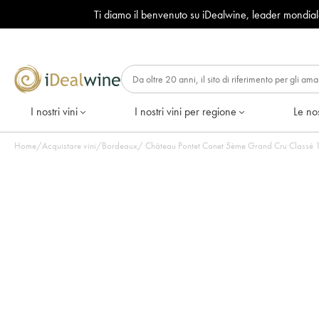
Ti diamo il benvenuto su iDealwine, leader mondia
I nostri vini
I nostri vini per regione
Le nos
Home
/
Acquistare vini
/
Bordeaux
/
Ch