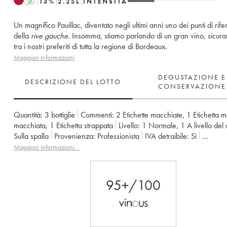
A
13
%
2.25
L
INTENSITÀ
Un magnifico Pauillac, diventato negli ultimi anni uno dei punti di rif
della
rive gauche
. Insomma, stiamo parlando di un gran vino, sicur
tra i nostri preferiti di tutta la regione di Bordeaux.
Maggiori informazioni
DEGUSTAZIONE E
DESCRIZIONE DEL LOTTO
CONSERVAZIONE
Quantità:
3 bottiglie
Commenti:
2 Etichette macchiate
,
1 Etichetta m
macchiata
,
1 Etichetta strappata
Livello:
1
Normale
,
1
A livello del 
Sulla spalla
Provenienza:
professionista
IVA detraibile:
sì
Regione:
Bordeaux
Denominazione:
Pauillac
Maggiori informazioni…
Classificazione:
5ème Grand Cru Classé
Proprietario:
Alfred Tess
95+/100