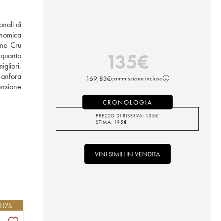
nali di 
nomica 
me Cru 
135
€
quanto 
liori. 
anfora 
169,83
€
commissione inclusa
ensione 
CRONOLOGIA
PREZZO DI RISERVA:
135
€
STIMA:
195
€
VINI SIMILI IN VENDITA
 10%