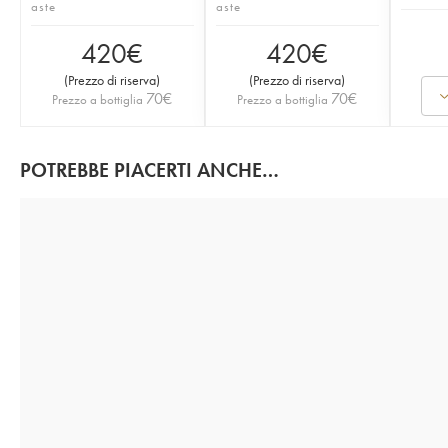
aste
aste
420
€
420
€
(
Prezzo di riserva
)
(
Prezzo di riserva
)
70
€
70
€
Prezzo a bottiglia
Prezzo a bottiglia
POTREBBE PIACERTI ANCHE…