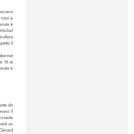
ovvero 
rossi e 
nuta è 
Michel 
oltura 
etta il 
bernet 
i 16 ai 
nuta è 
eata da 
ono il 
ciante 
nti un 
Gérard 