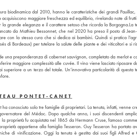
ura biodinamica dal 2010, hanno le caratteristiche dei grandi Pauillac, 
 acquisiscono maggiore freschezza ed equilibrio, rivelando note di frutti 
 la grande eleganza e il carattere setoso che ricorda la Borgogna.La te
ffiancato da Mathieu Bessonnet, che nel 2020 ha preso il posto di Jean-
 con la stessa cura che si dedica ai bambini. Quindi si pratica l’agric
di Bordeaux) per tutelare la salute delle piante e dei viticoltori e si risp
ede una preponderanza di cabernet sauvignon, completato da merlot e ca
nferire maggiore complessità alle cuvée. Il vino viene lasciato riposare da
uperiore a un terzo del totale. Un’innovativa particolarità di questa te
nfore.
TEAU PONTET-CANET
ha conosciuto solo tre famiglie di proprietari. La tenuta, infatti, venne cr
 governatore del Médoc. Dopo qualche anno, i suoi discendenti ampliar
5, la proprietà fu acquistata nel 1865 da Hermann Cruse, famoso commer
roprietà appartiene alla famiglia Tesseron. Guy Tesseron ha portato ava
he di vinificazione. Oggi la tenuta è gestita dai suoi figli Alfred e 