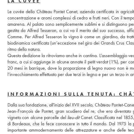
LA CUVÉE
Le cuvée dello Château Pontet Canet, azienda certificata in agricolt
concentrazione e aromi complessi di cedro e frutti neri. Con il tempo
amarena. Al palato sono semplicemente sublimi e si distinguono per
gestita da Alfred Tesseron, a cui va il merito del suo successo, a
Comme. Per Alfred Tesseron la vigna è come un giardino, da trattare
biodinamica certificata (un’eccezione nel giro dei Grands Crus Classés 
ritmo della natura.
Questa dedizione la ritroviamo anche in cantina. L’assemblaggio v
franc, a cui si aggiunge in alcune annate il petit verdot (1%), per co
20 mesi in barrique, dove la proporzione di legno nuovo non è mai s
l’invecchiamento effettuato per due terzi in legno e per un terzo in a
INFORMAZIONI SULLA TENUTA: CHÂ
Dalla sua fondazione, all'inizio del XVII secolo, Château Pontet-Canet 
Jean-François de Pontet, gran scudiero del re, che era diventato
vigneto con alcune parcelle del 
lieu-dit
 Canet. Classificata nel 185
di Bordeaux, che la fece conoscere in tutto il mondo. Dal 1975 la p
importante ammodernamento delle attrezzature e anche delle tecnic