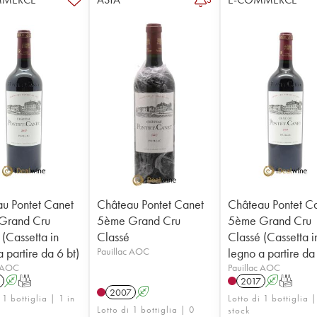
u Pontet Canet
Château Pontet Canet
Château Pontet C
Grand Cru
5ème Grand Cru
5ème Grand Cru
 (Cassetta in
Classé
Classé (Cassetta i
 partire da 6 bt)
Pauillac AOC
legno a partire da
c AOC
Pauillac AOC
A
T
2017
A
T
2007
A
 1 bottiglia | 1 in
Lotto di 1 bottiglia |
Lotto di 1 bottiglia | 0
stock