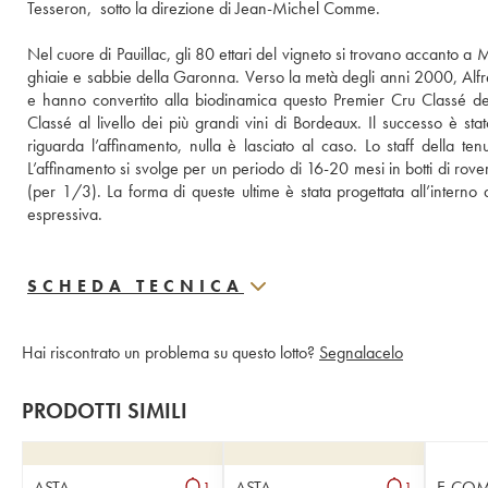
Tesseron,  sotto la direzione di Jean-Michel Comme. 
Nel cuore di Pauillac, gli 80 ettari del vigneto si trovano accanto a M
ghiaie e sabbie della Garonna. Verso la metà degli anni 2000, Alf
e hanno convertito alla biodinamica questo Premier Cru Classé de
Classé al livello dei più grandi vini di Bordeaux. Il successo è sta
riguarda l’affinamento, nulla è lasciato al caso. Lo staff della ten
L’affinamento si svolge per un periodo di 16-20 mesi in botti di rov
(per 1/3). La forma di queste ultime è stata progettata all’interno d
espressiva.
SCHEDA TECNICA
Hai riscontrato un problema su questo lotto?
Segnalacelo
PRODOTTI SIMILI
ASTA
ASTA
E-CO
1
1