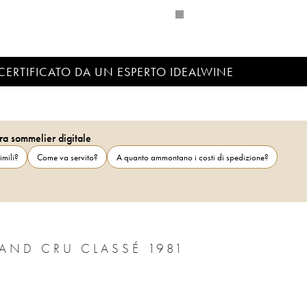
CERTIFICATO DA UN ESPERTO IDEALWINE
ra sommelier digitale
imili?
Come va servito?
A quanto ammontano i costi di spedizione?
CHÂTEAU PONTET CANET 5ÈME GRAND CRU CLASSÉ 1981