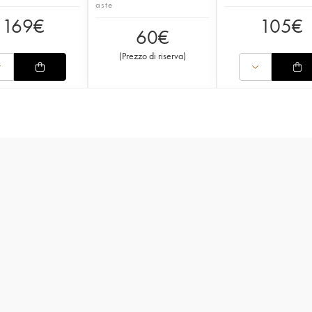
aste
169
€
105
€
60
€
(
Prezzo di riserva
)