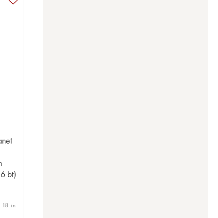
anet
n
 6 bt)
 18 in