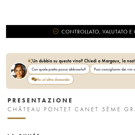
CONTROLLATO, VALUTATO E 
Un dubbio su questo vino? Chiedi a Margaux, la nost
Con quale piatto posso abbinarlo?
Puoi consigliarmi dei vini s
Ho un'altra domanda
PRESENTAZIONE