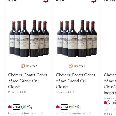
Château Pontet Canet
Château Pontet Canet
Châtea
5ème Grand Cru
5ème Grand Cru
5ème 
Classé
Classé
Classé
Pauillac AOC
Pauillac AOC
legno a
Pauilla
2018
2014
A
T
2014
A
T
Lotto di
Lotto di 6 bottiglie | 0
Lotto di 6 bottiglie | 0
stock