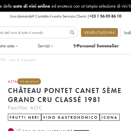
le delle
aste di vini online
ed enoteca con un'ampia selezione di vini f
Una domanda?
Contatta il nostro Servizio Clienti
|
+33 1 56 05 86 10
Ind
VENDI I TUOI VINI
tre aste
Servizi
✨Personal Sommelier
âteau Pontet Canet 5ème Grand Cru Classé 1981 - Lotto di 3 bottiglie
ASTA
IVA detraibile
CHÂTEAU PONTET CANET 5ÈME
GRAND CRU CLASSÉ 1981
Pauillac AOC
FRUTTI NERI
VINO GASTRONOMICO
ICONA