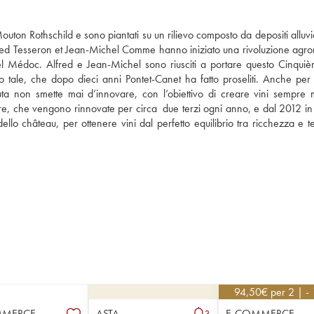
outon Rothschild e sono piantati su un rilievo composto da depositi alluvio
red Tesseron et Jean-Michel Comme hanno iniziato una rivoluzione agro
l Médoc. Alfred e Jean-Michel sono riusciti a portare questo Cinquiè
to tale, che dopo dieci anni Pontet-Canet ha fatto proseliti. Anche per 
uta non smette mai d’innovare, con l’obiettivo di creare vini sempre mig
ere, che vengono rinnovate per circa  due terzi ogni anno, e dal 2012 in 
ello château, per ottenere vini dal perfetto equilibrio tra ricchezza e t
94,50
€
per 2 | -
MMERCE
ASTA
E-COMMERCE
3