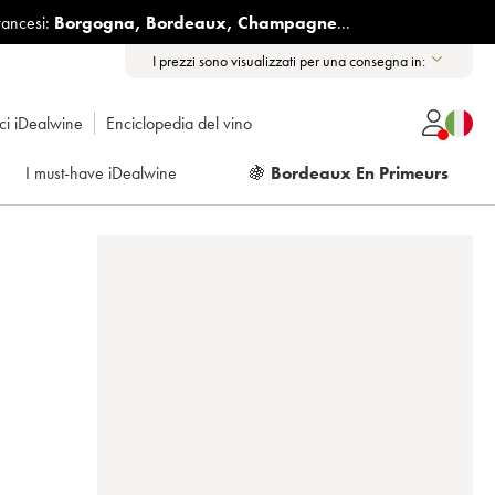
rancesi:
Borgogna
,
Bordeaux
,
Champagne
...
I prezzi sono visualizzati per una consegna in:
ici iDealwine
Enciclopedia del vino
I must-have iDealwine
🍇
Bordeaux En Primeurs