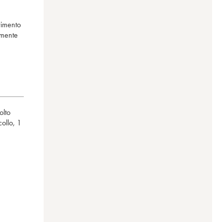
erimento
amente
olto
collo
,
1
eron