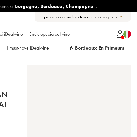
rancesi:
Borgogna
,
Bordeaux
,
Champagne
...
I prezzi sono visualizzati per una consegna in:
ici iDealwine
Enciclopedia del vino
I must-have iDealwine
🍇
Bordeaux En Primeurs
AN
AT