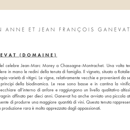
AN ANNE ET JEAN FRANÇOIS GANEVA
EVAT (DOMAINE)
 del celebre Jean-Marc Morey a Chassagne-Montrachet. Una volta ter
 in mano le redini della tenuta di famiglia. Il vigneto, situato a Rotalier
pia varietà di vitigni. Le vigne, relativamente vecchie e provenienti da se
rincipi della biodinamica. Le rese sono basse e in cantina la vinific
cchiare all’interno di anfore e raggiungono un livello qualitativo altiss
ente di produrre una maggiore quantità di vini. Questa tenuta rappresen
a sua produzione rara è molto apprezzata dagli appassionati.