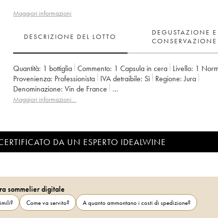
Maggiori informazioni
DEGUSTAZIONE E
DESCRIZIONE DEL LOTTO
CONSERVAZIONE
Quantità:
1 bottiglia
Commento:
1 Capsula in cera
Livello:
1
Norm
Provenienza:
professionista
IVA detraibile:
sì
Regione:
Jura
Denominazione:
Vin de France
Proprietario:
Anne et Jean François Ganevat
Maggiori informazioni…
CERTIFICATO DA UN ESPERTO IDEALWINE
ra sommelier digitale
imili?
Come va servito?
A quanto ammontano i costi di spedizione?