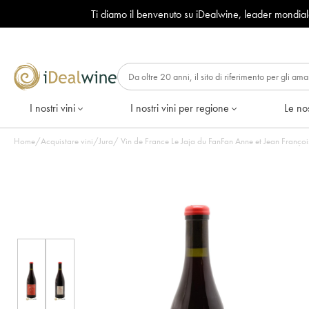
Ti diamo il benvenuto su iDealwine, leader mondia
I nostri vini
I nostri vini per regione
Le nos
Home
/
Acquistare vini
/
Jura
/
Vin de France Le Jaja du FanFan Anne et Jean François