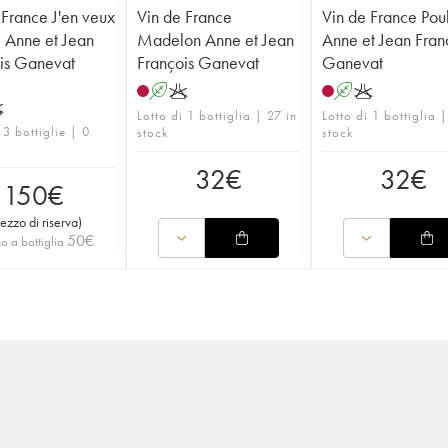
 France J'en veux
Vin de France
Vin de France Pou
 Anne et Jean
Madelon Anne et Jean
Anne et Jean Fran
is Ganevat
François Ganevat
Ganevat
A
K
A
K
K
Lotto di 1 bottiglia | 27 in
Lotto di 1 bottiglia 
 3 bottiglie | 0
stock
stock
32
€
32
€
150
€
rezzo di riserva
)
50
€
o a bottiglia