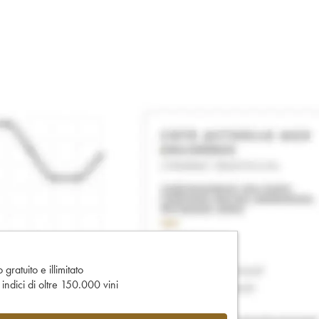
gratuito e illimitato
e indici di oltre 150.000 vini