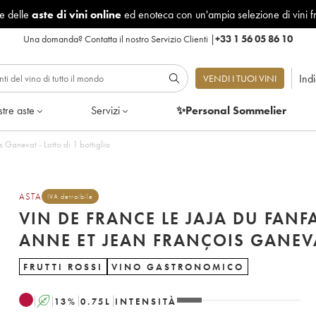
le delle
aste di vini online
ed enoteca con un'ampia selezione di vini f
Una domanda?
Contatta il nostro Servizio Clienti
|
+33 1 56 05 86 10
Ind
VENDI I TUOI VINI
tre aste
Servizi
✨Personal Sommelier
 Ganevat - Lotto di 1 bottiglia
ASTA
IVA detraibile
VIN DE FRANCE LE JAJA DU FANF
ANNE ET JEAN FRANÇOIS GANEV
FRUTTI ROSSI
VINO GASTRONOMICO
A
13
%
0.75
L
INTENSITÀ