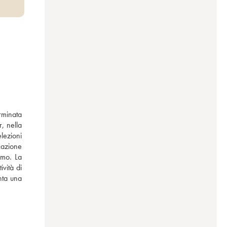
T
minata 
, nella 
lezioni 
azione 
imo. La 
ta una 