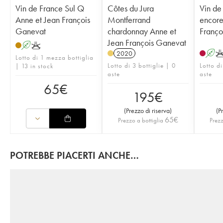
Vin de France Sul Q
Côtes du Jura
Vin de
Anne et Jean François
Montferrand
encore
Ganevat
chardonnay Anne et
Franço
Jean François Ganevat
A
K
2020
A
Lotto di 1 mezza bottiglia
Lotto di 3 bottiglie | 0
Lotto di
| 13 in stock
aste
aste
65
€
195
€
(
Prezzo di riserva
)
(
P
65
€
Prezzo a bottiglia
Prezz
POTREBBE PIACERTI ANCHE…