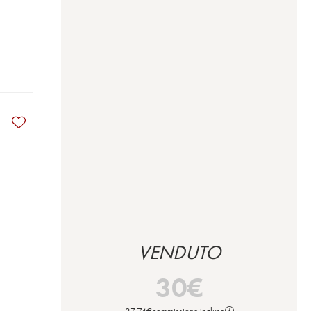
VENDUTO
30
€
37,74
€
commissione inclusa