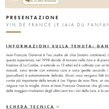
Ho un'altra domanda
PRESENTAZIONE
VIN DE FRANCE LE JAJA DU FANF
INFORMAZIONI SULLA TENUTA: GAN
Jean-François Ganevat è l’ex 
maître de chai
 (mastro cantiniere)
questa esperienza, nel 1998 decide di tornare nello Jura e di prendere
frazione di La Combe, si estende su 13 ettari ed è coltivato con un'am
massali, sono tenute con estrema cura e sono gestite secondo i p
(parcellare) è estremamente delicata. Alcuni rossi vengono fatti inve
négoce
 con la moglie, Anne et Jean-François Ganevat, che gli cons
delle maggiori rivelazioni degli ultimi anni tra i vini dello Jura, e l
SCHEDA TECNICA