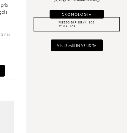
lprix
çois
CRONOLOGIA
PREZZO DI RISERVA:
30
€
STIMA:
40
€
| 29 in
VINI SIMILI IN VENDITA