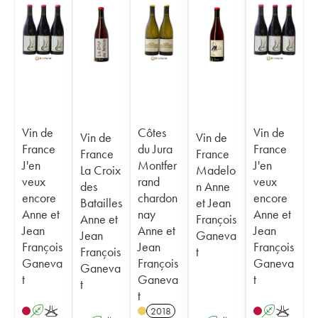
Vin de
Côtes
Vin de
Vin de
Vin de
France
du Jura
France
France
France
J'en
Montfer
J'en
La Croix
Madelo
veux
rand
veux
des
n Anne
encore
chardon
encore
Batailles
et Jean
Anne et
nay
Anne et
Anne et
François
Jean
Anne et
Jean
Jean
Ganeva
François
Jean
François
François
t
Ganeva
François
Ganeva
Ganeva
t
Ganeva
t
t
t
A
K
2018
A
K