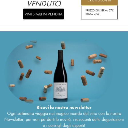
VENDUTO
CRONOLOGIA
PREZZO DI RISERVA:
27
€
VINI SIMILI IN VENDITA
STIMA:
40
€
Ricevi la nostra newsletter
Ogni settimana viaggia nel magico mondo del vino con la nostra
Newsletter, per non perderti le novità, i resoconti delle degustazioni
e i consigli degli esperti!