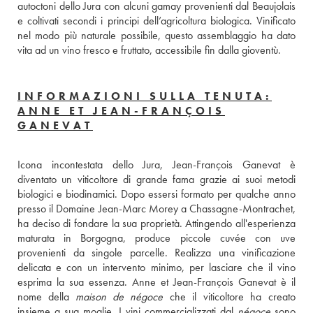
autoctoni dello Jura con alcuni gamay provenienti dal Beaujolais 
e coltivati secondi i principi dell’agricoltura biologica. Vinificato 
nel modo più naturale possibile, questo assemblaggio ha dato 
vita ad un vino fresco e fruttato, accessibile fin dalla gioventù.
INFORMAZIONI SULLA TENUTA:
ANNE ET JEAN-FRANÇOIS
GANEVAT
Icona incontestata dello Jura, Jean-François Ganevat è 
diventato un viticoltore di grande fama grazie ai suoi metodi 
biologici e biodinamici. Dopo essersi formato per qualche anno 
presso il Domaine Jean-Marc Morey a Chassagne-Montrachet, 
ha deciso di fondare la sua proprietà. Attingendo all'esperienza 
maturata in Borgogna, produce piccole cuvée con uve 
provenienti da singole parcelle. Realizza una vinificazione 
delicata e con un intervento minimo, per lasciare che il vino 
esprima la sua essenza. Anne et Jean-François Ganevat è il 
nome della 
maison de négoce
 che il viticoltore ha creato 
insieme a sua moglie. I vini commercializzati dal 
négoce
 sono 