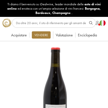
Ti diamo il benvenuto su iDealwine, leader mondiale delle
aste di vini
online
ed enoteca con un'ampia selezione di vini francesi:
Borgogna
,
Bordeaux
,
Champagne
...
Acquistare
Valutazione
Enciclopedia
VENDERE