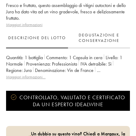
Fresco e fruttato, questo assemblaggio di vitigni autoctoni e dello
Jura ha dato vita ad un vino gradevole, fresco e deliziosamente
fruttato.
Maggiori informazioni
DEGUSTAZIONE E
DESCRIZIONE DEL LOTTO
CONSERVAZIONE
Quantità:
1 bottiglia
Commento:
1 Capsula in cera
Livello:
1
Normale
Provenienza:
professionista
IVA detraibile:
sì
Regione:
Jura
Denominazione:
Vin de France
Proprietario:
Anne et Jean François Ganevat
Maggiori informazioni…
CONTROLLATO, VALUTATO E CERTIFICATO
DA UN ESPERTO IDEALWINE
Un dubbio su questo vino? Chiedi a Margaux, la