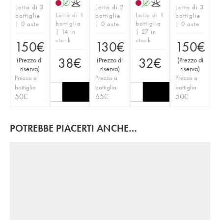
A
K
A
K
Lotto di 3
Lotto di 2
Lotto di 3
Lotto di 1
Lotto di 1
bottiglie
bottiglie
bottiglie
bottiglia
bottiglia
| 0 aste
| 0 aste
| 0 aste
| 14 in
| 27 in
stock
stock
150
€
130
€
150
€
38
€
32
€
(
Prezzo di
(
Prezzo di
(
Prezzo di
riserva
)
riserva
)
riserva
)
Prezzo a
Prezzo a
Prezzo a
bottiglia
bottiglia
bottiglia
50
€
65
€
50
€
POTREBBE PIACERTI ANCHE…