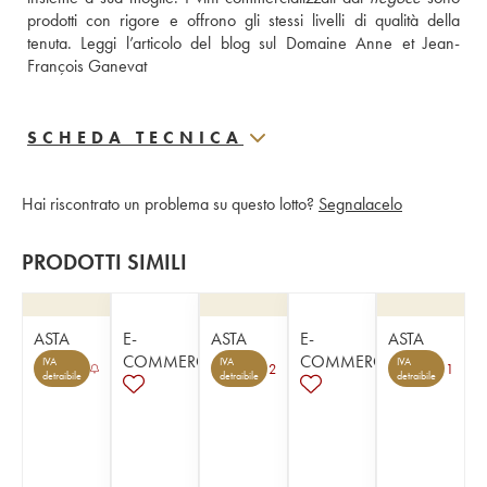
prodotti con rigore e offrono gli stessi livelli di qualità della 
tenuta. 
Leggi l’articolo del blog sul Domaine Anne et Jean-
François Ganevat
SCHEDA TECNICA
Hai riscontrato un problema su questo lotto?
Segnalacelo
PRODOTTI SIMILI
ASTA
E-
ASTA
E-
ASTA
COMMERCE
COMMERCE
IVA
IVA
IVA
2
1
detraibile
detraibile
detraibile