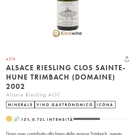
ASTA
ALSACE RIESLING CLOS SAINTE-
HUNE TRIMBACH (DOMAINE)
2002
Alsace Riesling AOC
MINERALE
VINO GASTRONOMICO
ICONA
A
13
%
0.75
L
INTENSITÀ
Dopo aver contribuito alla fama della
maison
Trimbach, questo