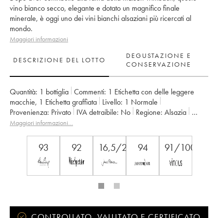
vino bianco secco, elegante e dotato un magnifico finale
minerale, è oggi uno dei vini bianchi alsaziani più ricercati al
mondo.
Maggiori informazioni
DEGUSTAZIONE E
DESCRIZIONE DEL LOTTO
CONSERVAZIONE
Quantità:
1 bottiglia
Commenti:
1 Etichetta con delle leggere
macchie
,
1 Etichetta graffiata
Livello:
1
Normale
Provenienza:
privato
IVA detraibile:
no
Regione:
Alsazia
Denominazione:
Alsace Riesling
Maggiori informazioni…
Proprietario:
Trimbach (Domaine)
93
92
16,5/20
94
91/100
CONTROLLATO, VALUTATO E CERTIFICATO