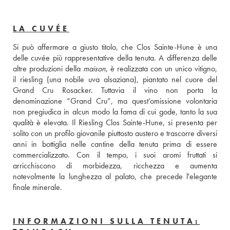
LA CUVÉE
Si può affermare a giusto titolo, che Clos Sainte-Hune è una 
delle cuvée più rappresentative della tenuta. A differenza delle 
altre produzioni della 
maison
, è realizzata con un unico vitigno, 
il riesling (una nobile uva alsaziana), piantato nel cuore del 
Grand Cru Rosacker. Tuttavia il vino non porta la 
denominazione “Grand Cru”, ma quest’omissione volontaria 
non pregiudica in alcun modo la fama di cui gode, tanto la sua 
qualità è elevata. Il Riesling Clos Sainte-Hune, si presenta per 
solito con un profilo giovanile piuttosto austero e trascorre diversi 
anni in bottiglia nelle cantine della tenuta prima di essere 
commercializzato. Con il tempo, i suoi aromi fruttati si 
arricchiscono di morbidezza, ricchezza e aumenta 
notevolmente la lunghezza al palato, che precede l'elegante 
finale minerale.
INFORMAZIONI SULLA TENUTA: