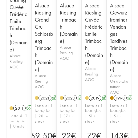
Alsace
Alsace
Alsace
Alsace
Cuvée
Riesling
Riesling
Riesling
Gewurz
Frédéric
Grand
Trimbac
Cuvée
traminer
Emile
Cru
h
Frédéric
Vendan
Trimbac
Schlossb
(Domain
Emile
ges
h
erg
e)
Trimbac
Tardives
(Domain
Trimbac
Alsace
h
Trimbac
e)
Riesling
h
(Domain
h
Alsace
AOC
Riesling
(Domain
e)
(Domain
AOC
e)
Alsace
e)
Riesling
Alsace
Alsace
AOC
Riesling
Gewurztra
AOC
miner
AOC
2021
A
2023
A
2019
A
1998
A
Lotto di 1
Lotto di 1
Lotto di 1
Lotto di 1
2011
A
bottiglia
bottiglia
bottiglia
bottiglia
Lotto di 1
| 20 in
| 37 in
| 51 in
| 5 in
bottiglia
stock
stock
stock
stock
| 0 aste
69,50
€
22
€
72
€
143
€