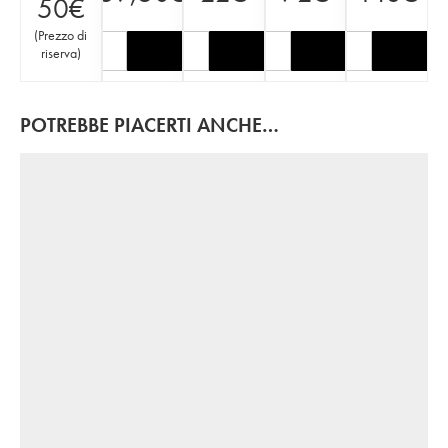
50
€
(
Prezzo di
riserva
)
POTREBBE PIACERTI ANCHE…