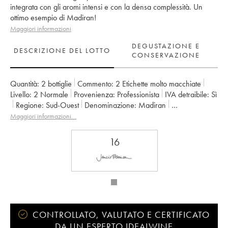
integrata con gli aromi intensi e con la densa complessità. Un
ottimo esempio di Madiran!
Maggiori informazioni
DEGUSTAZIONE E
DESCRIZIONE DEL LOTTO
CONSERVAZIONE
Quantità:
2 bottiglie
Commento:
2 Etichette molto macchiate
Livello:
2
Normale
Provenienza:
professionista
IVA detraibile:
sì
Regione:
Sud-Ouest
Denominazione:
Madiran
Proprietario:
Alain Brumont
Maggiori informazioni…
16
CONTROLLATO, VALUTATO E CERTIFICATO
DA UN ESPERTO IDEALWINE