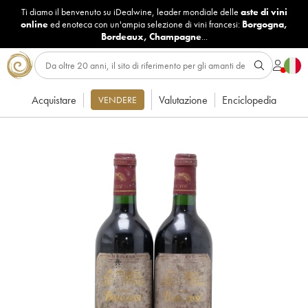
Ti diamo il benvenuto su iDealwine, leader mondiale delle
aste di vini
online
ed enoteca con un'ampia selezione di vini francesi:
Borgogna
,
Bordeaux
,
Champagne
...
Acquistare
Valutazione
Enciclopedia
VENDERE