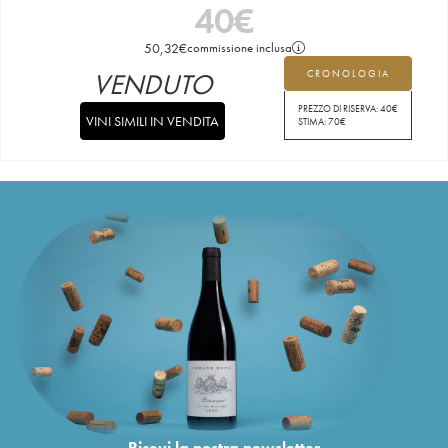
40
€
50,32
€
commissione inclusa
VENDUTO
CRONOLOGIA
PREZZO DI RISERVA:
40
€
VINI SIMILI IN VENDITA
STIMA:
70
€
Ricevi la nostra newsletter