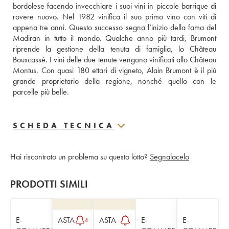
bordolese facendo invecchiare i suoi vini in piccole barrique di 
rovere nuovo. Nel 1982 vinifica il suo primo vino con viti di 
appena tre anni. Questo successo segna l’inizio della fama del 
Madiran in tutto il mondo. Qualche anno più tardi, Brumont 
riprende la gestione della tenuta di famiglia, lo Château 
Bouscassé. I vini delle due tenute vengono vinificati allo Château 
Montus. Con quasi 180 ettari di vigneto, Alain Brumont è il più 
grande proprietario della regione, nonché quello con le  
parcelle più belle. 
SCHEDA TECNICA
Hai riscontrato un problema su questo lotto?
Segnalacelo
PRODOTTI SIMILI
E-
ASTA
ASTA
E-
E-
4