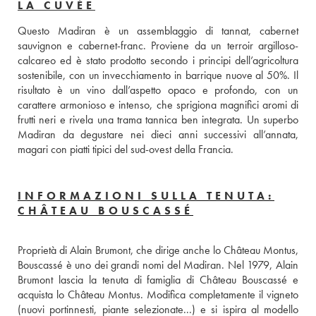
LA CUVÉE
Questo Madiran è un assemblaggio di tannat, cabernet 
sauvignon e cabernet-franc. Proviene da un terroir argilloso-
calcareo ed è stato prodotto secondo i principi dell’agricoltura 
sostenibile, con un invecchiamento in barrique nuove al 50%. Il 
risultato è un vino dall’aspetto opaco e profondo, con un 
carattere armonioso e intenso, che sprigiona magnifici aromi di 
frutti neri e rivela una trama tannica ben integrata. Un superbo 
Madiran da degustare nei dieci anni successivi all’annata, 
magari con piatti tipici del sud-ovest della Francia.
INFORMAZIONI SULLA TENUTA:
CHÂTEAU BOUSCASSÉ
Proprietà di Alain Brumont, che dirige anche lo Château Montus, 
Bouscassé è uno dei grandi nomi del Madiran. Nel 1979, Alain 
Brumont lascia la tenuta di famiglia di Château Bouscassé e 
acquista lo Château Montus. Modifica completamente il vigneto 
(nuovi portinnesti, piante selezionate...) e si ispira al modello 