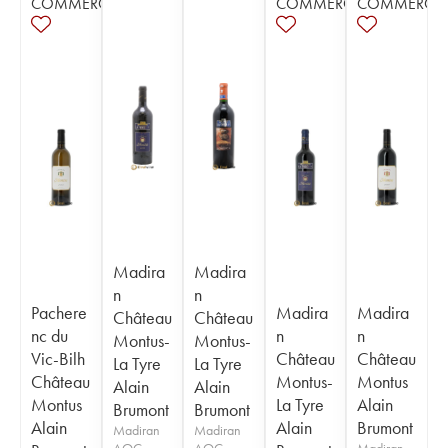
COMMERCE
COMMERCE
COMMERCE
Madira
Madira
n
n
Pachere
Madira
Madira
Château
Château
nc du
n
n
Montus-
Montus-
Vic-Bilh
Château
Château
La Tyre
La Tyre
Château
Montus-
Montus
Alain
Alain
Montus
La Tyre
Alain
Brumont
Brumont
Alain
Alain
Brumont
Madiran
Madiran
AOC
AOC
Madiran