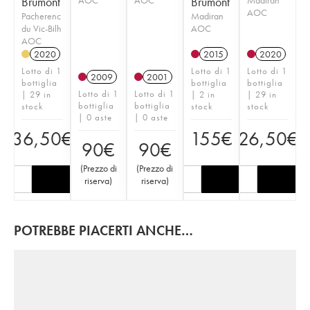
Brumont
Brumont
AOC
Pacherenc
Madiran
du Vic-Bilh
AOC
AOC
2020
2015
2020
Lotto di 1
Lotto di 1
Lotto di 1
2009
2001
bottiglia
bottiglia
bottiglia
Lotto di 1
Lotto di 1
| 29 in
| 2 in
| 29 in
bottiglia
bottiglia
stock
stock
stock
| 0 aste
| 0 aste
36,50
€
155
€
26,50
€
90
€
90
€
(
Prezzo di
(
Prezzo di
riserva
)
riserva
)
POTREBBE PIACERTI ANCHE…