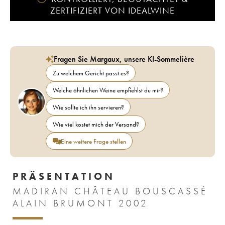
ZERTIFIZIERT VON IDEALWINE
Fragen Sie Margaux, unsere KI-Sommelière
Zu welchem Gericht passt es?
Welche ähnlichen Weine empfiehlst du mir?
Wie sollte ich ihn servieren?
Wie viel kostet mich der Versand?
Eine weitere Frage stellen
PRÄSENTATION
MADIRAN CHÂTEAU BOUSCASSÉ
ALAIN BRUMONT 2002