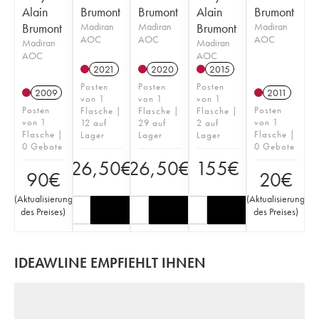
Alain
Brumont
Brumont
Alain
Brumont
Brumont
Madiran
Madiran
Brumont
Madiran
AOC
AOC
AOC
Madiran
Madiran
AOC
AOC
2021
2020
2015
Posten
Posten
Posten
2009
2011
von 1
von 1
von 1
Posten
Posten
Flasche |
Flasche |
Flasche |
von 1
von 1
12 auf
29 auf
2 auf
Flasche |
Flasche |
Lager
Lager
Lager
0 Gebote
0 Gebote
26,50
€
26,50
€
155
€
90
€
20
€
(
Aktualisierung
(
Aktualisierung
des Preises
)
des Preises
)
IDEAWLINE EMPFIEHLT IHNEN