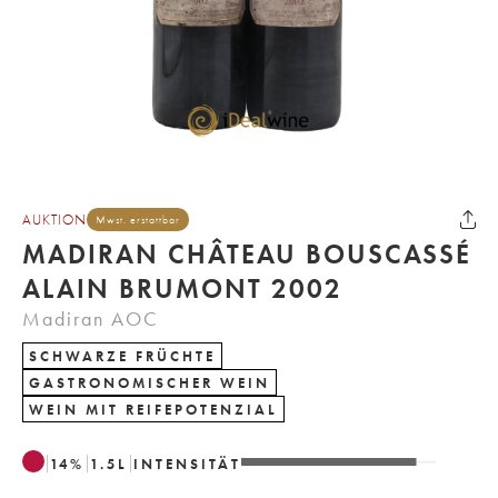
AUKTION
Mwst. erstattbar
MADIRAN CHÂTEAU BOUSCASSÉ
ALAIN BRUMONT 2002
Madiran AOC
SCHWARZE FRÜCHTE
GASTRONOMISCHER WEIN
WEIN MIT REIFEPOTENZIAL
14
%
1.5
L
INTENSITÄT