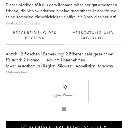
Dieser Madiran fällt aus dem Rahmen mit seiner gut erhaltenen
Frische, die sich wunderbar in seine aromatische Intensität und
seine kompakte Vielschichtigkeit einfügt. Ein Vorbild seiner Art!
Weitere Informationen
BESCHREIBUNG DES
VERKOSTUNG UND
POSTENS
LAGERUNG
Anzahl:
2 Flaschen
Bemerkung:
2 Etiketten sehr gezeichnet
Füllstand:
2
Normal
Herkunft:
unternehmen
Mwst. erstattbar:
ja
Region:
Südwest
Appellation:
Madiran
Eigentümer:
Alain Brumont
Mehr erfahren …
16
KONTROLLIERT, BEGUTACHTET &