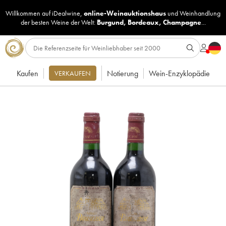
Willkommen auf iDealwine,
online-Weinauktionshaus
und
Weinhandlung
der besten Weine der Welt:
Burgund
,
Bordeaux
,
Champagne
...
Kaufen
Notierung
Wein-Enzyklopädie
VERKAUFEN