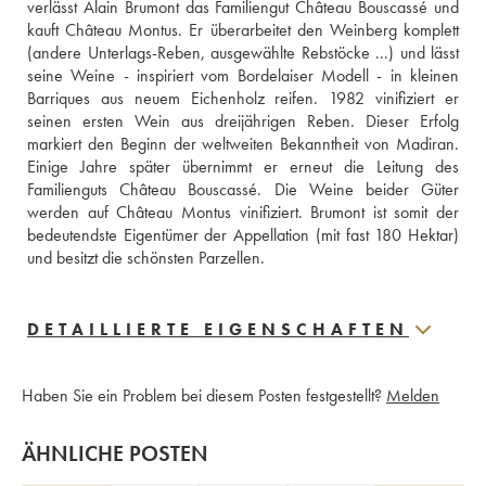
verlässt Alain Brumont das Familiengut Château Bouscassé und 
kauft Château Montus. Er überarbeitet den Weinberg komplett 
(andere Unterlags-Reben, ausgewählte Rebstöcke ...) und lässt 
seine Weine - inspiriert vom Bordelaiser Modell - in kleinen 
Barriques aus neuem Eichenholz reifen. 1982 vinifiziert er 
seinen ersten Wein aus dreijährigen Reben. Dieser Erfolg 
markiert den Beginn der weltweiten Bekanntheit von Madiran. 
Einige Jahre später übernimmt er erneut die Leitung des 
Familienguts Château Bouscassé. Die Weine beider Güter 
werden auf Château Montus vinifiziert. Brumont ist somit der 
bedeutendste Eigentümer der Appellation (mit fast 180 Hektar) 
und besitzt die schönsten Parzellen. 
DETAILLIERTE EIGENSCHAFTEN
Haben Sie ein Problem bei diesem Posten festgestellt?
Melden
ÄHNLICHE POSTEN