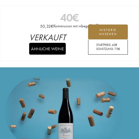
40
€
50,32
€
Kommission mit inbegriffen
HISTORIE
VERKAUFT
ANSEHEN
STARTPREIS:
40
€
ÄHNLICHE WEINE
SCHÄTZUNG:
70
€