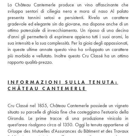
Lo Château Cantemerle produce un vino affascinante che 
sviluppa sentori di ciliegia nera e mora al naso Al palato 
presenta tannini setosi e persistenti. Rivela un carattere 
gradevole ed elegante sin da giovane, ma dispone anche di un 
ottimo potenziale di invecchiamento. Un riposo di una decina 
d’anni gli permetterà di esprimere appieno tutti i suoi aromi, la 
sua intensità e la sua complessità. Per la gioia degli appassionati, 
in queste ultime annate questo vino ha sviluppato un carattere 
più morbido e vellutato. Inoltre questo Cru Classé ha un ottimo 
rapporto qualità-prezzo.
INFORMAZIONI SULLA TENUTA:
CHÂTEAU CANTEMERLE
Cru Classé nel 1855, Château Cantemerle possiede un vigneto 
situato su parcelle di ghiaia fine che costeggiano l'estuario della 
Gironda. Le prime tracce di una produzione vinicola in 
quest’area risalgono circa al 1350. Oggi la tenuta appartiene al 
Groupe des Mutuelles d'Assurances du Bâtiment et des Travaux 