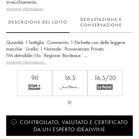
invecchiamento.
Maggiori informazioni
DEGUSTAZIONE E
DESCRIZIONE DEL LOTTO
CONSERVAZIONE
Quantità:
1 bottiglia
Commento:
1 Etichetta con delle leggere
macchie
Livello:
1
Normale
Provenienza:
privato
IVA detraibile:
no
Regione:
Bordeaux
Denominazione:
Haut Médoc
Maggiori informazioni…
Classificazione:
5ème Grand Cru Classé
Proprietario:
Mutuelle du Bâtiment et des Travaux publics
90
16.5
16.5/20
CONTROLLATO, VALUTATO E CERTIFICATO
DA UN ESPERTO IDEALWINE