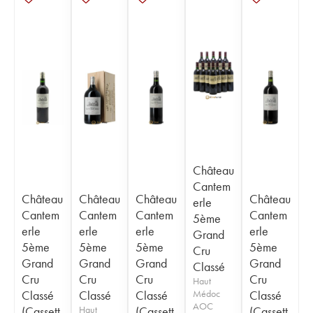
Château
Cantem
Château
Château
Château
Château
erle
Cantem
Cantem
Cantem
Cantem
5ème
erle
erle
erle
erle
Grand
5ème
5ème
5ème
5ème
Cru
Grand
Grand
Grand
Grand
Classé
Cru
Cru
Cru
Cru
Haut
Classé
Classé
Classé
Médoc
Classé
AOC
(Cassett
Haut
(Cassett
(Cassett