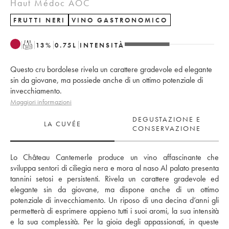
Haut Médoc AOC
FRUTTI NERI
VINO GASTRONOMICO
T
13
%
0.75
L
INTENSITÀ
Questo cru bordolese rivela un carattere gradevole ed elegante
sin da giovane, ma possiede anche di un ottimo potenziale di
invecchiamento.
Maggiori informazioni
DEGUSTAZIONE E
LA CUVÉE
CONSERVAZIONE
Lo Château Cantemerle produce un vino affascinante che 
sviluppa sentori di ciliegia nera e mora al naso Al palato presenta 
tannini setosi e persistenti. Rivela un carattere gradevole ed 
elegante sin da giovane, ma dispone anche di un ottimo 
potenziale di invecchiamento. Un riposo di una decina d’anni gli 
permetterà di esprimere appieno tutti i suoi aromi, la sua intensità 
e la sua complessità. Per la gioia degli appassionati, in queste 