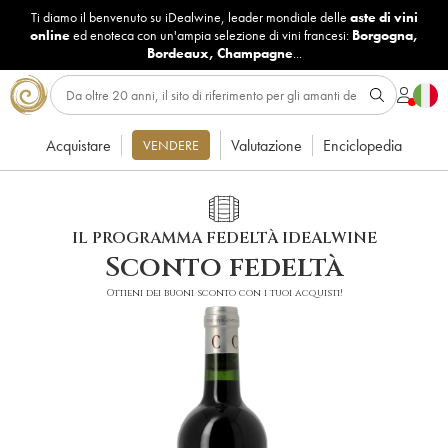
Ti diamo il benvenuto su iDealwine, leader mondiale delle
aste di vini
online
ed enoteca con un'ampia selezione di vini francesi:
Borgogna
,
Bordeaux
,
Champagne
...
Acquistare
Valutazione
Enciclopedia
VENDERE
IL PROGRAMMA FEDELTÀ IDEALWINE
Sconto fedeltà
Ottieni dei buoni sconto con i tuoi acquisti!