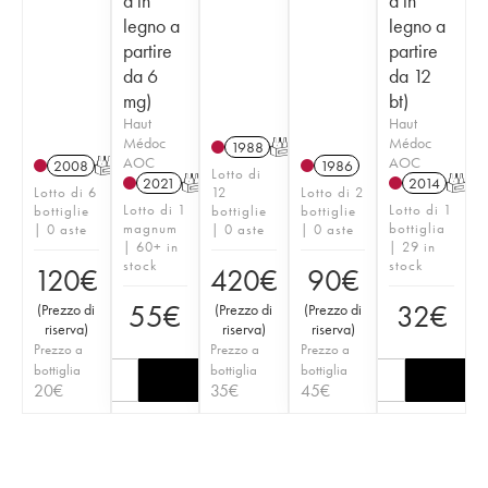
a in
a in
legno a
legno a
partire
partire
da 6
da 12
mg)
bt)
Haut
Haut
Médoc
Médoc
1988
T
AOC
AOC
2008
T
1986
Lotto di
2021
T
2014
T
Lotto di 6
12
Lotto di 2
Lotto di 1
Lotto di 1
bottiglie
bottiglie
bottiglie
magnum
bottiglia
| 0 aste
| 0 aste
| 0 aste
| 60+ in
| 29 in
stock
stock
120
€
420
€
90
€
55
€
32
€
(
Prezzo di
(
Prezzo di
(
Prezzo di
riserva
)
riserva
)
riserva
)
Prezzo a
Prezzo a
Prezzo a
bottiglia
bottiglia
bottiglia
20
€
35
€
45
€