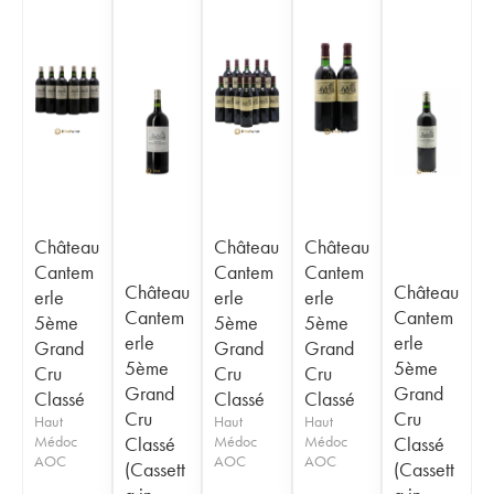
Château
Château
Château
Cantem
Cantem
Cantem
Château
Château
erle
erle
erle
Cantem
Cantem
5ème
5ème
5ème
erle
erle
Grand
Grand
Grand
5ème
5ème
Cru
Cru
Cru
Grand
Grand
Classé
Classé
Classé
Cru
Cru
Haut
Haut
Haut
Médoc
Classé
Médoc
Médoc
Classé
AOC
AOC
AOC
(Cassett
(Cassett