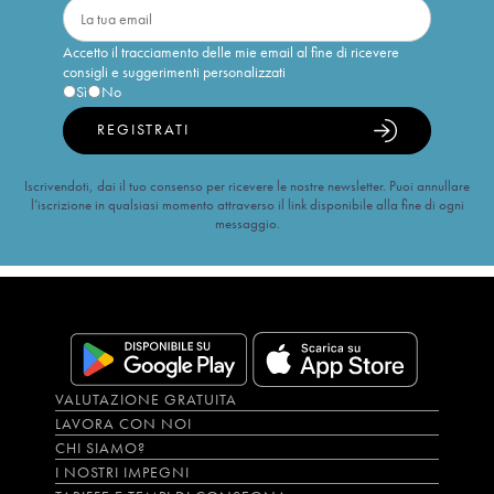
Accetto il tracciamento delle mie email al fine di ricevere
consigli e suggerimenti personalizzati
Sì
No
REGISTRATI
Iscrivendoti, dai il tuo consenso per ricevere le nostre newsletter. Puoi annullare
l’iscrizione in qualsiasi momento attraverso il link disponibile alla fine di ogni
messaggio.
VALUTAZIONE GRATUITA
LAVORA CON NOI
CHI SIAMO?
I NOSTRI IMPEGNI