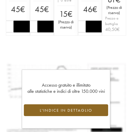
| 0 aste
45
€
45
€
46
€
(
Prezzo di
15
€
riserva
)
Prezzo a
(
Prezzo di
bottiglia
riserva
)
40,50
€
Accesso gratuito e illimitato
alle statistiche e indici di oltre 150.000 vini
L'INDICE IN DETTAGLIO