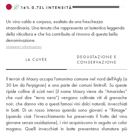
A
16
%
0.75
L
INTENSITÀ
Un vino caldo e corposo, esaltato da una freschezza
straordinaria. Una tenuta che rappresenta un’autentica leggenda
della viticoltura e che ha contribuito al rinnovo di questa bella
denominazione.
Maggiori informazioni
DEGUSTAZIONE E
LA CUVÉE
CONSERVAZIONE
Il terroir di Maury occupa l’omonimo comune nel nord dell’Agly (a 
30 km da Perpignan) e una parte dei comuni limitrofi. Su queste 
ripide colline di scisti neri (il nome Maury viene da “Amarioles” 
che vuol dire “terra nera”) vengono coltivate viti di grenache 
noir, che danno vita a questi famosi vini dolci naturali, invecchiati 
in botti. Di un rosso intenso quando sono giovani e “Rimage” 
(quando cioè l’invecchiamento ha preservato il frutto del vino 
giovane senza ossidazione), i vini acquisiscono in seguito un color 
mogano. Quelli invecchiati in botte presentano sfumature più 