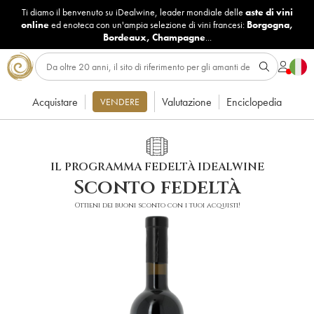
Ti diamo il benvenuto su iDealwine, leader mondiale delle
aste di vini
online
ed enoteca con un'ampia selezione di vini francesi:
Borgogna
,
Bordeaux
,
Champagne
...
Acquistare
Valutazione
Enciclopedia
VENDERE
IL PROGRAMMA FEDELTÀ IDEALWINE
Sconto fedeltà
Ottieni dei buoni sconto con i tuoi acquisti!