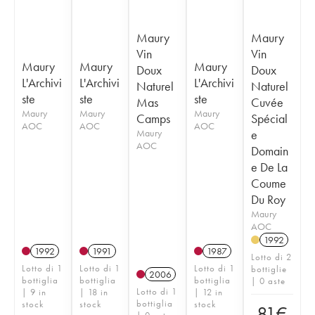
Maury
Maury
Vin
Vin
Maury
Maury
Maury
Doux
Doux
L'Archivi
L'Archivi
L'Archivi
Naturel
Naturel
ste
ste
ste
Mas
Cuvée
Maury
Maury
Maury
Camps
Spécial
AOC
AOC
AOC
Maury
e
AOC
Domain
e De La
Coume
Du Roy
Maury
AOC
1992
1992
1991
1987
Lotto di 2
Lotto di 1
Lotto di 1
Lotto di 1
bottiglie
2006
bottiglia
bottiglia
bottiglia
| 0 aste
Lotto di 1
| 9 in
| 18 in
| 12 in
bottiglia
stock
stock
stock
81
€