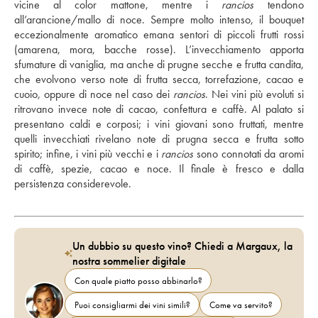
vicine al color mattone, mentre i 
rancios
 tendono 
all’arancione/mallo di noce. Sempre molto intenso, il bouquet 
eccezionalmente aromatico emana sentori di piccoli frutti rossi 
(amarena, mora, bacche rosse). L’invecchiamento apporta 
sfumature di vaniglia, ma anche di prugne secche e frutta candita, 
che evolvono verso note di frutta secca, torrefazione, cacao e 
cuoio, oppure di noce nel caso dei 
rancios
. Nei vini più evoluti si 
ritrovano invece note di cacao, confettura e caffè. Al palato si 
presentano caldi e corposi; i vini giovani sono fruttati, mentre 
quelli invecchiati rivelano note di prugna secca e frutta sotto 
spirito; infine, i vini più vecchi e i 
rancios
 sono connotati da aromi 
di caffè, spezie, cacao e noce. Il finale è fresco e dalla 
persistenza considerevole.
Un dubbio su questo vino? Chiedi a Margaux, la
nostra sommelier digitale
Con quale piatto posso abbinarlo?
Puoi consigliarmi dei vini simili?
Come va servito?