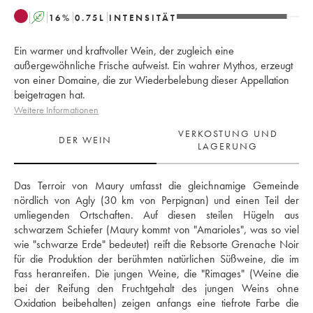
A
16
%
0.75
L
INTENSITÄT
Ein warmer und kraftvoller Wein, der zugleich eine
außergewöhnliche Frische aufweist. Ein wahrer Mythos, erzeugt
von einer Domaine, die zur Wiederbelebung dieser Appellation
beigetragen hat.
Weitere Informationen
VERKOSTUNG UND
DER WEIN
LAGERUNG
Das Terroir von Maury umfasst die gleichnamige Gemeinde 
nördlich von Agly (30 km von Perpignan) und einen Teil der 
umliegenden Ortschaften. Auf diesen steilen Hügeln aus 
schwarzem Schiefer (Maury kommt von "Amarioles", was so viel 
wie "schwarze Erde" bedeutet) reift die Rebsorte Grenache Noir 
für die Produktion der berühmten natürlichen Süßweine, die im 
Fass heranreifen. Die jungen Weine, die "Rimages" (Weine die 
bei der Reifung den Fruchtgehalt des jungen Weins ohne 
Oxidation beibehalten) zeigen anfangs eine tiefrote Farbe die 