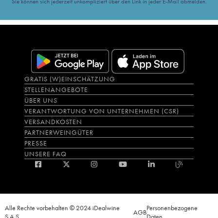
Sie können sich jederzeit unkompliziert über den Link in jeder E-Mail abmelden.
GRATIS (W)EINSCHÄTZUNG
STELLENANGEBOTE
ÜBER UNS
VERANTWORTUNG VON UNTERNEHMEN (CSR)
VERSANDKOSTEN
PARTNERWEINGÜTER
PRESSE
UNSERE FAQ
Alle Rechte vorbehalten © 2024 iDealwine
Personenbezogene
AGB
S.A.S.
Daten