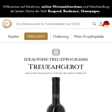
Willkommen auf iDealwine,
online-Weinauktionshaus
und
Weinhandlung
der besten Weine der Welt:
Burgund
,
Bordeaux
,
Champagne
...
Kaufen
Notierung
Wein-Enzyklopädie
VERKAUFEN
IDEALWINE-TREUEPROGRAMM
Treueangebot
Erhalten Sie Rabatt-Coupons bei jedem Einkauf!