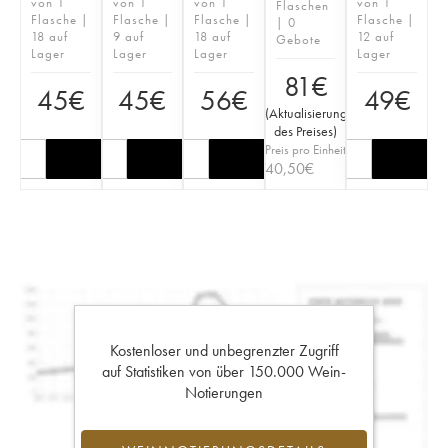
von 1
von 1
von 1
von 1
Flaschen
Flasche |
Flasche |
Flasche |
Flasche |
| 0
18 auf
9 auf
18 auf
12 auf
Gebote
Lager
Lager
Lager
Lager
81
€
45
€
45
€
56
€
49
€
(
Aktualisierung
des Preises
)
Preis pro Einheit
40,50
€
Kostenloser und unbegrenzter Zugriff
auf Statistiken von über 150.000 Wein-
Notierungen