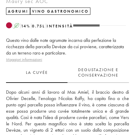
Maury sec AOC
AGRUMI
VINO GASTRONOMICO
A
14
%
0.75
L
INTENSITÀ
Questo vino dalle note agrumate incarna alla perfezione la
ricchezza della parcella Devèze da cui proviene, caratterizzata
da un terreno raro e particolare.
Maggiori informazioni
DEGUSTAZIONE E
LA CUVÉE
CONSERVAZIONE
Dopo alcuni anni di lavoro al Mas Amiel, il braccio destro di 
Olivier Decelle, l’enologo Nicolas Raffy, ha capito fino a che 
punto ogni parcella possa influenzare il vino, è come ciascuna di 
esse possa produrre una cuvée totalmente unica e di grande 
qualità. Così è nata l'idea di produrre cuvée parcellari, come Vers 
le Nord. Per questo magnifico vino è stata scelta la parcella 
Devèze, un vigneto di 2 ettari con un suolo dalla composizione 