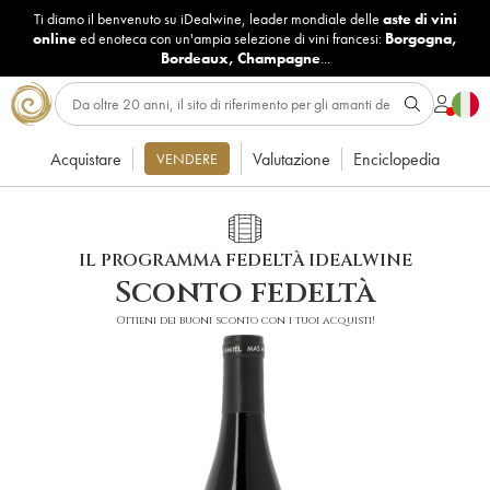
Ti diamo il benvenuto su iDealwine, leader mondiale delle
aste di vini
online
ed enoteca con un'ampia selezione di vini francesi:
Borgogna
,
Bordeaux
,
Champagne
...
Acquistare
Valutazione
Enciclopedia
VENDERE
IL PROGRAMMA FEDELTÀ IDEALWINE
Sconto fedeltà
Ottieni dei buoni sconto con i tuoi acquisti!