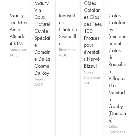
Maury
Côtes
Vin
Catalan
Maury
Rivesalt
Côtes
Doux
es Clos
sec Mas
es
Catalan
Naturel
des Fées
Amiel
Château
es
Cuvée
100
Altitude
Sisqueill
(ancienn
Spécial
Phrases
433M
e
ement
e
pour
Maury sec
Rivesaltes
Côtes
Domain
éventail
AOC
AOC
du
e De La
s Hervé
Roussillo
Coume
Bizeul
n
Du Roy
Côtes
Catalanes
Villages
Maury
IGP
AOC
) La
Muntad
a
Gauby
(Domain
e)
Côtes
Catalanes