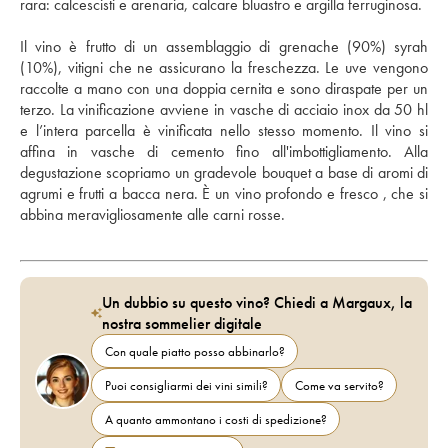
rara: calcescisti e arenaria, calcare bluastro e argilla ferruginosa. 
Il vino è frutto di un assemblaggio di grenache (90%) syrah 
(10%), vitigni che ne assicurano la freschezza. Le uve vengono 
raccolte a mano con una doppia cernita e sono diraspate per un 
terzo. La vinificazione avviene in vasche di acciaio inox da 50 hl 
e l’intera parcella è vinificata nello stesso momento. Il vino si 
affina in vasche di cemento fino all'imbottigliamento. Alla 
degustazione scopriamo un gradevole bouquet a base di aromi di 
agrumi e frutti a bacca nera. È un vino profondo e fresco , che si 
abbina meravigliosamente alle carni rosse. 
Un dubbio su questo vino? Chiedi a Margaux, la
nostra sommelier digitale
Con quale piatto posso abbinarlo?
Puoi consigliarmi dei vini simili?
Come va servito?
A quanto ammontano i costi di spedizione?