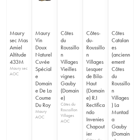
Maury
Maury
Côtes
Côtes-
Côtes
sec Mas
Vin
du
du-
Catalan
Amiel
Doux
Roussillo
Roussillo
es
Altitude
Naturel
n
n
(ancienn
433M
Cuvée
Villages
Villages
ement
Maury sec
Spécial
Vieilles
Lesquer
Côtes
AOC
e
vignes
de Bila-
du
Domain
Gauby
Haut
Roussillo
e De La
(Domain
(Domain
n
Coume
e)
e) R.I
Villages
Du Roy
Côtes du
Rectifica
) La
Roussillon
Maury
ndo
Muntad
Villages
AOC
Invenies
a
AOC
Chapout
Gauby
ier
(Domain
Côtes-du-