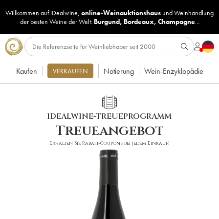
Willkommen auf iDealwine,
online-Weinauktionshaus
und
Weinhandlung
der besten Weine der Welt:
Burgund
,
Bordeaux
,
Champagne
...
Kaufen
Notierung
Wein-Enzyklopädie
VERKAUFEN
IDEALWINE-TREUEPROGRAMM
Treueangebot
Erhalten Sie Rabatt-Coupons bei jedem Einkauf!