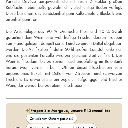
Parzelle Devèze ausgewählt, die mit ihren 2 Hektar großen 
Rebflächen über außergewöhnlich vielschichtige Böden verfügt. 
Diese bestehen aus sandsteinhaltigem Kalkschiefer, Blaukalk und 
eisenhaltigem Ton. 
Die Assemblage aus 90 % Grenache Noir und 10 % Syrah 
garantiert dem Wein eine wahrhaftige Frische, dessen Trauben 
von Hand gelesen, doppelt sortiert und zu einem Drittel abgebeert 
werden. Die Vinifikation findet in 50 hl großen Edelstahltanks statt 
und die gesamten Parzelle wird zur gleichen Zeit vinifiziert. Der 
Wein reift sodann bis zu seiner Flaschenabfüllung im Betontank 
heran. Man vernimmt beim Öffnen dieser Flasche ein sehr 
angenehmes Bukett, mit Düften von Zitrusobst und schwarzen 
Früchten. Es erwartet Sie ein zugleich tiefgängiger und frischer 
Wein, der wunderbar zu rotem Fleisch passt. 
Fragen Sie Margaux, unsere KI-Sommelière
Zu welchem Gericht passt es?