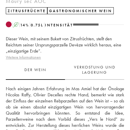
Maury sec AOC
ZITRUSFRÜCHTE
GASTRONOMISCHER WEIN
A
14
%
0.75
L
INTENSITÄT
Dieser Wein, mit seinem Bukett von Zitrusfrüchten, stellt den
Reichtum seiner Ursprungsparzelle Devèze wirklich heraus, eine
„einzigartige Erde“.
Weitere Informationen
VERKOSTUNG UND
DER WEIN
LAGERUNG
Nach einigen Jahren Erfahrung im Mas Amiel hat der Önologe 
Nicolas Raffy, Olivier Decelles rechte Hand, bemerkt wie stark 
der Einfluss der einzelnen Rebparzellen auf den Wein ist – so als 
ob sie einen absolut einzigartigen Wein von hervorragender 
Qualität hervorbringen könnten. So entstand die Idee, 
Parzellenweine nach dem Vorbild dieses „Vers le Nord“ zu 
entwickeln. Zur Herstellung dieses herrlichen Weins wurde die 