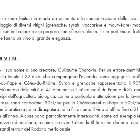
ese sono limitate in modo da aumentare la concentrazione delle uve. 
laggio di diversi vitigni (grenache, syrah, vaccarèse e mourvèdre) mace
suo bel colore rosso porpora con riflessi violacei, il suo profumo di frutti
 ne fanno un vino di grande eleganza.
ARVIN
 il suo nome al suo creatore, Guillaume Charavin. Per un errore amminist
la tenuta. I 32 ettari che compongono l'azienda, sono oggi gestiti dalla
-du-Pape e Côtes-du-Rhône. Syrah e grenache rappresentano il 90%
à media delle viti è di 45 anni per lo Châteauneuf-du-Pape e di 35 anni 
pi dell'agricoltura biologica. con una particolare attenzione per la lavo
 rese sono controllate: 30hl/ha per lo Châteauneuf-du-Pape e 50hl/ha 
praticata né la diraspatura né la filtrazione. Il vino si affina fino a 21 
e all'anno. Alcune sono particolarmente interessanti, come ad esempio le
ezza ed equilibrio, o come le cuvée Côtes-du-Rhône che donano rossi vi
grandi terroir del Rodano meridionale.