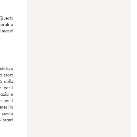
Questo 
rati a 
 maturi 
rativo 
 sesta 
 della 
per il 
razione 
per il 
mesi in 
 cuvée 
branti 