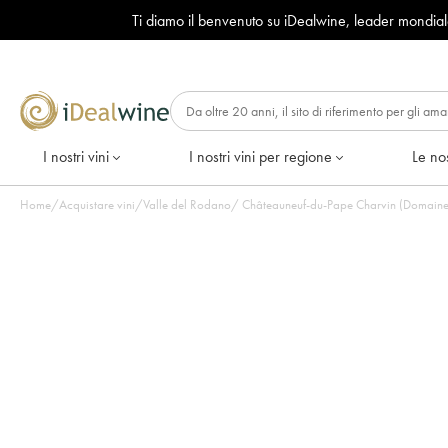
Ti diamo il benvenuto su iDealwine, leader mondia
I nostri vini
I nostri vini per regione
Le nos
Home
/
Acquistare vini
/
Valle del Rodano
/
Châteauneuf-du-Pape Charvin (Domaine