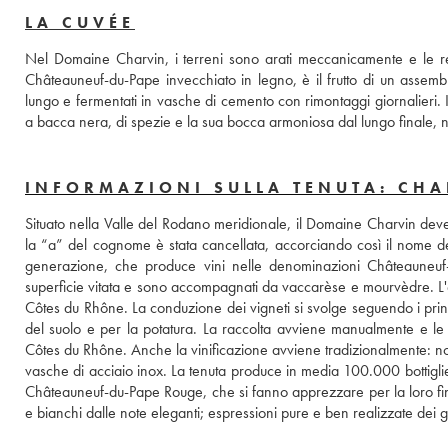
LA CUVÉE
Nel Domaine Charvin, i terreni sono arati meccanicamente e le r
Châteauneuf-du-Pape invecchiato in legno, è il frutto di un assemb
lungo e fermentati in vasche di cemento con rimontaggi giornalieri. Il 
a bacca nera, di spezie e la sua bocca armoniosa dal lungo finale,
INFORMAZIONI SULLA TENUTA: CH
Situato nella Valle del Rodano meridionale, il Domaine Charvin deve
la “a” del cognome è stata cancellata, accorciando così il nome del
generazione, che produce vini nelle denominazioni Châteauneuf
superficie vitata e sono accompagnati da vaccarèse e mourvèdre. L'et
Côtes du Rhône. La conduzione dei vigneti si svolge seguendo i princi
del suolo e per la potatura. La raccolta avviene manualmente e le
Côtes du Rhône. Anche la vinificazione avviene tradizionalmente: non è 
vasche di acciaio inox. La tenuta produce in media 100.000 bottigli
Châteauneuf-du-Pape Rouge, che si fanno apprezzare per la loro fin
e bianchi dalle note eleganti; espressioni pure e ben realizzate dei 