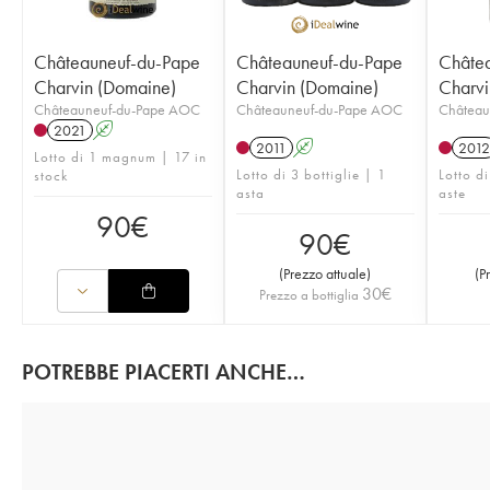
Châteauneuf-du-Pape
Châteauneuf-du-Pape
Châte
Charvin (Domaine)
Charvin (Domaine)
Charvi
Châteauneuf-du-Pape AOC
Châteauneuf-du-Pape AOC
Château
2021
A
2011
A
2012
Lotto di 1 magnum | 17 in
Lotto di 3 bottiglie | 1
Lotto d
stock
asta
aste
90
€
90
€
(
Prezzo attuale
)
(
P
30
€
Prezzo a bottiglia
POTREBBE PIACERTI ANCHE…