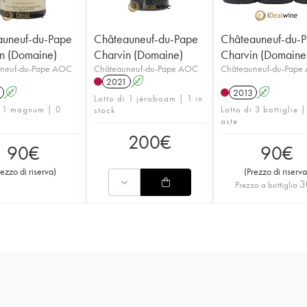
auneuf-du-Pape
Châteauneuf-du-Pape
Châteauneuf-du-
n (Domaine)
Charvin (Domaine)
Charvin (Domaine
neuf-du-Pape AOC
Châteauneuf-du-Pape AOC
Châteauneuf-du-Pape
2021
A
A
2013
A
Lotto di 1 jéroboam | 1 in
i 1 magnum | 0
Lotto di 3 bottiglie |
stock
aste
200
€
90
€
90
€
rezzo di riserva
)
(
Prezzo di riserva
3
Prezzo a bottiglia