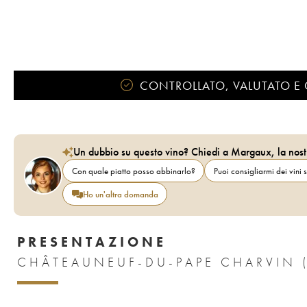
CONTROLLATO, VALUTATO E 
Un dubbio su questo vino? Chiedi a Margaux, la nost
Con quale piatto posso abbinarlo?
Puoi consigliarmi dei vini s
Ho un'altra domanda
PRESENTAZIONE
CHÂTEAUNEUF-DU-PAPE CHARVIN 