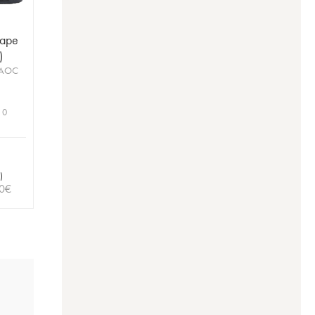
Pape
)
 AOC
 0
)
0
€