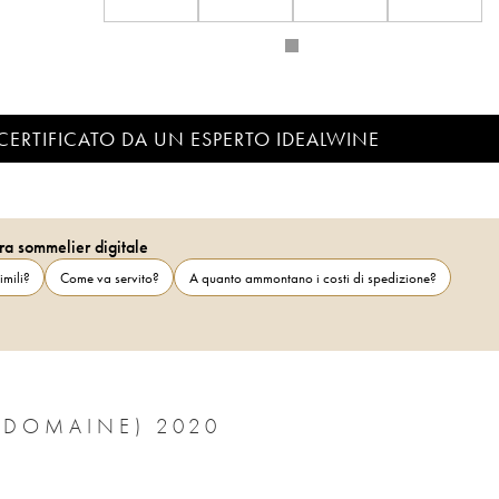
CERTIFICATO DA UN ESPERTO IDEALWINE
ra sommelier digitale
imili?
Come va servito?
A quanto ammontano i costi di spedizione?
(DOMAINE) 2020