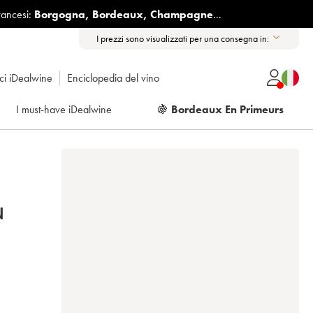
rancesi:
Borgogna
,
Bordeaux
,
Champagne
...
I prezzi sono visualizzati per una consegna in:
ici iDealwine
Enciclopedia del vino
I must-have iDealwine
🍇
Bordeaux En Primeurs
N