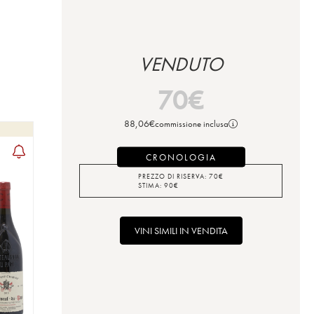
VENDUTO
70
€
88,06
€
commissione inclusa
CRONOLOGIA
PREZZO DI RISERVA:
70
€
STIMA:
90
€
VINI SIMILI IN VENDITA