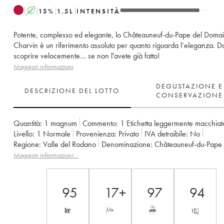
A
15
%
1.5
L
INTENSITÀ
Potente, complesso ed elegante, lo Châteauneuf-du-Pape del Doma
Charvin è un riferimento assoluto per quanto riguarda l’eleganza. D
scoprire velocemente... se non l'avete già fatto!
Maggiori informazioni
DEGUSTAZIONE E
DESCRIZIONE DEL LOTTO
CONSERVAZIONE
Quantità:
1 magnum
Commento:
1 Etichetta leggermente macchiat
Livello:
1
Normale
Provenienza:
privato
IVA detraibile:
no
Regione:
Valle del Rodano
Denominazione:
Châteauneuf-du-Pape
Proprietario:
Charvin (Domaine)
Maggiori informazioni…
95
17+
97
94