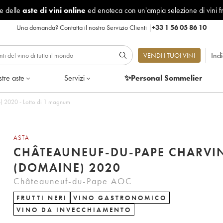
le delle
aste di vini online
ed enoteca con un'ampia selezione di vini f
Una domanda?
Contatta il nostro Servizio Clienti
|
+33 1 56 05 86 10
Ind
VENDI I TUOI VINI
tre aste
Servizi
✨Personal Sommelier
) 2020 - Lotto di 1 magnum
ASTA
CHÂTEAUNEUF-DU-PAPE CHARVI
(DOMAINE) 2020
Châteauneuf-du-Pape AOC
FRUTTI NERI
VINO GASTRONOMICO
VINO DA INVECCHIAMENTO